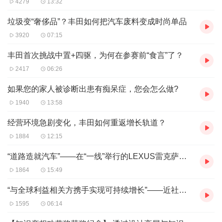
4279
13:32
垃圾变“奢侈品”？丰田如何把汽车废料变成时尚单品
3920
07:15
丰田首次挑战中置+四驱，为何在参赛前“食言”了？
2417
06:26
如果您的家人被诊断出患有痴呆症，您会怎么做?
1940
13:58
经营环境急剧变化，丰田如何重返增长轨道？
1884
12:15
“道路造就汽车”——在“一线”举行的LEXUS雷克萨斯TZ全球首发
1864
15:49
“与全球利益相关方携手实现可持续增长”——近社长谈丰田经营
1595
06:14