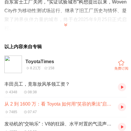
自东富士工厂关闭，“实证试验城市”构想提出以来，Woven
City作为移动性测试场运行、继承了旧工厂历史与情怀、凝
聚了跨界伙伴力量的城市，终于在2025年9月25日正式启
程。
以上内容来自专辑
ToyotaTimes
8.21万
158
免费订阅
丰田员工，竟靠放风筝领工资？
4348
08:38
从 2 到 1600 万：看 Toyota 如何用“笑容的乘法”启动未来城市
7485
07:47
发动机的“交响乐”：V8的狂躁、水平对置的气流声，为何令人着迷？