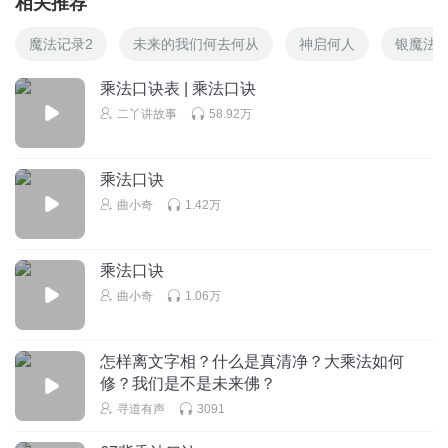
相关推荐
魔法记录2
未来的我们何去何从
神启何人
银魔法师
乘法口诀表 | 乘法口诀
二丫讲故事
58.92万
乘法口诀
曲小奇
1.42万
乘法口诀
曲小奇
1.06万
怎样离文字相？什么是真清净？大乘法如何
修？我们是不是未来佛？
寻道有声
3091