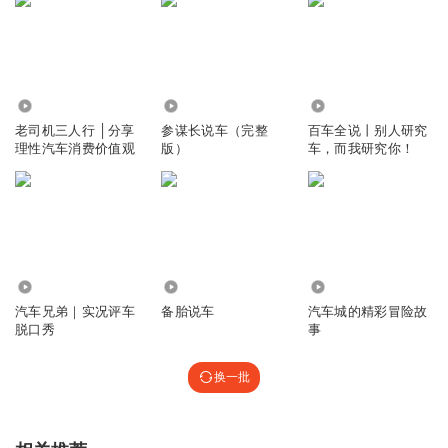
3268.03万
2357.10万
13.05亿
老司机三人行 │分享
参谋长说车（完整
百车全说丨别人研究
理性汽车消费价值观
版）
车，而我研究你！
2530.86万
1.37亿
4170.85万
汽车兄弟｜实况评车
备胎说车
汽车城的精彩冒险故
脱口秀
事
换一批