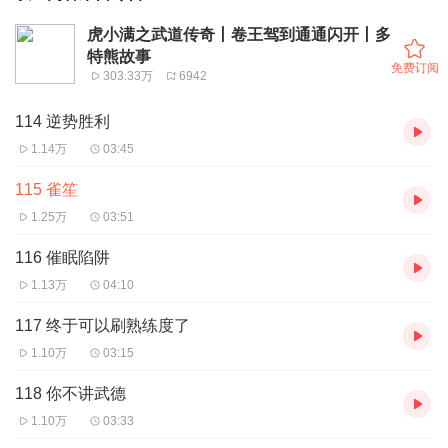
虎小满之武道传奇丨卷王驾到通通闪开丨多
特熊故事
免费订阅
303.33万
6942
114 逆势胜利
1.14万
03:45
115 雀笙
1.25万
03:51
116 催眠陷阱
1.13万
04:10
117 终于可以刷熟练度了
1.10万
03:15
118 你不讲武德
1.10万
03:33