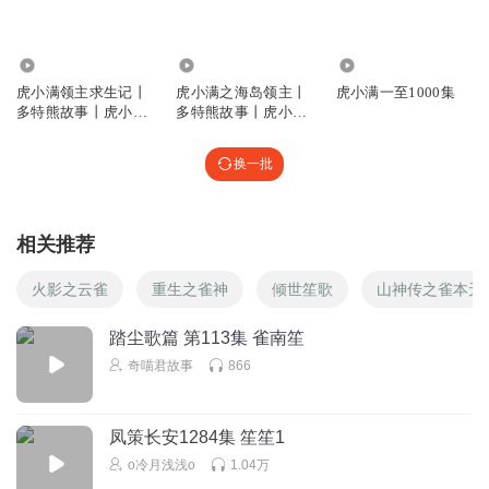
爱熬夜的小书虫
—⊂ZZZ⊃
1905.30万
454.77万
4909
虎小满领主求生记丨
虎小满之海岛领主丨
虎小满一至1000集
回复
2026-06-07
1
多特熊故事丨虎小满
多特熊故事丨虎小满
领主系列
领主系列
奇妙银河
换一批
5
回复
2026-06-06
1
相关推荐
听友595048521
一
火影之云雀
重生之雀神
倾世笙歌
山神传之雀本无
回复
2026-06-27
1
踏尘歌篇 第113集 雀南笙
奇喵君故事
866
DIEIQPRMFKW
12
回复
2026-06-04
1
凤策长安1284集 笙笙1
o冷月浅浅o
1.04万