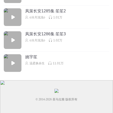
凤策长安1285集 笙笙2
o冷月浅浅o
1.01万
凤策长安1286集 笙笙3
o冷月浅浅o
1.02万
姚宇笙
温柔换余生
11.01万
© 2014-
2026
喜马拉雅 版权所有