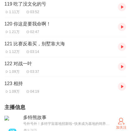
119 吃了没文化的亏
1.11万
03:52
120 你这是要我命啊！
1.21万
02:47
121 比赛反着买，别墅靠大海
1.12万
03:14
122 对战一叶
1.09万
03:37
123 相持
1.09万
04:19
主播信息
多特熊故事
号外号外！多特宇宙基地招新啦~快来成为基地的饲养员，投喂多特熊吧！（卫星小红薯同名哦~）
加关注
9.78万