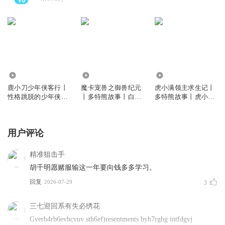
65.53万
448.33万
1905.30万
鹿小刀少年侠客行丨
魔卡宠兽之御兽纪元
虎小满领主求生记丨
性格跳脱的少年侠客
丨多特熊故事丨白小
多特熊故事丨虎小满
丨多特熊故事
轩·魔宠系列
领主系列
用户评论
精准狙击手
胡千明愿赌服输这一年要向钱多多学习。
回复
2026-07-29
3
三七迎回系有失必绣花
Gverb4rb6evhcvuv sth6ef)resentments byh7rghg intfdgvj