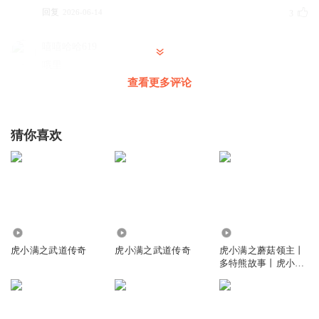
回复
2026-06-14
3
嘻嘻哈哈619
哦里
查看更多评论
回复
2026-06-04
2
宝可梦对战大会主持人
猜你喜欢
沙发
回复
2026-06-03
2
听友232021841
1
回复
1.59万
1011
546.28万
2026-06-04
2
虎小满之武道传奇
虎小满之武道传奇
虎小满之蘑菇领主丨
多特熊故事丨虎小满
开朗的网友p
领主系列
沙发🛋️
回复
2026-06-13
1