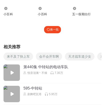
听友598851225
很棒
7460
6.24万
1328
小百科
小百科
五一假期出行
回复
2026-06-14
0
听友597373763
换一批
讲的特别生动！
回复
2026-06-14
0
相关推荐
听友252168818
太好听啦！
来不及了快上车
会不会开车啊
天才战车道少女
本
回复
2026-06-14
0
第440集 中转站的电动车队
悦音涟漪丶不倾
7.30万
听友252168818
主播很会说！
回复
2026-06-14
0
595-中转站
剧舞吧瓦塔
5.95万