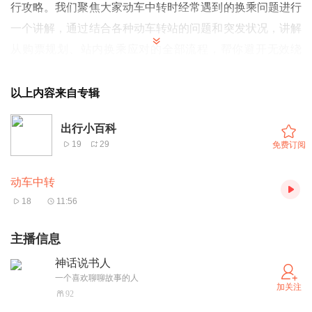
行攻略。我们聚焦大家动车中转时经常遇到的换乘问题进行
一个讲解，通过结合各种动车转站的问题和突发状况，讲解
从购票规划、站内换乘应对的全部流程，帮你避开无效绕
路、误车等出行难题，就算是第一次坐动车中转也能从容应
对，简单出行。
以上内容来自专辑
第一部分--买票的时候该注意什么
出行小百科
第二部分--到了中转站该如何中转
19
29
免费订阅
第三部分--碰到特殊情况该怎么处理
听完本期播客，带你轻松搞定动车中转难题。
动车中转
本期节目制作：主播-小瞿 文案-小章 剪辑-小张
18
11:56
主播信息
神话说书人
一个喜欢聊聊故事的人
加关注
92