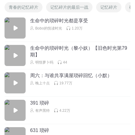
青春的记忆碎片
记忆碎片的最后一战
记忆碎片
碎
生命中的琐碎时光都是享受
Bobo的悦读时光
1.20万
生命中的琐碎时光（黎小妖）【旧色时光第79
期】
明悟萝卜吗
44
周六：与谁共享满屋琐碎回忆（小默）
晚上十点
19.77万
391 琐碎
有声黑特
4.22万
631 琐碎