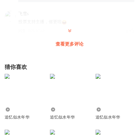
飞雪s
投票支持主播，催更啦
回复
2026-07-13
0
查看更多评论
平方平
开新专辑了，恭喜恭喜
回复
2026-06-06
0
猜你喜欢
1.60万
1.20万
1108
追忆似水年华
追忆似水年华
追忆似水年华