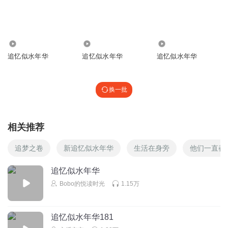
6067
4.00万
4467
追忆似水年华
追忆似水年华
追忆似水年华
换一批
相关推荐
追梦之卷
新追忆似水年华
生活在身旁
他们一直都
追忆似水年华
Bobo的悦读时光
1.15万
追忆似水年华181