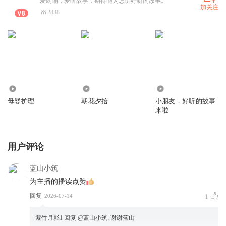
爱朗诵，爱听故事，期待能为您讲好听的故事。
加关注
2838
152
1224
1.35万
母婴护理
朝花夕拾
小朋友，好听的故事
来啦
用户评论
蓝山小筑
为主播的播读点赞
回复
2026-07-14
1
紫竹月影1
回复 @
蓝山小筑
:
谢谢蓝山