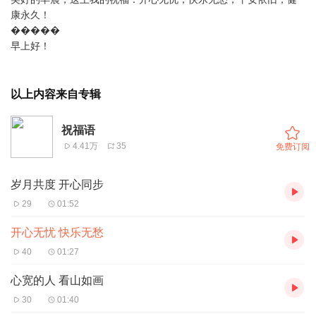
康永久！
�����
早上好！
以上内容来自专辑
祝福语
4.41万
35
免费订阅
岁月共度 开心同步
29
01:52
开心无忧 快乐无愁
40
01:27
心宽的人 看山如画
30
01:40