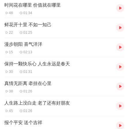
时间花在哪里 价值就在哪里
48
01:34
鲜花开十里 不如一知己
22
01:25
漫步朝阳 喜气洋洋
15
02:13
保持一颗快乐心 人生永远是春天
30
01:31
真情无距离 牵挂在心里
38
01:26
人生路上没白走 老了还有好朋友
45
01:26
报个平安 送个吉祥