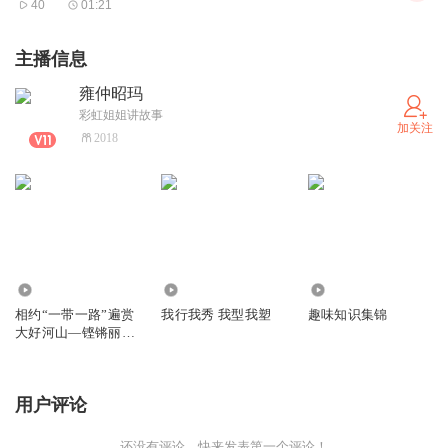
40
01:21
主播信息
雍仲昭玛
彩虹姐姐讲故事
加关注
2018
1113
381
1.17万
相约“一带一路”遍赏
我行我秀 我型我塑
趣味知识集锦
大好河山—铿锵丽人
行首秀：珲春
用户评论
还没有评论，快来发表第一个评论！