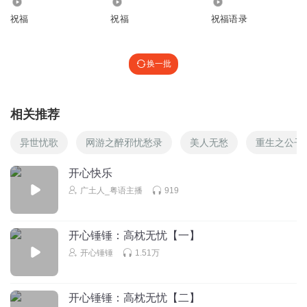
2213
2750
995
祝福
祝福
祝福语录
换一批
相关推荐
异世忧歌
网游之醉邪忧愁录
美人无愁
重生之公子
开心快乐
广土人_粤语主播
919
开心锤锤：高枕无忧【一】
开心锤锤
1.51万
开心锤锤：高枕无忧【二】