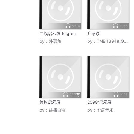
5874
7055
二战启示录|English
启示录
by：
外语角
by：
TME_13948_G.E.M. 邓紫棋
27.7万
2125
兽族启示录
2098:启示录
by：
讲播自洽
by：
华语音乐