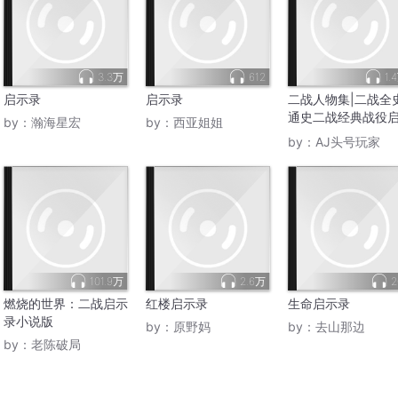
3.3万
612
1.
启示录
启示录
二战人物集|二战全
通史二战经典战役
by：
瀚海星宏
by：
西亚姐姐
录
by：
AJ头号玩家
101.9万
2.6万
2
燃烧的世界：二战启示
红楼启示录
生命启示录
录小说版
by：
原野妈
by：
去山那边
by：
老陈破局