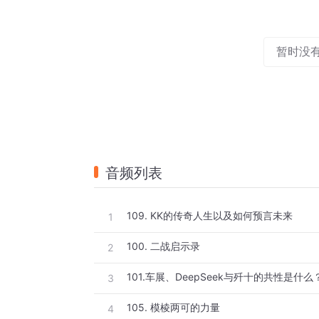
暂时没
音频列表
109. KK的传奇人生以及如何预言未来
1
100. 二战启示录
2
101.车展、DeepSeek与歼十的共性是什
3
105. 模棱两可的力量
4