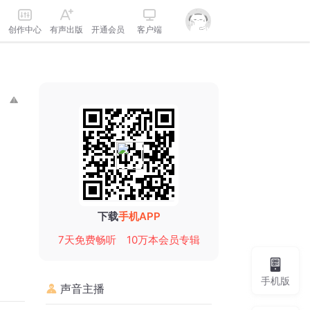
创作中心
有声出版
开通会员
客户端
下载
手机APP
7天免费畅听
10万本会员专辑
手机版
声音主播