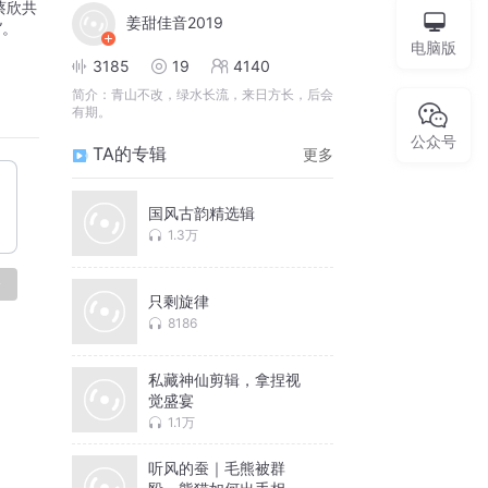
蔡欣共
姜甜佳音2019
”。
电脑版
3185
19
4140
简介：
青山不改，绿水长流，来日方长，后会
有期。
公众号
TA的专辑
更多
国风古韵精选辑
1.3万
论
只剩旋律
8186
私藏神仙剪辑，拿捏视
觉盛宴
1.1万
听风的蚕｜毛熊被群