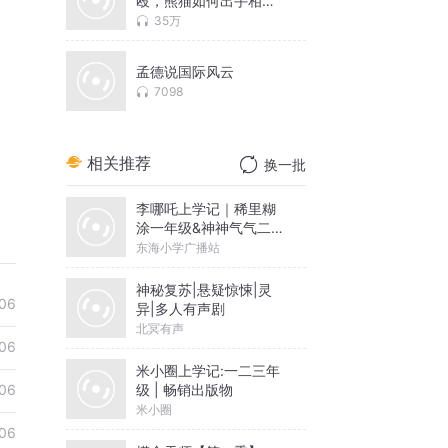
殴，熊猫如何出手相助
｜纯享版合集
35万
孟德说国际风云
7098
相关推荐
换一批
李哪吒上学记｜稀里糊
涂一年级&神神气气二年
级
东海小学广播站
神秘复苏|悬疑惊悚|灵
06
异|多人有声剧
北冥有声
06
米小圈上学记:一二三年
级 | 畅销出版物
06
米小圈
06