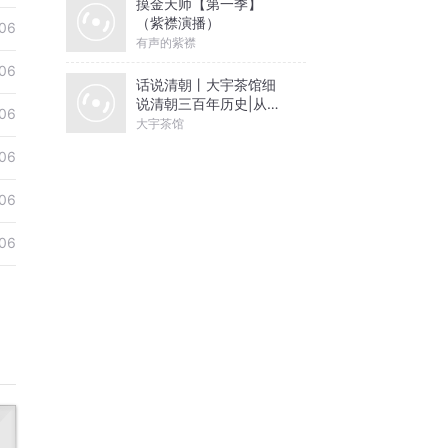
摸金天师【第一季】
（紫襟演播）
06
有声的紫襟
06
话说清朝丨大宇茶馆细
说清朝三百年历史|从努
06
尔哈赤到末代皇帝溥仪|
大宇茶馆
康熙雍正乾隆
06
06
06