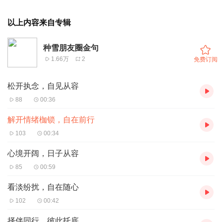
以上内容来自专辑
种雪朋友圈金句
1.66万
2
免费订阅
松开执念，自见从容
88
00:36
解开情绪枷锁，自在前行
103
00:34
心境开阔，日子从容
85
00:59
看淡纷扰，自在随心
102
00:42
择伴同行，彼此托底