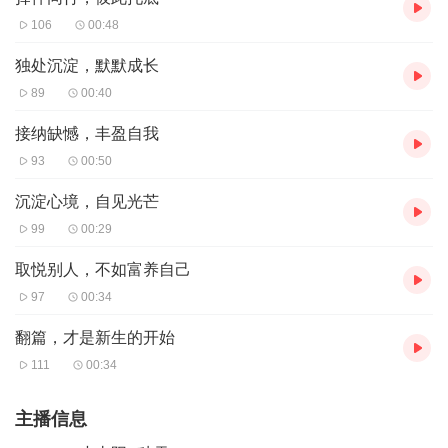
106
00:48
独处沉淀，默默成长
89
00:40
接纳缺憾，丰盈自我
93
00:50
沉淀心境，自见光芒
99
00:29
取悦别人，不如富养自己
97
00:34
翻篇，才是新生的开始
111
00:34
主播信息