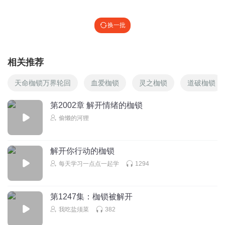
换一批
相关推荐
天命枷锁万界轮回
血爱枷锁
灵之枷锁
道破枷锁
第2002章 解开情绪的枷锁
偷懒的河狸
解开你行动的枷锁
每天学习一点点一起学
1294
第1247集：枷锁被解开
我吃盐须菜
382