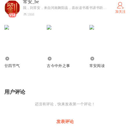
常安_be
我，刘常安，来自河南舞阳县，喜欢读书看书讲书听书，喜欢戏曲和音乐。走进《喜马拉雅》，学习创作，只是爱好，感兴趣。不求收益多少，生活充实就好！希望大家感兴趣了，常常关注我，鼓励我，给我指导和帮助，谢谢大家！
加关注
1868
3354
3.52万
5.57万
廿四节气
古今中外之事
常安阅读
用户评论
还没有评论，快来发表第一个评论！
发表评论