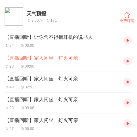
天气预报
9.66万
171
免费订阅
【直播回听】让你舍不得摘耳机的说书人
24
00:00
【直播回听】家人闲坐，灯火可亲
28
00:00
【直播回听】家人闲坐，灯火可亲
49
32:51
【直播回听】家人闲坐，灯火可亲
28
09:08
【直播回听】家人闲坐，灯火可亲
27
00:00