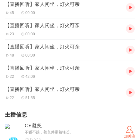
【直播回听】家人闲坐，灯火可亲
45
00:00
【直播回听】家人闲坐，灯火可亲
23
00:00
【直播回听】家人闲坐，灯火可亲
48
00:00
【直播回听】家人闲坐，灯火可亲
22
42:06
【直播回听】家人闲坐，灯火可亲
22
51:55
主播信息
CV凝炙
不骄不躁，善良并带着锋芒。
加关注
15.52万