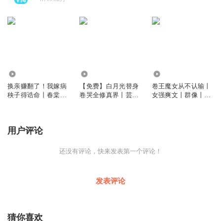
184.64万
11.77万
355.94万
换亲赚翻了！我嫁病
【免费】白月光替身
卷王魔女从不认输丨
秧子得诰命丨春棠锦
卷哭全修真界丨芸飞
女强爽文丨群像丨
丨宅斗虐渣打脸丨经
&凝炙丨搞笑穿越丨
VIP多人有声剧
商科举双丰收丨多人
双强丨团宠爽文丨多
有声剧
人有声剧
用户评论
还没有评论，快来发表第一个评论！
发表评论
猜你喜欢