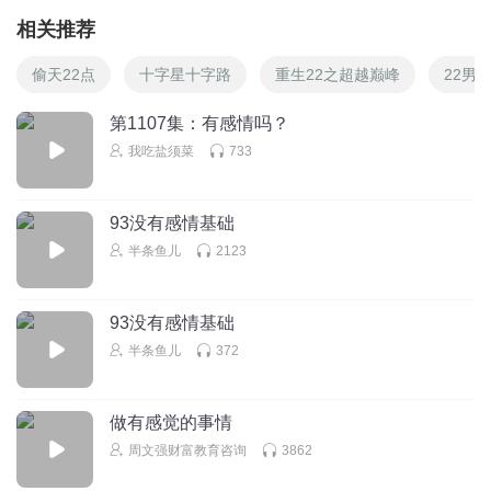
相关推荐
偷天22点
十字星十字路
重生22之超越巅峰
22男
第1107集：有感情吗？
我吃盐须菜
733
93没有感情基础
半条鱼儿
2123
93没有感情基础
半条鱼儿
372
做有感觉的事情
周文强财富教育咨询
3862