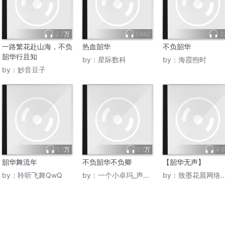
2.7万
5942
2
一路繁花赴山海，不负
热血韶华
不负韶华
韶华行且知
by：
星际数科
by：
海霞煦时
by：
妙音豆子
5.1万
5.1万
4.
韶华舞流年
不负韶华不负卿
【韶华无声】
by：
聆听飞舞QwQ
by：
一个小卓玛_声音盒子
by：
致墨花晨网络频道