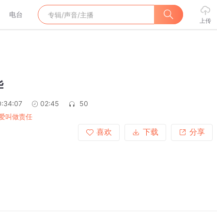
电台
上传
华
:34:07
02:45
50
爱叫做责任
喜欢
下载
分享