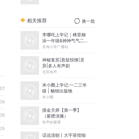
相关推荐
换一批
李哪吒上学记｜稀里糊
涂一年级&神神气气二年
级
东海小学广播站
神秘复苏|悬疑惊悚|灵
异|多人有声剧
北冥有声
米小圈上学记:一二三年
07
级 | 畅销出版物
米小圈
06
摸金天师【第一季】
06
（紫襟演播）
有声的紫襟
05
话说清朝丨大宇茶馆细