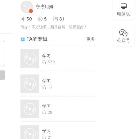
宁序姐姐
电脑版
50
5
81
简介：
不必强求，顺其自然，随缘就好！
TA的专辑
更多
公众号
学习
539
论
学习
16
学习
28
学习
21