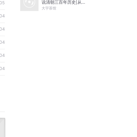
说清朝三百年历史|从努
05
尔哈赤到末代皇帝溥仪|
大宇茶馆
康熙雍正乾隆
04
04
04
04
04