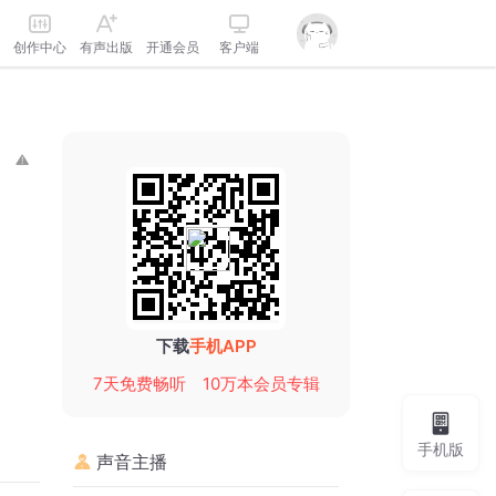
创作中心
有声出版
开通会员
客户端
下载
手机APP
7天免费畅听
10万本会员专辑
手机版
声音主播