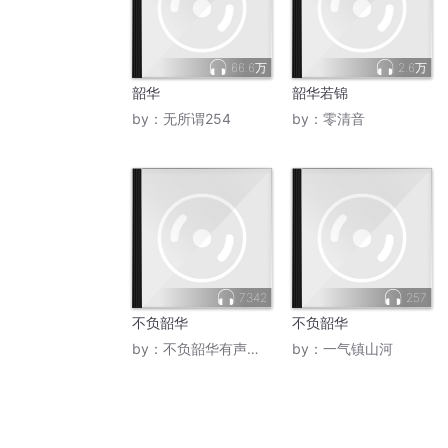
66.6万
2.6万
韶华
韶华若锦
by：
无所谓254
by：
零清音
7342
257
不负韶华
不负韶华
by：
不负韶华有声主播
by：
一气镇山河