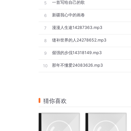
一首写给自己的歌
5
新疆我心中的画卷
6
漫漫人生途14287363.mp3
7
缝补世界的人24278652.mp3
8
倔强的步伐14318149.mp3
9
那年不懂爱24083626.mp3
10
猜你喜欢