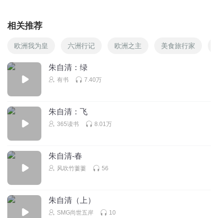
相关推荐
欧洲我为皇
六洲行记
欧洲之主
美食旅行家
朱自清：绿
有书
7.40万
朱自清：飞
365读书
8.01万
朱自清-春
风吹竹萋萋
56
朱自清（上）
SMG尚世五岸
10