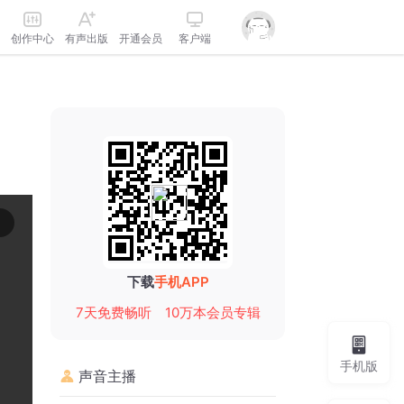
创作中心
有声出版
开通会员
客户端
下载
手机APP
7天免费畅听
10万本会员专辑
手机版
声音主播