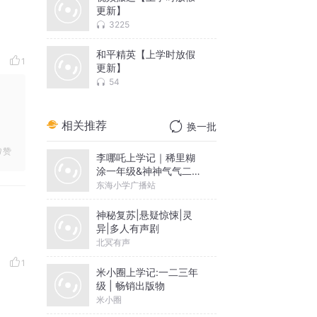
更新】
3225
和平精英【上学时放假
1
更新】
54
相关推荐
换一批
赞
李哪吒上学记｜稀里糊
涂一年级&神神气气二年
级
东海小学广播站
神秘复苏|悬疑惊悚|灵
异|多人有声剧
北冥有声
1
米小圈上学记:一二三年
级 | 畅销出版物
米小圈