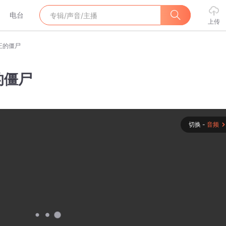
电台
上传
正的僵尸
的僵尸
切换 -
音频