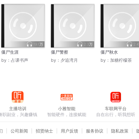
19.1万
2.3万
2.
僵尸生涯
僵尸警察
僵尸秋水
by：
占课书声
by：
夕追湾月
by：
加糖柠檬茶
主播培训
小雅智能
车联网平台
兼职副业，兴趣赚钱
智能硬件，连接赋能
自在出行，听我想听
们
公司新闻
招贤纳士
用户反馈
服务协议
隐私政策