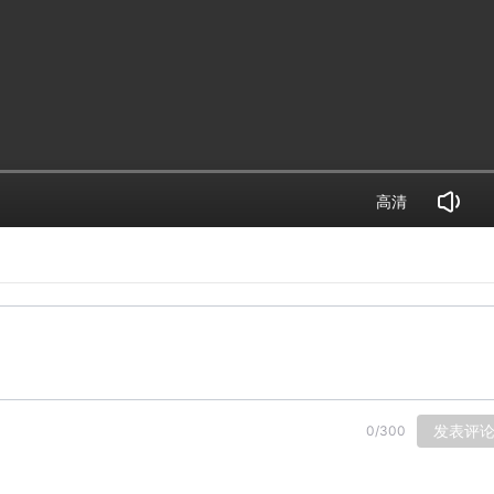
高清
发表评
0
/
300