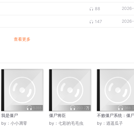
2026-
88
2026-
147
查看更多
5355
203.2万
368.
我是僵尸
僵尸将臣
不败僵尸系统：僵
by：
小小凋零
by：
七彩的毛毛虫
by：
逍遥瓜子