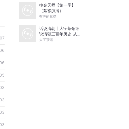
摸金天师【第一季】
（紫襟演播）
有声的紫襟
话说清朝丨大宇茶馆细
说清朝三百年历史|从努
07
尔哈赤到末代皇帝溥仪|
大宇茶馆
康熙雍正乾隆
06
06
05
03
03
03
03