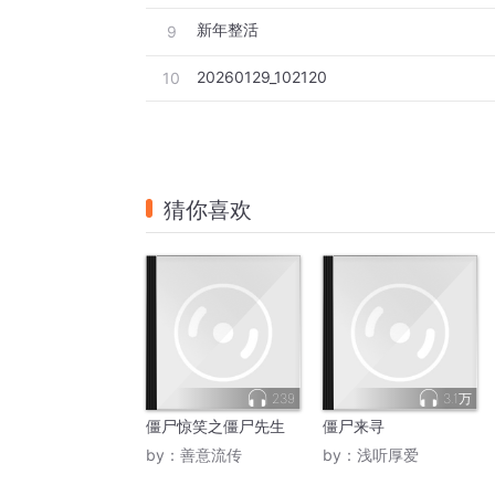
新年整活
9
20260129_102120
10
猜你喜欢
239
3.1万
僵尸惊笑之僵尸先生
僵尸来寻
by：
善意流传
by：
浅听厚爱