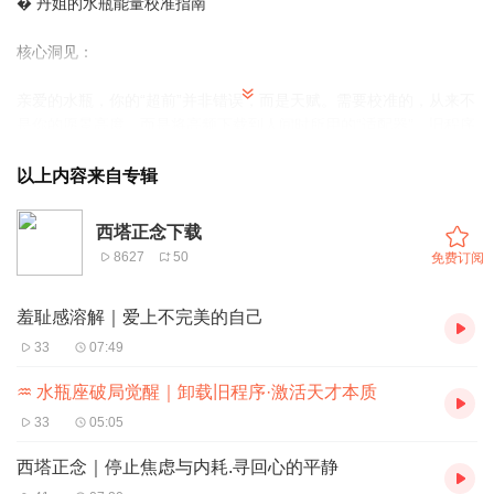
� 丹姐的水瓶能量校准指南
核心洞见：
亲爱的水瓶，你的“超前”并非错误，而是天赋。需要校准的，从来不
是你的愿景高度，而是将高频下载到人间时所用的“适配器”。旧程序
让你卡顿，新信念让你流畅。
以上内容来自专辑
能量增效建议：
西塔正念下载
沟通前：右手放在喉咙处，观想蓝色光包裹喉咙。
8627
50
免费订阅
合作时：想象你与对方之间有一座光的桥梁，能量在对流中增强。
羞耻感溶解｜爱上不完美的自己
独处时：有意识地将“孤独感”转化为“有意义的独处”，感恩这份空间
33
07:49
滋养了你的独特性。
♒️ 水瓶座破局觉醒｜卸载旧程序·激活天才本质
水瓶的破局，本质是一场“落地实验”——将你那属于未来的、星辰般
33
05:05
的意识，用爱与耐心，播种在当下的土壤里。你不必变得平凡，你
只需成为天才的翻译家。
西塔正念｜停止焦虑与内耗.寻回心的平静