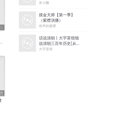
米小圈
摸金天师【第一季】
（紫襟演播）
有声的紫襟
92
话说清朝丨大宇茶馆细
说清朝三百年历史|从努
尔哈赤到末代皇帝溥仪|
大宇茶馆
康熙雍正乾隆
2万
建