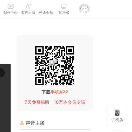
创作中心
有声出版
开通会员
客户端
下载
手机APP
7天免费畅听
10万本会员专辑
手机版
声音主播