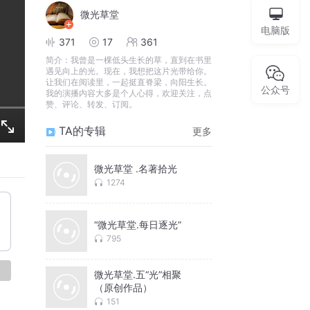
微光草堂
电脑版
371
17
361
简介：
我曾是一棵低头生长的草，直到在书里
遇见向上的光。现在，我想把这片光带给你。
让我们在阅读里，一起挺直脊梁，向阳生长。
公众号
我的演播内容大多是个人心得，欢迎关注，点
赞、评论、转发、订阅。
TA的专辑
更多
微光草堂 .名著拾光
1274
“微光草堂.每日逐光”
795
论
微光草堂.五“光”相聚
（原创作品）
151