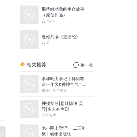
那些触动我的生命故事
（原创作品）
546
邀你共读《道德经》
0
相关推荐
换一批
李哪吒上学记｜稀里糊
涂一年级&神神气气二年
级
东海小学广播站
神秘复苏|悬疑惊悚|灵
异|多人有声剧
北冥有声
米小圈上学记:一二三年
级 | 畅销出版物