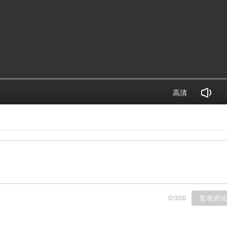
高清
发表评
0
/
300