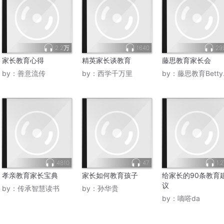
2.2万
1640
29
家长教育心得
精英家长谈教育
藤思教育家长会
by：
善意流传
by：
西学千万里
by：
藤思教育Betty老师
4810
47
1.
孝亲教育家长宝典
家长如何教育孩子
给家长的90条教育
议
by：
传承智慧读书
by：
孙华贵
by：
嘀嗒da