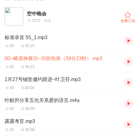
空中晚会
7272
2
免费订阅
标准录音 55_1.mp3
26
35:10
00--峨眉伸展功--功前热身（59分23秒）.mp3
42
59:23
1月27号铺垫邀约跟进~叶卫芬.mp3
26
03:04
叶献邦分享五伦关系爱的语言.m4a
45
38:09
露露考官.mp3
16
36:58