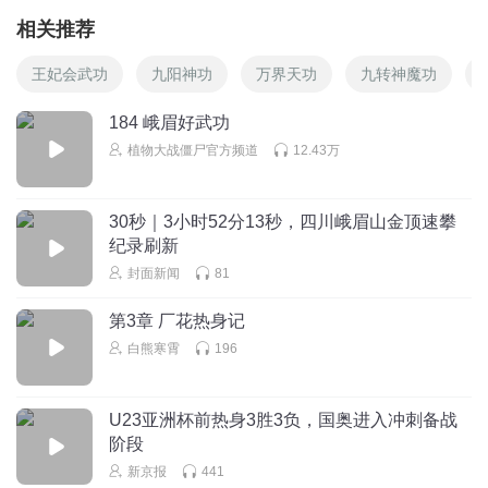
相关推荐
王妃会武功
九阳神功
万界天功
九转神魔功
184 峨眉好武功
植物大战僵尸官方频道
12.43万
30秒｜3小时52分13秒，四川峨眉山金顶速攀
纪录刷新
封面新闻
81
第3章 厂花热身记
白熊寒霄
196
U23亚洲杯前热身3胜3负，国奥进入冲刺备战
阶段
新京报
441