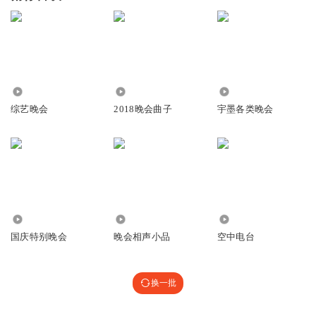
757
1653
2086
综艺晚会
2018晚会曲子
宇墨各类晚会
2.97万
447.09万
255
国庆特别晚会
晚会相声小品
空中电台
换一批