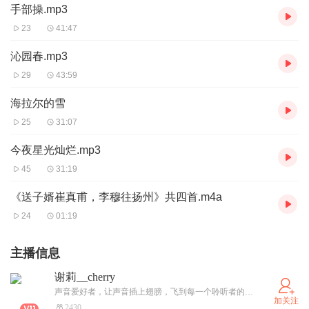
手部操.mp3
23
41:47
沁园春.mp3
29
43:59
海拉尔的雪
25
31:07
今夜星光灿烂.mp3
45
31:19
《送子婿崔真甫，李穆往扬州》共四首.m4a
24
01:19
主播信息
谢莉__cherry
声音爱好者，让声音插上翅膀，飞到每一个聆听者的内心深处
加关注
2430