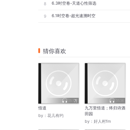
6.3时空卷-天道心性筛选
8
6.1时空卷-超光速溯时空
9
猜你喜欢
15.1万
3536
悟道
九万里悟道；终归诗酒
田园
by：
花儿有约
by：
好人村fm