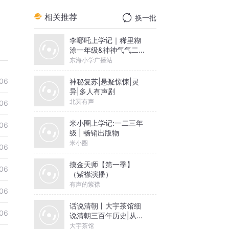
相关推荐
换一批
李哪吒上学记｜稀里糊
涂一年级&神神气气二年
级
东海小学广播站
06
神秘复苏|悬疑惊悚|灵
异|多人有声剧
北冥有声
06
米小圈上学记:一二三年
06
级 | 畅销出版物
米小圈
06
摸金天师【第一季】
06
（紫襟演播）
有声的紫襟
06
话说清朝丨大宇茶馆细
06
说清朝三百年历史|从努
尔哈赤到末代皇帝溥仪|
大宇茶馆