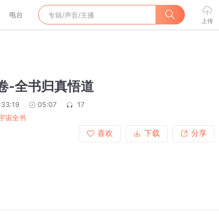
电台
上传
道卷-全书归真悟道
:33:19
05:07
17
宇宙全书
喜欢
下载
分享