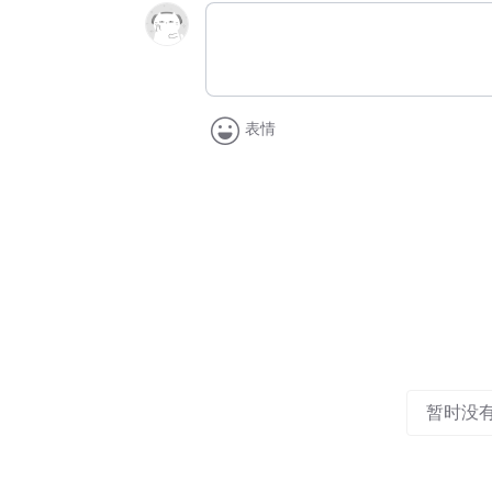
表情
暂时没