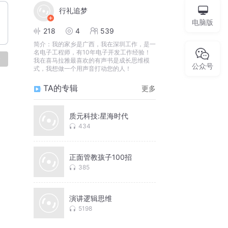
行礼追梦
电脑版
218
4
539
简介：
我的家乡是广西，我在深圳工作，是一
名电子工程师，有10年电子开发工作经验！
论
我在喜马拉雅最喜欢的有声书是成长思维模
公众号
式，我想做一个用声音打动您的人！
TA的专辑
更多
质元科技:星海时代
434
正面管教孩子100招
385
演讲逻辑思维
5198