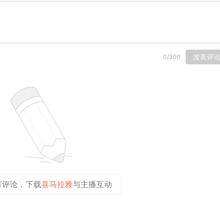
发表评
0
/
300
有评论，下载
喜马拉雅
与主播互动