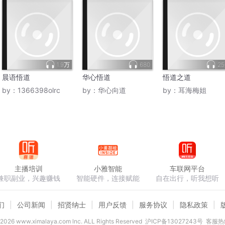
1.9万
680
25
晨语悟道
华心悟道
悟道之道
by：
1366398olrc
by：
华心向道
by：
耳海梅姐
主播培训
小雅智能
车联网平台
兼职副业，兴趣赚钱
智能硬件，连接赋能
自在出行，听我想听
们
公司新闻
招贤纳士
用户反馈
服务协议
隐私政策
2026
www.ximalaya.com lnc. ALL Rights Reserved
沪ICP备13027243号
客服热线