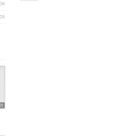
康熙雍正乾隆
06
05
7万