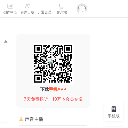
创作中心
有声出版
开通会员
客户端
下载
手机APP
7天免费畅听
10万本会员专辑
手机版
声音主播