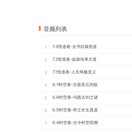
音频列表
7.3悟道卷-全书归真悟道
1
7.2悟道卷-血脉传承大道
2
7.1悟道卷-人生终极意义
3
6.7时空券-古器质元内核
4
6.6时空卷-勾践古剑之谜
5
6.5时空卷-帝王长生真道
6
6.4时空卷-古今时空回溯
7