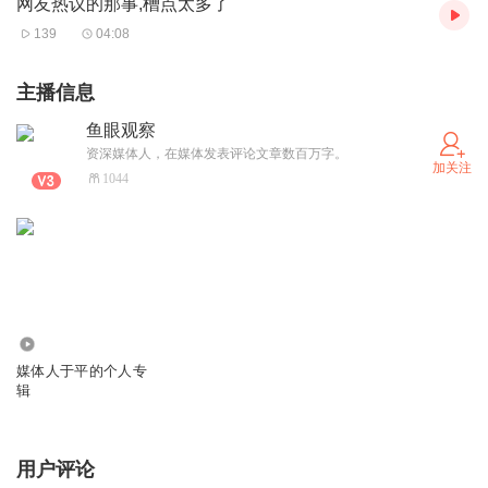
网友热议的那事,槽点太多了
去探索更多的业务可能，落地更多业务场景。
139
04:08
2
拼多多入驻雄安，也直接带动了就业，助力青年发展型城市
主播信息
的建设，吸引更多人才奔赴雄安新区。
鱼眼观察
作为一家大型互联网公司，拼多多在稳就业、扩就业方面，
资深媒体人，在媒体发表评论文章数百万字。
加关注
一直有着出色的表现，中国社会科学院大学此前发布的《电
1044
商生态高质量发展与就业促进研究报告》就显示，综合商家
端带动直接就业、仓配物流端就业、平台员工就业以及间接
就业四个维度，拼多多在国内累计激发就业岗位达到5532.1
万个。
此次，拼多多雄安新公司的招聘，一出手就是大手笔。公司
0
通过直签方式重点招聘客服、审核、运营、运维等岗位，首
媒体人于平的个人专
辑
批招聘岗位数量达到1000个，整个招聘周期将为当地提供
超高达5000个工作岗位。这种招聘的规模是拼多多历史上
用户评论
所罕见的。