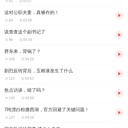
93
03:57
服务和数字化建设能力的新型科技企业。
换言之，拼多多的传统电商业务主要是着眼于消费端，撮合
这对公职夫妻，真够作的！
交易帮助“卖商品”，雄安新公司则可以借助多年积累的供需
84
03:58
匹配算法、海量数据处理、智能调度技术，将业务领域延伸
该查查这个副书记了
至产业端，这无疑是拼多多响应国家发展新质生产力的积极
86
04:33
作为。
胖东来，背锅了？
拼多多的新业务，与雄安新区的发展脉络不谋而合。雄安新
105
04:20
区不仅要承接北京非首都功能疏解，也是推动产业创新，促
剧烈反转背后，五粮液发生了什么
进新质生产力的一座未来之城。从AI、数字科技，到卫星互
113
03:52
联网、金融科技……雄安都进行了前瞻的布局，有着众多优
秀企业参与。
焦点访谈，错了吗？
拼多多一头扎进这片创新的沃土，将会给雄安打造数字产业
145
03:50
高地，带来又一股源头活水。而雄安作为中国最前沿的"数
7吨漂白粉撒西湖，官方回避了关键问题！
字试验场"，其硬核的数字基础设施，开放的数据融通机
127
04:29
制，也是使得拼多多可以如虎添翼，更好的发挥自身能力，