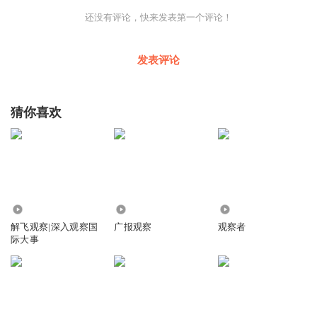
近些年来，雄安一直通过出台各种优惠政策，招揽年轻人
还没有评论，快来发表第一个评论！
才。这些政策如生活补贴、落户便利、租房优惠等等，对年
轻当然有着很大吸引力。不过，要让雄安对年轻人更友好，
发表评论
不只是要把他们吸引过来，更要让他们有高质量的工作机
会，有更多可能的成长空间。
猜你喜欢
包括拼多多在内的众多互联网公司和科技企业进驻雄安，无
疑为这座城市的年轻人，提供了职业发展的新机遇，让优秀
人才能通过各个平台，充分展示自己的才华和潜力。与此同
时，这些年轻人才，也成为驱动企业创新，谋划城市产业未
来的新生力量，这将是一个双向成就的过程。
731.55万
115.40万
1.98万
3
解飞观察|深入观察国
广报观察
观察者
际大事
拼多多入驻雄安，所影响的不止是雄安单单一座城市。
众所周知，雄安新区是京津冀协同发展战略中的关键落子，
雄安是京津冀创新驱动发展引领区，也是开放发展先行区。
而数字经济，正是京津冀地区的产业未来所在。