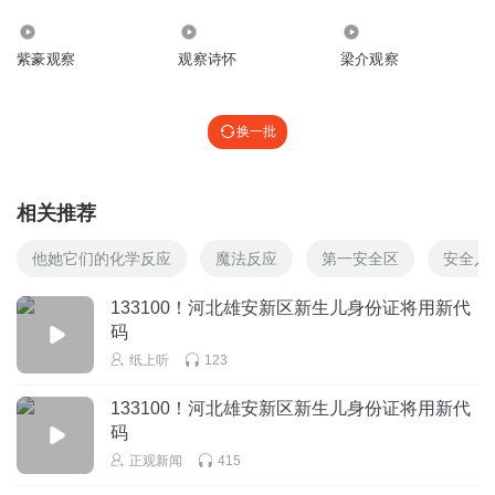
因此，拼多多雄安新公司虽然立足雄安一城，但它的创新试
907.89万
1.48万
10.08万
验，它对产业数字化的深度参与，必然有如投入湖水中的一
紫豪观察
观察诗怀
梁介观察
枚石子，通过不断扩大的涟漪，为京津冀地区数字经济的蓬
勃发展，注入新的活力因子。
换一批
雄安，这座承载着国家重大战略使命的“未来之城”，正以其
独特的时代使命、创新基因与发展潜力吸引着越来越多优秀
相关推荐
企业的进驻，此次拼多多的入驻，犹如一个强烈的信号，或
将掀起新一轮互联网和科技企业入驻潮。
他她它们的化学反应
魔法反应
第一安全区
安全入
雄安和拼多多，正在共同书写一个数字经济创新的新故事，
133100！河北雄安新区新生儿身份证将用新代
这一家企业和这一座城市，也必将缔造一个共融共生、互相
码
成就的新传奇。
纸上听
123
鱼眼观察作者简介：
133100！河北雄安新区新生儿身份证将用新代
码
正观新闻
415