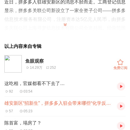
近日，拼多多入驻雄安新区的消息不胫而走。工商登记信息
显示，拼多多关联公司新设立了一家全资子公司——拼多多
信息技术服务有限公司，注册资本达5亿元人民币，由拼多
多关联公司上海寻梦信息技术有限公司全资持股。经营范围
包括信息技术咨询服务、数据处理服务、基于云平台的业务
外包服务等内容。
以上内容来自专辑
众所周知，雄安是中国最年轻的城市，而拼多多在国内，也
鱼眼观察
是一家年轻的互联网公司，二者都有着锐意进取的拼劲。因
14.29万
252
免费订阅
此，拼多多入驻雄安，恐怕不是新增一家注册企业那么简
单，那么，二者的相遇和融合，将会带来哪些奇妙的“化学
这吃相，官媒都看不下去了…
反应”呢？
92
03:54
1
雄安新区“招新生”，拼多多入驻会带来哪些“化学反应”？
外界注意到，拼多多雄安新公司的主营业务，重点布局大数
57
05:23
据处理、数字化运维、云平台服务等新兴领域，由此不难推
陈首富，塌房了？
断，这家新公司绝非一家传统的电商企业，而是有着企业级