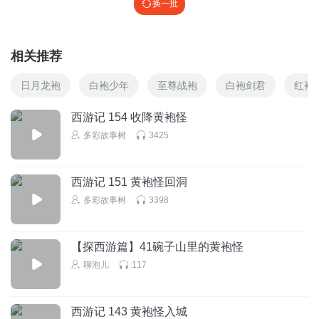
换一批
相关推荐
日月龙袍
白袍少年
至尊战袍
白袍剑君
红袍
西游记 154 收降黄袍怪
多彩故事树
3425
西游记 151 黄袍怪回洞
多彩故事树
3398
【探西游篇】41碗子山里的黄袍怪
聊泡儿
117
西游记 143 黄袍怪入城