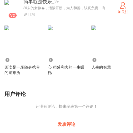
简单就是快乐_2c
80末的女孩�，活泼开朗，为人和善，认真负责，有自己的想法，心想往自由，可是却不由己！�
加关注
1139
30
1796
1857
阅读是一座随身携带
心 稻盛和夫的一生嘱
人生的智慧
的避难所
托
用户评论
还没有评论，快来发表第一个评论！
发表评论