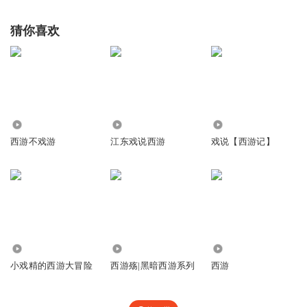
猜你喜欢
3886
2962
13.23万
西游不戏游
江东戏说西游
戏说【西游记】
331
41.11万
49.66万
小戏精的西游大冒险
西游殇|黑暗西游系列
西游