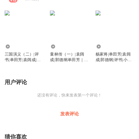
14
5570
216
三国演义（二）|评
童林传（一）|袁阔
杨家将|单田芳|袁阔
书|单田芳|袁阔成|郭
成|郭德纲单田芳｜雍
成|郭德纲|评书|小说|
德纲|历史
正剑侠图
刘兰芳
用户评论
还没有评论，快来发表第一个评论！
发表评论
猜你喜欢