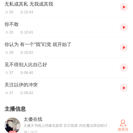
无私成其私 无我成其我
20
10:43
你不敢
20
10:41
你认为 有一个“我”幻觉 就开始了
28
10:02
见不得别人比自己好
37
06:40
关注以伊的冲突
27
09:42
主播信息
太傻在线
太傻天书线上同修实践营 百日筑基·内在魔法师启程计划 开始招募 内在状态：处于“灵性觉醒前夜”的“探询者”。他们已不满足于物质成功或常规心理学，开始追问生命本质，可能在经历“灵魂暗夜”（情感、事业、健康危机），感到孤独，渴望找到同类和确切的路径。 · 核心需求：“知道却做不到”。他们可能读过很多书（包括《太傻天书》），但无法将知识转化为稳定的内在体验和生命改变，急需一个“有地图的向导”和“同行的队伍”。 内容核心 围绕 一书一坐 全面展开… 太傻世界 魔法学校 欢迎回归……
加关注
1.00万