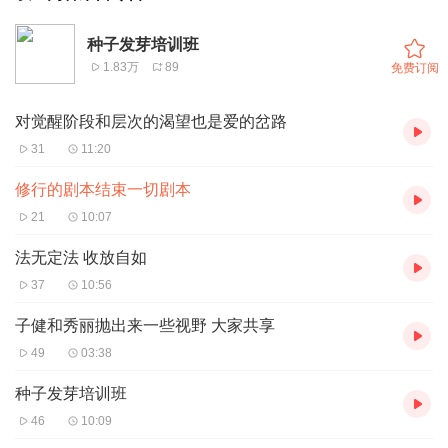
种子发芽培训班
1.83万
89
免费订阅
对觉醒阶段和层次的渴望也是爱的岔路
31
11:20
修行的剧本结束一切剧本
21
10:07
法无定法 收放自如
37
10:56
子健和秀丽抛出来一些视野 大家共享
49
03:38
种子发芽培训班
46
10:09