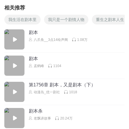
相关推荐
我生活在剧本里
我只是一个剧情人物
重生之剧本人生
剧本
八爪鱼__3点14绘声阁
1.08万
剧本
孟鹤峰
1104
第1756章 剧本，又是剧本（下）
动漫岛_优一剧社
1018
剧本杀
老飘讲故事
20.24万