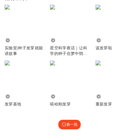
3945
5049
7
实验室|种子发芽就能
星空科学夜话｜让科
该发芽啦
讲故事
学的种子在梦中悄悄
发芽
1877
81
4845
发芽基地
嘻哈刚发芽
重新发芽
换一批