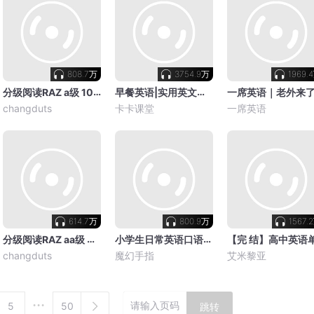
808.7万
3754.9万
1969.
分级阅读RAZ a级 100个音频 3-6岁英语启蒙
早餐英语|实用英文口语
一席英语｜老外来
changduts
卡卡课堂
一席英语
614.7万
800.9万
1567.
分级阅读RAZ aa级 每句三遍 磨耳朵音频 3-6岁英语启蒙
小学生日常英语口语会话100篇
changduts
魔幻手指
艾米黎亚
5
50
跳转