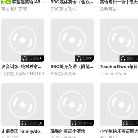
BBC媒体英语（含双语笔记）
英
零基础英语|48个英语音标轻松学
英语老师苏菲
BBC英语教学
晨听英语
6301.5万
1.01亿
2531.
发音训练-绝对独家揭秘
BBC随身英语（附笔记）
T
口语魔术师MONSTER
BBC英语教学
TeacherGwen
6363.7万
3574.1万
296
走遍美国 FamilyAlbumU.S.A-学英语口语
璐璐的英语小酒馆