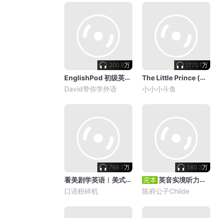
200.9万
1770.1万
EnglishPod 初级英语口语播客 附双语文本
The Little Prince (小王子) 英文版
David带你学外语
小小小斗鱼
768.7万
560.3万
看美剧学英语︳美式发音精讲
英音实境听力口语—听见英国
口语粉碎机
陈府公子Childe