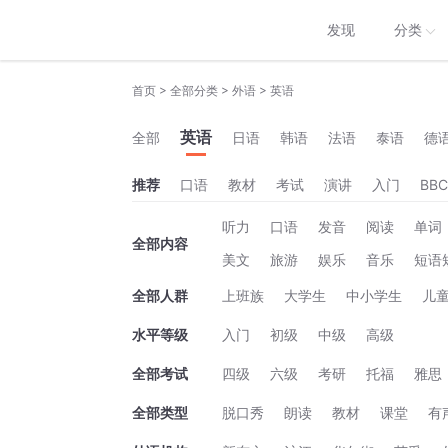
发现
分类
>
>
>
首页
全部分类
外语
英语
英语
全部
日语
韩语
法语
泰语
德
推荐
口语
教材
考试
演讲
入门
BBC
听力
口语
发音
阅读
单词
全部内容
美文
旅游
娱乐
音乐
短语
全部人群
上班族
大学生
中小学生
儿
水平等级
入门
初级
中级
高级
全部考试
四级
六级
考研
托福
雅思
全部类型
脱口秀
朗读
教材
课堂
有