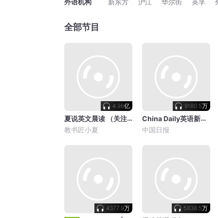
外语机构
新东方
沪江
华尔街
英孚
全部节目
4.96亿
9180.5万
夏说英文晨读 （关注教书匠小夏 公众号同步更新）
China Daily英语新闻 | 中国日报
教书匠小夏
中国日报
4377.9万
5838.5万