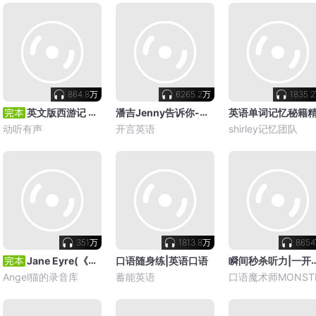
864.8万
6265.2万
1835.
潘吉Jenny告诉你-学英语聊美国
英文版西游记 （带字幕）108集全
动听有声
开言英语
shirley记忆团队
351万
1813.8万
865
瞬间秒杀听力|一
Jane Eyre(《简爱》英文完整版，由Juliet Stevenson朗读)
口语随身练|英语口语
Angel猫的录音库
蓄能英语
口语魔术师MONST