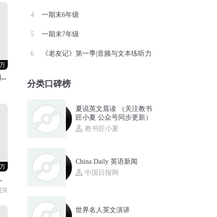
一期末6年级
一期末7年级
《老友记》第一季|音频与文本练听力
2万
英语单词记忆秘籍精选50000词跟着学（帮你牢记）
分类口碑榜
夏说英文晨读 （关注教书
匠小夏 公众号同步更新）
教书匠小夏
China Daily 英语新闻
4万
中国日报网
开口让人震撼
ER
世界名人英文演讲