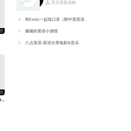
英文原版读物
和Emily一起练口语（附中英双语字幕）
4万
璐璐的英语小酒馆
了
八点英语-双语分享电影&音乐
2万
【完 结】高中英语单词3500拼读磨耳朵|高考英语