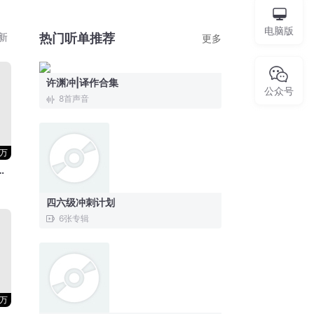
电脑版
新
热门听单推荐
更多
许渊冲|译作合集
公众号
8
首声音
3万
语-口语快速提高
四六级冲刺计划
6
张专辑
3万