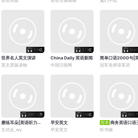
英语乐园
英语主播璐璐
魔幻手指
1.19亿
2.13亿
514
世界名人英文演讲
China Daily 英语新闻
英文原版读物
中国日报网
冠军老师讲英语
2857.9万
1.18亿
683.
磨练耳朵|英语听力每日五分钟
早安英文
商务英语口语
文武全_wy
早安英文
听书铺