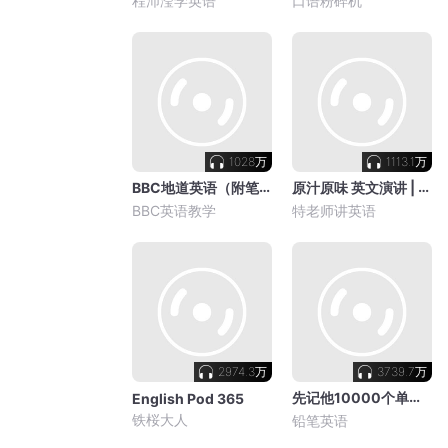
程沛滢学英语
口语粉碎机
1028万
1113.1万
BBC地道英语（附笔记）
原汁原味 英文演讲 | 附演讲稿
BBC英语教学
特老师讲英语
2974.3万
3739.7万
先记他10000个单词-英语单词精选
English Pod 365
铁桜大人
铅笔英语