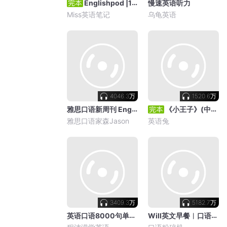
Englishpod |1-365期完|带字幕和翻译
慢速英语听力
Miss英语笔记
乌龟英语
4046.3万
1520.6万
雅思口语新周刊 English Podcast
《小王子》(中英双语) (英语兔版)
雅思口语家森Jason
英语兔
3409.3万
5182.7万
英语口语8000句单句5遍循环版-1
Will英文早餐︳口语听力发音词汇全面提升