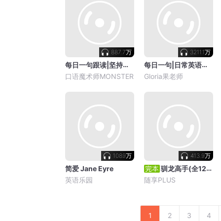
887.7万
3211.1万
每日一句跟读|坚持打卡
每日一句|日常英语口语
口语魔术师MONSTER
Gloria果老师
1089万
413.9万
简爱 Jane Eyre
驯龙高手(全12集) How To Train Your Dragon
英语乐园
随享PLUS
1
2
3
4