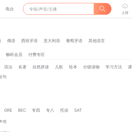
电台
上传
语
俄语
西班牙语
意大利语
葡萄牙语
其他语言
畅听会员
付费专区
语法
名著
自然拼读
儿歌
绘本
分级读物
学习方法
课
短句
童
GRE
BEC
专四
专八
托业
SAT
声书