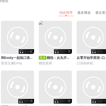
外研社
综合排序
最多播放
最近更
2.64亿
4331.7万
6565.
和Emily一起练口语（附中英双语字幕）
从零开始学英
顾悦：从头开始学英语 | 英语口语零基础入门必备
英语主播Emily
顾悦老师
口语粉碎机
1093万
3103.4万
3387.