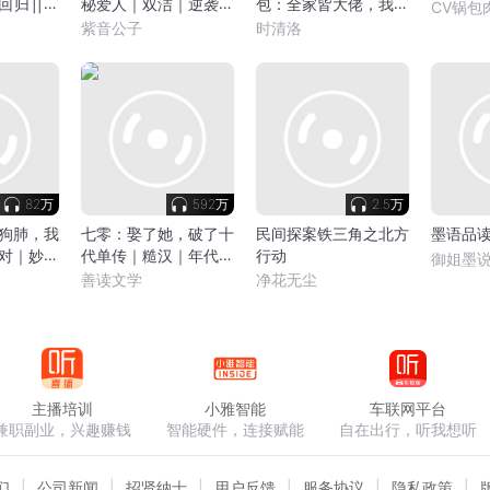
回归||权
秘爱人｜双洁｜逆袭｜
包：全家皆大佬，我最
CV锅包
甜宠｜HE
横|脑洞
紫音公子
时清洛
82万
592万
2.5万
狗肺，我
七零：娶了她，破了十
民间探案铁三角之北方
墨语品
对｜妙儿
代单传｜糙汉｜年代｜
行动
御姐墨
发家致富
善读文学
净花无尘
主播培训
小雅智能
车联网平台
兼职副业，兴趣赚钱
智能硬件，连接赋能
自在出行，听我想听
们
公司新闻
招贤纳士
用户反馈
服务协议
隐私政策