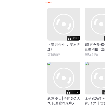
4940
《荷月余生，岁岁无
(爆更免费)
逢》
乱撒狗粮：主
没门
雾眠栖雨
爆听剧场
1.55亿
武道凌天|全网3亿人
太子妃为何不
气|问鼎巅峰原班人马|
宵/子沐丨古