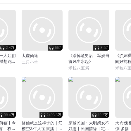
2.4万
557
8157
榜一大姐们
太虚仙途
《踹掉渣男后，军嫂当
《胖妞
播想跑？
得风生水起》
间好前
二只小羊
米粒八宝粥
米粒八
38.4万
2403.8万
10.7万
侍寝丨今
修仙就是这样子的｜幻
穿越民国：大明嫡女不
天命傀
言丨权谋
樱空&牛大宝演播｜爆
好惹丨民国情缘丨宅斗
悚|多播