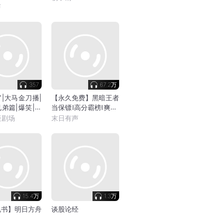
声
357
67.2万
|大马金刀播|
【永久免费】黑暗王者
弟篇|爆笑|玄
当保镖I高分霸榜I爽文I
探案|历史权谋
热血
疑剧场
末日有声
15.4万
1.3万
说书】明日方舟
谈股论经