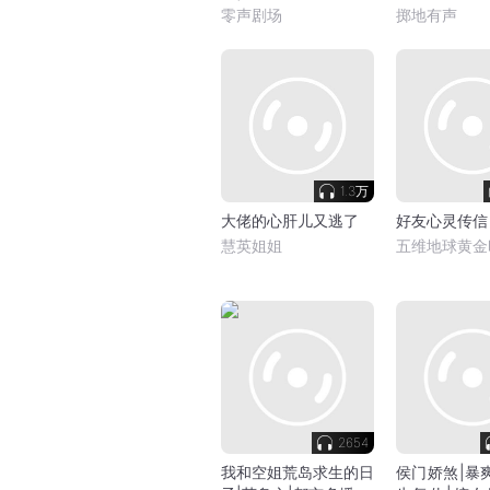
极道剑尊杀伐果断
丨搞笑丨双洁
零声剧场
掷地有声
声剧
1.3万
大佬的心肝儿又逃了
好友心灵传信
慧英姐姐
五维地球黄金
2654
我和空姐荒岛求生的日
侯门娇煞|暴