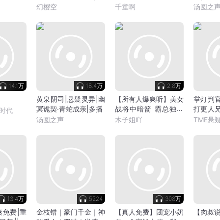
丨多人有
笑修仙
丨青梅竹马丨斗智斗勇
幻樱空
千童啊
汤圆之
丨多人有声剧
14.1万
18.4万
2.8万
黄泉阴司|悬疑灵异|幽
【所有人爆爽听】美女
掌灯判官
冥诡契·青蛇成亲|多播
战将中暗箭 霸总独宠
打更人兄
时代
穿越星
幻|推理
汤圆之声
木子姐吖
TME悬
13.4万
5224
308万
爽免费|重
金枝错｜豪门千金｜神
【真人免费】团宠小奶
【肉叔