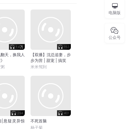
电脑版
公众号
1.4万
153
飒翻天，换我人
【双播】沈总追妻，步
程》
步为营 | 甜宠 | 搞笑
宝粥
米米驾到
294
401
相|悬疑灵异惊
不死首脑
杨子菊