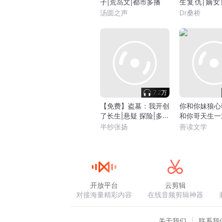
子|荒岛文|都市多播
生复仇|嫡女
谋暧昧
汤圆之声
Dr桑桥
7.2万
【免费】盗墓：我开创
你和你妹狼心
了长生|悬疑 探险|多人
和你哥天生一
有声剧
姐谢必安
半纱张扬
善读文学
开放平台
云剪辑
对接海量精彩内容
在线音频剪辑神器
关于我们
联系我