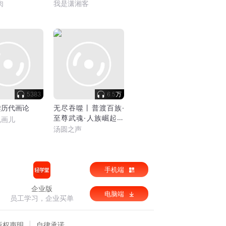
肉
我是潇湘客
5383
6.5万
读历代画论
无尽吞噬丨普渡百族·
至尊武魂·人族崛起丨
说画儿
玄幻丨多播
汤圆之声
手机端
企业版
电脑端
员工学习，企业买单
版权声明
自律承诺