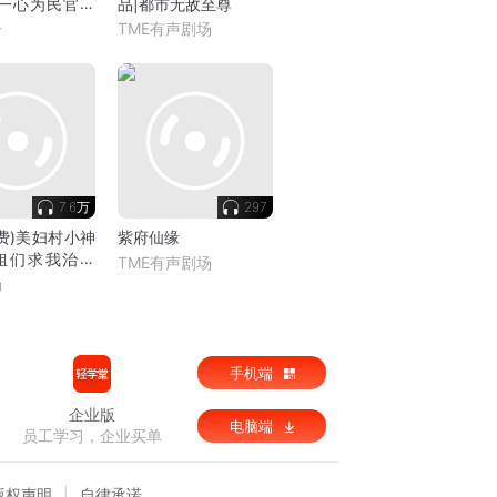
/一心为民官场
品|都市无敌至尊
子
TME有声剧场
7.6万
297
费)美妇村小神
紫府仙缘
姐们求我治怪
TME有声剧场
主
场
手机端
企业版
电脑端
员工学习，企业买单
版权声明
自律承诺