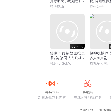
开除那天，我觉醒了极
秘/官道红颜
品保镖系统
草根逆袭
蜜声剧场
晓生公子
2.2万
笑傲：我帮教主抢夫
超神机械师|
君/笑傲同人/江湖穿
多人有声剧
越/轻松爽文
挽月心_SoMo
喵九多人有声
开放平台
云剪辑
对接海量精彩内容
在线音频剪辑神器
关于我们
联系我