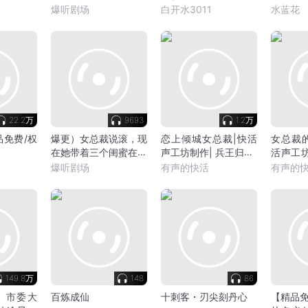
护|多女主
权谋智斗
怪|升级
爆听剧场
白开水3011
水蓝花
22.2万
9693
1.2万
品免费/权
爆更）女总裁说滚，现
恋上倾城女总裁|快活
女总裁
在她带着三个闺蜜在我
声工坊制作| 兵王归来|
活声工坊
房间说怕怕
都市逆袭|女总裁|热血
文|都
爆听剧场
有声的快活
有声的
爽文
神|杀伐
149.8万
148
86
】市委大
百炼成仙
十刺客・刃尖刻丹心
【精品