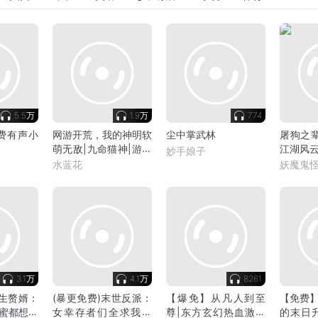
5.5万
1.9万
774
费有声小
网游开荒，我的神明软
尘中掌武林
屠狗之辈 
萌无敌|九命猫神|游戏
江湖风云
妙手娘子
爽文
作 | 多
水蓝花
妖魔鬼
3.1万
4.1万
8261
重生赘婿：
(暴更免费)末世反派：
【爆免】从凡人到至
【免费
蜜都想嫁
女幸存者们全求我庇
尊|东方玄幻热血激战
的末日