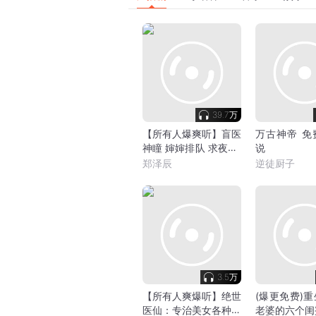
39.7万
【所有人爆爽听】盲医
万古神帝 免
神瞳 婶婶排队 求夜诊|
说
美女|爽文
郑泽辰
逆徒厨子
3.5万
【所有人爽爆听】绝世
(爆更免费)
医仙：专治美女各种不
老婆的六个闺