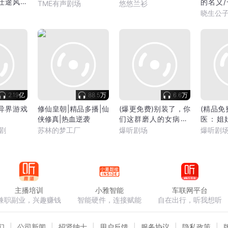
仕途风流
的名义
TME有声剧场
悠悠兰衫
爽文
晓生公
2.19亿
88.5万
6.6万
异界游戏
修仙皇朝|精品多播|仙
(爆更免费)别装了，你
(精品免
侠修真|热血逆袭
们这群磨人的女病人|
医：姐
多女主男
病|多女
剧
苏林的梦工厂
爆听剧场
爆听剧
主播培训
小雅智能
车联网平台
兼职副业，兴趣赚钱
智能硬件，连接赋能
自在出行，听我想听
们
公司新闻
招贤纳士
用户反馈
服务协议
隐私政策