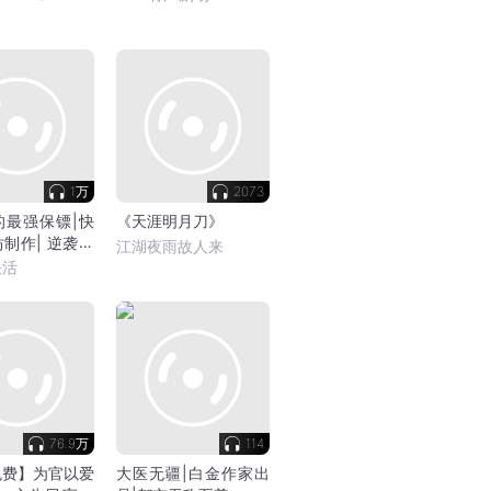
流
1万
2073
的最强保镖|快
《天涯明月刀》
制作| 逆袭爽
江湖夜雨故人来
市热血|保镖战
快活
果断
76.9万
114
免费】为官以爱
大医无疆|白金作家出