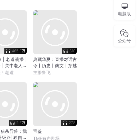
电脑版
公众号
465.9万
810
| 老道演播 |
典藏华夏：直播对话古
 | 关中老人新
今丨历史丨爽文丨穿越
人有声剧
怪丶老道
主播鲁飞
2.6万
278
】猎杀异兽：我
宝鉴
升级路|独自打
TME有声剧场