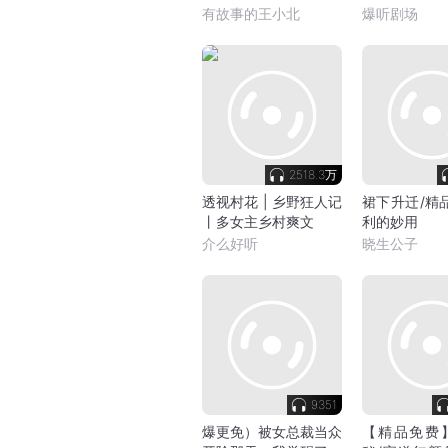
服
我|多女
有故事的王小北
爆听剧场
2518.3万
透视村花 | 乡野狂人记
裙下升迁/精
丨多女主乡村爽文
利的妙用
介么好听
晓生公子
9351
爆更免）被女总裁当众
【精品免费