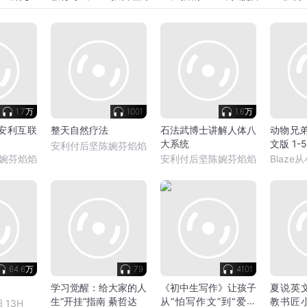
1.7万
1001
1.6万
安利互联
整天自然疗法
石法武博士讲解人体八
动物兄弟Wi
大系统
文版 1-
安利付后坚陈婉芬焰焰
婉芬焰焰
安利付后坚陈婉芬焰焰
Blaz
64.6万
79
4101
学习觉醒：给大家的人
《初中生写作》让孩子
夏说英
生“开挂”指南 綦哲达
从“怕写作文”到“爱上
教书匠
_13H