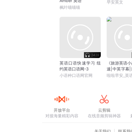
Amber 英语
早安英文
枫叶喵喵喵
3439
英语口语快速学习 纽
《旅游英语小
约英语口语网-3
速|中英字幕
中英对照
小语种口语网官网
啦啦早安_英
开放平台
云剪辑
对接海量精彩内容
在线音频剪辑神器
关于我们
联系我