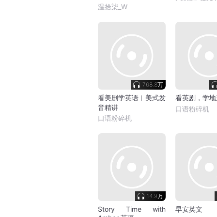
温拾柒_W
768.8万
看美剧学英语︳美式发
看英剧，学地
音精讲
口语粉碎机
口语粉碎机
14.9万
Story Time with
早安英文