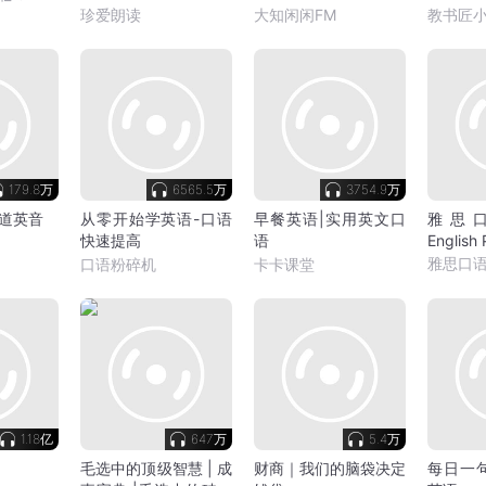
表达”的魔法书
步更新
珍爱朗读
大知闲闲FM
教书匠
179.8万
6565.5万
3754.9万
道英音
从零开始学英语-口语
早餐英语|实用英文口
雅思
快速提高
语
English
雅思口语
口语粉碎机
卡卡课堂
1.18亿
647万
5.4万
毛选中的顶级智慧 | 成
财商｜我们的脑袋决定
每日一