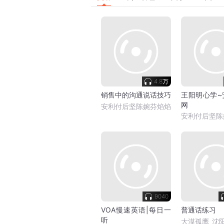
4.8万
销售中的沟通说话技巧
王阳明心学~
网
安利付后坚陈婉芬焰焰
安利付后坚陈
9040
VOA慢速英语|每日一
普通话练习
听
大漠孤鹰_沈阳