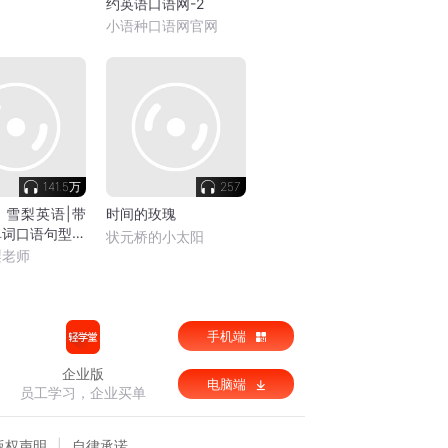
约英语口语网-2
小语种口语网官网
141.5万
257
】雪梨英语|带
时间的玫瑰
单词口语句型语
状元桥的小太阳
每日一听
梨老师
手机端
企业版
电脑端
员工学习，企业买单
版权声明
自律承诺