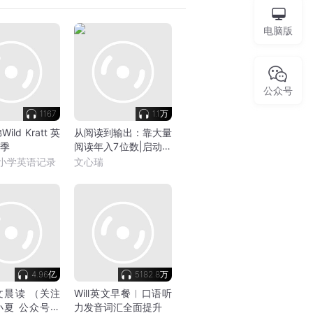
电脑版
公众号
1167
1.1万
ld Kratt 英
从阅读到输出：靠大量
5季
阅读年入7位数|启动人
生复利系统
e从小学英语记录
文心瑞
4.96亿
5182.8万
文晨读 （关注
Will英文早餐︳口语听
小夏 公众号同
力发音词汇全面提升