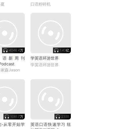
）
小夏
口语粉碎机
4046.4万
1.43亿
口语新周刊
学英语环游世界
 Podcast
学英语环游世界
家森Jason
1081.7万
2335
句-从零开始学
英语口语快速学习 纽