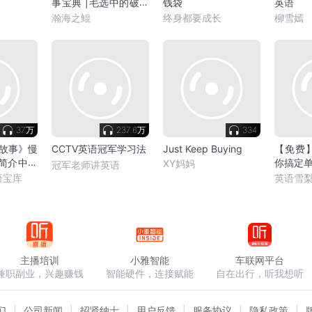
事宝典 |毛选中的破局
钱袋
英语
思维
瀚海之鲲
终身都要成长
柳雪嫣
37万
237.6万
334
故事》慢
CCTV英语冠军学习法
Just Keep Buying
【免费
|简介中有
你搞定
XY妈妈
冠军老师讲英语
法|英语
语宝库
英语雪
主播培训
小雅智能
车联网平台
兼职副业，兴趣赚钱
智能硬件，连接赋能
自在出行，听我想听
们
公司新闻
招贤纳士
用户反馈
服务协议
隐私政策