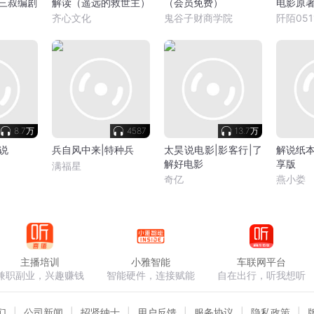
派三叔编剧
解读（遥远的救世主）
（会员免费）
电影原
齐心文化
鬼谷子财商学院
阡陌051
8.7万
4587
13.7万
说
兵自风中来|特种兵
太昊说电影|影客行|了
解说纸
解好电影
享版
满福星
奇亿
燕小娄
主播培训
小雅智能
车联网平台
兼职副业，兴趣赚钱
智能硬件，连接赋能
自在出行，听我想听
们
公司新闻
招贤纳士
用户反馈
服务协议
隐私政策