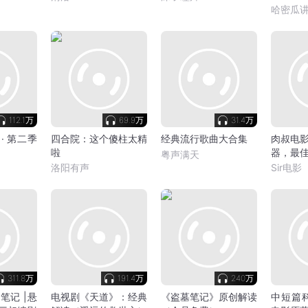
哈密瓜
112.1万
69.9万
31.4万
 · 第二季
四合院：这个傻柱太精
经典流行歌曲大合集
肉叔电影
啦
器，最
粤声满天
洛阳有声
Sir电影
311.8万
191.4万
240万
墓笔记 |悬
电视剧《天道》：经典
《盗墓笔记》原创解读
中短篇