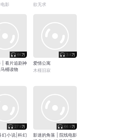
讲电影
欲无求
66万
3.8万
 | 看片追剧神
爱情公寓
佳马桶读物
木槿旧寂
27.9万
66.9万
科幻小说|科幻
影迷的角落 | 院线电影