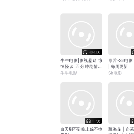
494.1万
牛牛电影|影视悬疑 惊
毒舌-Sir电影
悚怪谈 五分钟剧情解
| 每周更新
说
牛牛电影
Sir电影
3.7万
白天刷不到晚上躲不掉
藏海花 | 盗