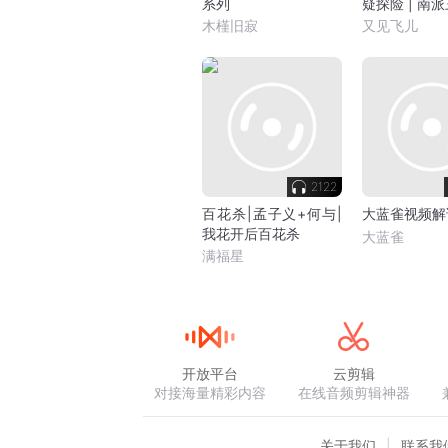
系列
疑探险 | 南
木槿旧寂
又见飞儿
2122
百花杀|孟子义+何与|
大蓝雀视频解
我花开后百花杀
大蓝雀
满福星
开放平台
云剪辑
对接海量精彩内容
在线音频剪辑神器
关于我们
联系我