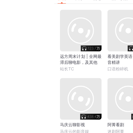
123.7万
远方周末计划 | 全网最
看美剧学英语
滞后聊电影，及其他
音精讲
站长TC
口语粉碎机
438.4万
马庆云聊影视
阿菁看剧
马庆云的影音娱
迷剧阿菁