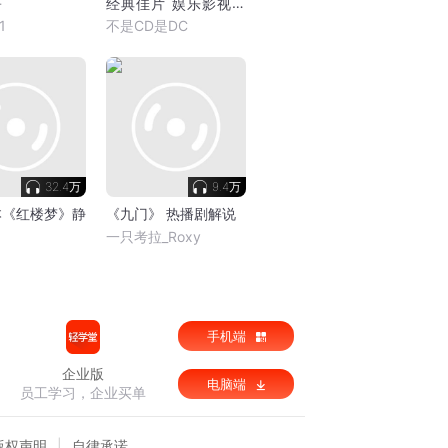
著
经典佳片 娱乐影视类
播客
1
不是CD是DC
32.4万
9.4万
本《红楼梦》静
《九门》 热播剧解说
一只考拉_Roxy
手机端
企业版
电脑端
员工学习，企业买单
版权声明
自律承诺