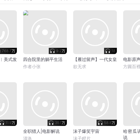
768.7万
9.2万
18
︳美式发
四合院里的躺平生活
【雁过留声】一代女皇
电影原
作者小张
欲无求
方圓百
11.9万
35.1万
58.8万
全职猎人|电影解说
沫子爆笑宇宙
哈密瓜
说
清洛
沫子瞪片