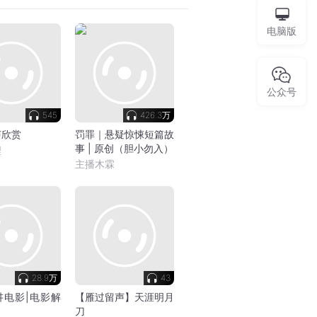
电脑版
公众号
545
426.3万
声欣赏
罚罪｜悬疑惊悚短篇故
事 | 原创（胆小勿入）
裡
主播木霖
28.9万
43
讲电影|电影解
【雁过留声】天涯明月
刀