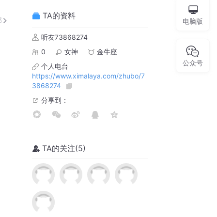
TA
的资料
部
电脑版
听友73868274
0
女神
金牛座
公众号
个人电台
https://www.ximalaya.com/zhubo/7
3868274
分享到：
TA
的关注(
5
)