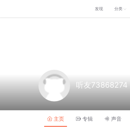
发现
分类
听友73868274
主页
专辑
声音