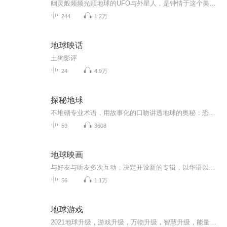
幽灵般频频光顾地球的UFO与外星人，是钟情于这个美丽的星球，还是在追寻他们失落的记忆？恐怖的死亡公路，大象的神秘墓地，大自然中究竟还隐藏着多少难解的谜题？传说中的美人鱼，吸血鬼与狼人，是人类中的一个特殊群体，还是另有玄机？一处处深藏不露的宝...
244
1.2万
地球映话
土狗影评
24
4.9万
探秘地球
不堆砌专业术语，用故事化的口吻讲透地球的奥秘：恐龙灭绝的真相是什么？百慕大三角的传说有科学依据吗？为什么有的岛屿会「消失」？把地质演变、生物进化、人文历史揉进有趣的情节里，大人小孩都能听上瘾。
59
3608
地球映画
与好友与听友多次互动，决定开设新的专辑，以华语以外的各国出品影视剧为山头，为大家一一翻过！谢谢
56
1.1万
地球游戏
2021地球升级，游戏升级，万物升级，智慧升级，能量升级，心灵升级！用天籁之音开启你的内在心灵能量！用天籁之音共振你的本自具足的高维智慧！