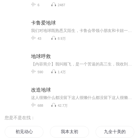
6
2487
卡鲁爱地球
我们对地球既熟悉又陌生，卡鲁会带领小朋友和卡妞一起探索平时生活中的各种自然现象。让好奇心成为大家最好的老师，一起学习，快乐成长！ 微信公众号：mokii么奇
43
8.9万
地球呼救
【内容简介】我叫顾飞，是一个苦逼的高三生，我收到了来自地球的呼救。救还是不救？最终我还是决定救了！本来以为不会成功，万万没想到最后我还是救了地球。“球球，叫爸爸。”“爸爸～”“轰隆！”一道雷把顾飞劈傻了。“我真不是这个意思……”这是一篇...
590
1.4万
改造地球
这人很懒什么都没留下这人很懒什么都没留下这人很懒什么都没留下
688
42.7万
您是不是在找：
初见动心
我本太初
九全十美的初恋