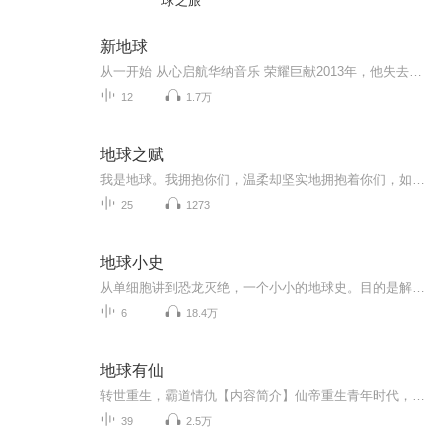
球之旅
新地球
从一开始 从心启航华纳音乐 荣耀巨献2013年，他失去了至亲2014年，他获得了金曲奖他突然明白失去与获得是一体两面，提醒他去给予于是 他找到了他的新地球当失去与获得互为表里你 就是新地球◆ 金曲新人苦熬十年成金曲歌王 抛开束缚后，首发全新视野之作「...
12
1.7万
地球之赋
我是地球。我拥抱你们，温柔却坚实地拥抱着你们，如母亲一般。藉由你脚下的大地，我承载且保护着你。请容许我给予你所需要的一切，容许你身体的每个细胞纳入我的生命力与能量，请对我开放。现在我想谈一谈你的情绪中心，它位于你的腹部，也被称为脐轮。上...
25
1273
地球小史
从单细胞讲到恐龙灭绝，一个小小的地球史。目的是解释很多孩子心中的疑问："为什么翼龙和蛇颈龙不是恐龙呢？"。这是一个门纲目科属种的分类问题，给成人很好解释，可是孩子还会问为什么要如此分类。所以只能从头讲起了。一共6集。
6
18.4万
地球有仙
转世重生，霸道情仇【内容简介】仙帝重生青年时代，却遭逢家庭巨变！高额负债，父亲入狱，母亲摆摊，自身被打昏迷！天地大变，武道昌盛，地球有仙！执三尺短剑，发愤都市中。破危局，战武者，灭宗师，踏仙人！一言启灵藏，一拳破虚妄，一剑斩真仙！快意恩仇当年意，笑傲神魔六道中！【作者/主播简介】作者：蓝领王，醉唐中文网签约作家。主播：静音张，作品《超能土地公》《地球有仙》。...
39
2.5万