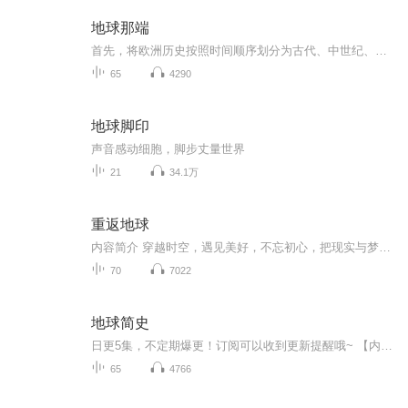
地球那端
首先，将欧洲历史按照时间顺序划分为古代、中世纪、近代和现代四个时期。每个时期分别选取具有代表性的重大事件和发展进行阐述。对于古代欧洲，重点介绍了古希腊的政治制度、文化成就和对外影响，以及古罗马的政治演变、法律贡献、工程建设和对外扩张。中...
65
4290
地球脚印
声音感动细胞，脚步丈量世界
21
34.1万
重返地球
内容简介 穿越时空，遇见美好，不忘初心，把现实与梦想相联系，拓展创新驱动力，带给孩子们积极向上的热情，探秘星空，把科学奥秘简单化，把复杂 的理论通俗化，读与听相结合，事半功倍。
70
7022
地球简史
日更5集，不定期爆更！订阅可以收到更新提醒哦~ 【内容简介】 《地球简史》是科普大师房龙的经典著作。作者以一个人文主义者的姿态站在历史的高度阐释了人与地球的关系。房龙把所有的山脉、城市和海洋放到地图里，让读者能够了解住在那些地方的人们，...
65
4766