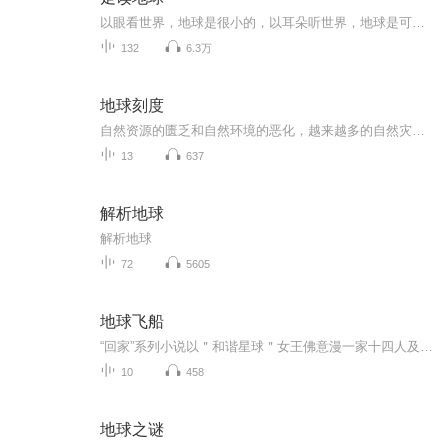
以眼看世界，地球是很小的，以耳朵听世界，地球是可以很大的！一个人倾听，是与世界的约会，打破孤独，自由翱翔！
132
6.3万
地球刻度
自然资源的匮乏和自然环境的恶化，越来越多的自然灾害在侵扰这人类；本片通过科幻故事讲述人类未来的生活方式，以此来提醒人们节约资源爱护环境！
13
637
解析地球
解析地球
72
5605
地球飞船
“回家”系列小说以＂和谐星球＂女王佛意漫一家十四人及植物学家谢德美、档案管理员共十六人乘坐宇宙飞船回地球为线索，编织了一个跌宕起伏、波诡云谲的科幻故事。在第三部《地球飞船》中，地球守护者召唤人类返回地球重建家园，经过精心筛选，十六个人组...
10
458
地球之谜