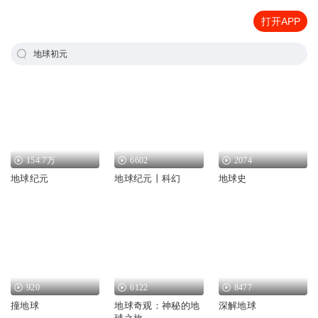
打开APP
地球初元
154.7万
6602
2074
地球纪元
地球纪元丨科幻
地球史
920
6122
8477
撞地球
地球奇观：神秘的地
深解地球