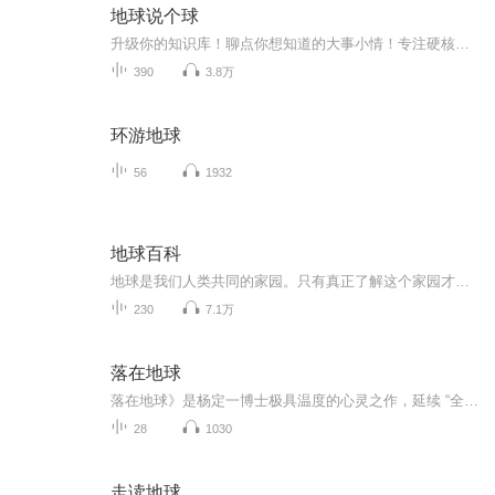
地球说个球
升级你的知识库！聊点你想知道的大事小情！专注硬核知识分享，请放心食用！
390
3.8万
环游地球
56
1932
地球百科
地球是我们人类共同的家园。只有真正了解这个家园才能有利于我们更好地居住。通过这本书，能够了解陆地和海洋、地形地貌、各种气候形成的原因，深刻认识人类和地球之间的相互关系，进而倍加珍惜这个独特而宝贵的蓝色星球。 在轻松地倾听中，享受拥有知识、发现世界的乐趣，开启步入智慧人生的方便之门！
230
7.1万
落在地球
落在地球》是杨定一博士极具温度的心灵之作，延续 “全部生命系列” 的核心智慧，温柔引导人们在人间活出清醒与安定。许多人将修行与生活对立，要么逃避现实，要么在尘世中疲惫追逐。杨定一则提出，真正的觉醒不在远方，而在于安心落在地球，全然接纳当下...
28
1030
走读地球