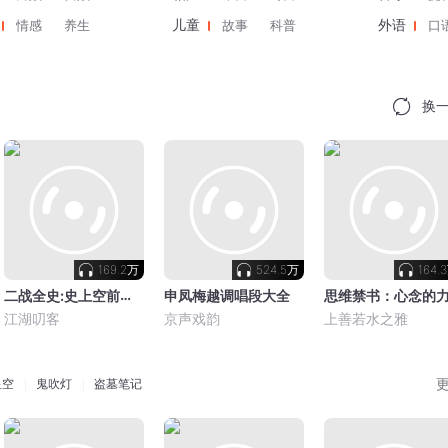
情感
养生
故事
科普
口
儿童
外语
换
169.2万
524.5万
164.
二战全史:史上空前绝后的世界大战|真实历史事件
申凤梅越调唱段大全
江湖叨客
京声戏韵
上善若水之雅
星空
鬼吹灯
盗墓笔记