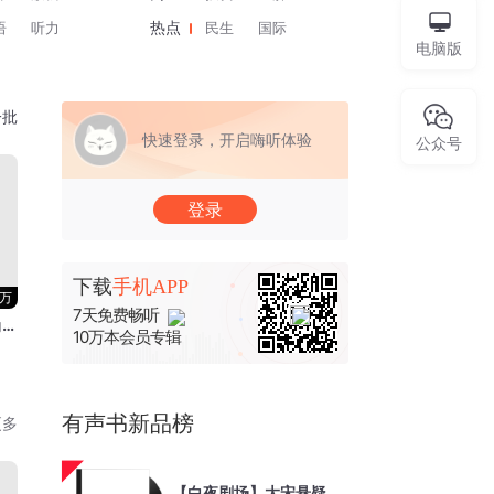
语
听力
民生
国际
热点
电脑版
一批
快速登录，开启嗨听体验
公众号
登录
下载
手机APP
3万
7天免费畅听
思维禁书：心念的力量不可思议 |思维格局成功秘诀
10万本会员专辑
有声书新品榜
更多
【白夜剧场】大宋悬疑录貔貅刑｜周健旁白、宝木中阳领衔｜北宋历史悬疑｜权谋博弈｜《清明上河图密码》《宋慈洗冤笔记》｜悬疑探案｜历史｜反转