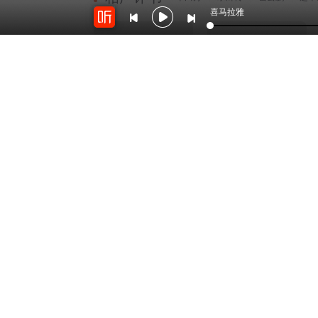
喜马拉雅
474.2万
1010.8万
德云社全球巡演洛杉矶站2017
德云社甲午年封箱庆典2015
德云社郭德纲相声VIP
德云社郭德纲相声VIP
2352.9万
1770.6万
张金山评书《朱元璋传奇》
德云社丙申年封箱庆典 2017
张金山书场
德云社郭德纲相声VIP