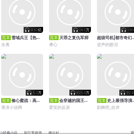
4.62亿
14.5万
1.8
超级司机|都市奇幻重磅
雪域兵王【热血军文】
灭罪之复仇军师
全勇
摩心
逆声的眼泪
5.2万
625.8万
92.
偷心蜜战：高冷男神有点污
会穿越的国王｜电影穿越双播精品
史上最强导演｜精品多人剧
逐浪小说网
爱笑的反派
剧舞吧_佐岸
山经典小品
刘兰芳评书
德云社