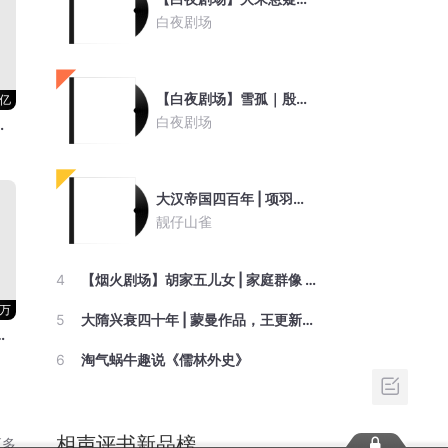
白夜剧场
【白夜剧场】雪孤｜殷超旁白｜东北年代群像悬疑｜社会派推理悬疑｜豆瓣阅读长篇拉力赛重磅推荐｜温暖的桥同款｜25年悬案｜东北工业黑土下的罪恶与救赎
5亿
白夜剧场
神作|经典好书
大汉帝国四百年 | 项羽刘邦韩信萧何 | 文景之治汉武帝光武中兴 | 楚汉争霸七国之乱黄巾起义官渡赤壁 |
靓仔山雀
4
【烟火剧场】胡家五儿女 | 家庭群像 | 市井生活 | 老张家的七个女儿/小巷人家/乔家的儿女/六姊妹等同款 | 暖阳小屋等演播
4万
5
大隋兴衰四十年 | 蒙曼作品，王更新播讲 | 颠覆性解读被毁誉争议千年的大隋王朝 | 写尽令人窒息的 38 年兴亡权斗史
6
淘气蜗牛趣说《儒林外史》
相声评书新品榜
更多