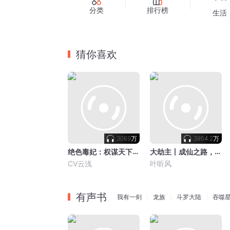
分类
排行榜
生活
猜你喜欢
3069万
3954.2万
绝色毒妃：权谋天下丨古言重生精品多人有声剧（vip免费）
大劫主丨成仙之路，问心之作丨叶听风&全小全&夏柳君领衔多人有声剧
CV云浅
叶听风
有声书
我有一剑
龙族
斗罗大陆
吞噬