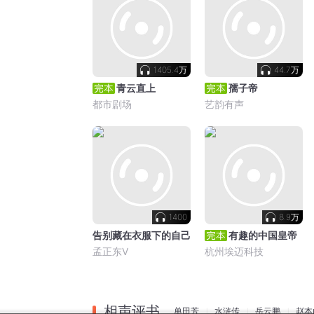
1405.4万
44.7万
青云直上
孺子帝
都市剧场
艺韵有声
1400
8.9万
告别藏在衣服下的自己
有趣的中国皇帝
孟正东V
杭州埃迈科技
相声评书
单田芳
水浒传
岳云鹏
赵本