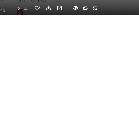
x
1.0
:00
包公奇案 |李长虹文化评书明代公案小说｜铁面无私包拯包青天
华音评书剧场
淘气蜗牛趣说《儒林外史》
5万
淘气蜗牛
P
宋朝那些事儿｜李庆丰评书｜陈桥兵变到杯酒释兵权，从仁宗盛治到靖康之变，从王安石变法到岳飞精忠报国｜精彩三百年大宋
华音李庆丰
4
九十年代西城江湖风云
7万
5
德云亲传·爱徒成长录
6
东北笑匠：张鹤伦相声合集