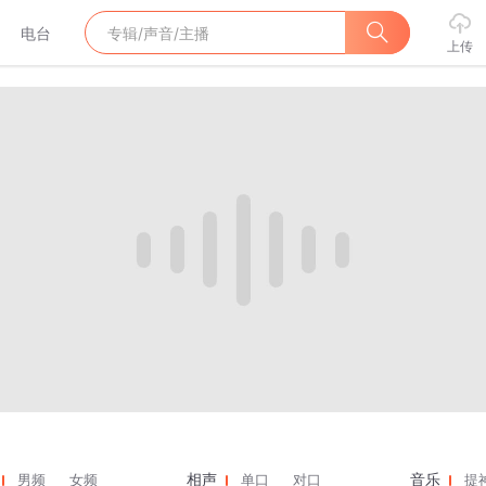
电台
上传
男频
女频
单口
对口
提
相声
音乐