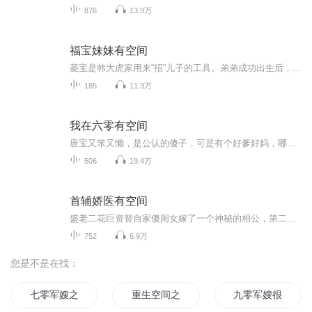
876
13.9万
福宝妹妹有空间
菱宝是韩大虎家用来“招”儿子的工具。弟弟成功出生后，韩家不打算养女儿，就把菱宝扔了。大雪山头，菱宝呆了一夜。小小的菱宝被冻死了，死前她做了个梦，梦见自己根本不是韩大虎的女儿。原来，自己有三个帅气的哥哥和一对恩爱的父母。可不知为何，母亲和...
185
11.3万
我在六零有空间
唐宝又笨又懒，是公认的傻子，可是有个好爹好妈，哪怕是在缺衣少食的六零年代也被养的白白胖胖的。 本想着嫁人后继续过懒散的小日子，却发现嫁人后还要上学，和自己预想的悠闲日子一点也不一样。 在线急等：能不能离婚继续回家做米虫？
506
19.4万
首辅娇医有空间
盛老二花巨资替自家傻闺女嫁了一个神秘的相公，第二天神秘相公便消失得无影无踪。盛兮所面对的是一幢阴森恐怖的废弃建筑，相公的身份和动机都莫测高深，而家中的稀粥已被吃光，妹妹却被卖到何方？一切都笼罩在谜雾之中。为了生存，盛兮不得不卷入陌生的世...
752
6.9万
您是不是在找：
七零军嫂之重生又见重生
重生空间之我是军嫂
九零军嫂很凶萌