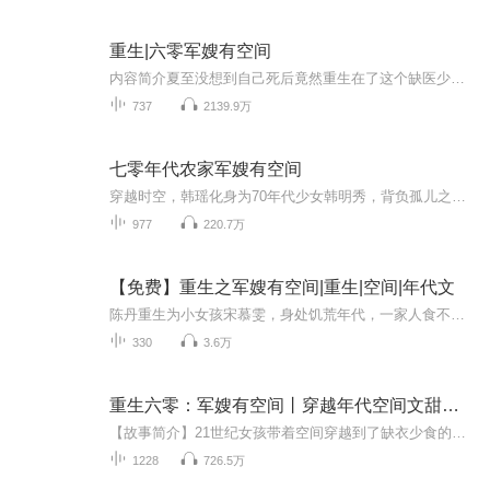
重生|六零军嫂有空间
内容简介夏至没想到自己死后竟然重生在了这个缺医少药，勒紧裤腰带也吃不饱的年代，幸好有随身空间......夏至嫁给了一直喜欢她的兵哥哥，婚后，兵哥哥把夏至宠上了天，本以为自此过上了幸福美满的日子；...
737
2139.9万
七零年代农家军嫂有空间
穿越时空，韩瑶化身为70年代少女韩明秀，背负孤儿之名，面对奶奶的无情算计与逼婚阴霾。但她不甘命运摆布，誓要逆天改命！怀揣神秘保鲜空间，韩瑶在田野间开辟逆袭之路，将滞销品变为致富金钥匙。智斗心机，拒绝宿命，她以娇小身躯对抗世俗偏见，誓要讨回...
977
220.7万
【免费】重生之军嫂有空间|重生|空间|年代文
陈丹重生为小女孩宋慕雯，身处饥荒年代，一家人食不果腹。宋慕雯发现自己带着空间穿越而来，空间里物资丰富。她在享受空间美食的同时，思考如何拿出物资帮助家人，期间还经历了诸多与食物相关的事情，生活充满挑战与希望。
330
3.6万
重生六零：军嫂有空间丨穿越年代空间文甜宠爽文
【故事简介】21世纪女孩带着空间穿越到了缺衣少食的六十年代，遇到真命天子【主播阵容】清欢、夜阑、书泽、虂崽儿、夜紫、扣子、贰小呼、沧聆、秋色如鑫、布小瓜、安逸沐风、晓风、小雯儿、CV子陵、柒咯、星火、虞向野、张战讲故事、甘乐菌、旧话、荼蘼花...
1228
726.5万