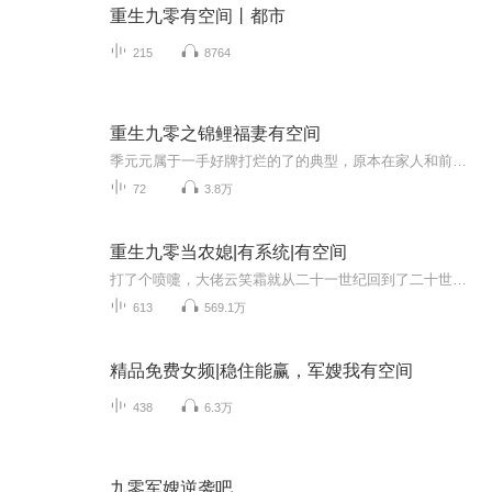
重生九零有空间丨都市
215
8764
重生九零之锦鲤福妻有空间
季元元属于一手好牌打烂的了的典型，原本在家人和前夫的庇护下，可以养尊处优的过完这一生。结果为了赵天华这个渣男，不仅害的母亲死不瞑目，大哥客死异乡，二哥被车撞身首异处。就连她自己，也在乡下的那间破房子里面，难产而死，生下的孩子，被赵天华亲...
72
3.8万
重生九零当农媳|有系统|有空间
打了个喷嚏，大佬云笑霜就从二十一世纪回到了二十世纪九十年代，成了湛家的长媳，这是一个让云哥很蛋疼的身份。 自此之后不仅有了丈夫有了公公婆婆，还附赠了一串小姑子小叔子。 看着那从高到矮的一群萝卜头，云大佬表示不怂，不就是没吃的吗？咱有抽奖系...
613
569.1万
精品免费女频|稳住能赢，军嫂我有空间
438
6.3万
九零军嫂逆袭吧