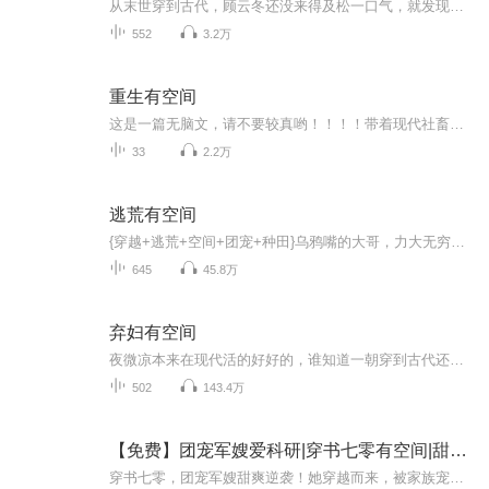
从末世穿到古代，顾云冬还没来得及松一口气，就发现自己正处于逃荒的路上。 而他们一家子，正被祖父母从逃荒的家族队伍中赶了出去，其他人全在冷眼旁观。 爹失踪，娘痴傻，小萝卜头弟妹瘦骨嶙峋脑袋硕大，奄奄一息的顾云冬只觉得牙疼。 没办法，...
552
3.2万
重生有空间
这是一篇无脑文，请不要较真哟！！！！带着现代社畜的生存智慧与空间金手指，林静栖先立字据分家，斩断极品亲缘；再躲进深山，以空间为粮仓，昼伏夜出囤粮蓄资。她严守低调，先靠速生粮在黑市暗地换票换钱，步步为营......
33
2.2万
逃荒有空间
{穿越+逃荒+空间+团宠+种田}乌鸦嘴的大哥，力大无穷的二姐，吃货一枚的小弟，...
645
45.8万
弃妇有空间
夜微凉本来在现代活的好好的，谁知道一朝穿到古代还做了一个弃妇是弃妇不打紧，她有空间有就、智慧可以活的很好谁知道她刚刚逃离苦海，那个杀千刀的男人又不要脸的凑上来你说这叫什么事
502
143.4万
【免费】团宠军嫂爱科研|穿书七零有空间|甜宠爽文
穿书七零，团宠军嫂甜爽逆袭！她穿越而来，被家族宠溺，却被旁人嘲笑娇生惯养，但没有人知道，她正悄悄地囤积着足以改变一切的物资。在七零年代的艰苦岁月里，她意外拥有了改变命运的神奇空间。她用医术拯救了无数生命，用智慧为家人撑起一片天。而她的身...