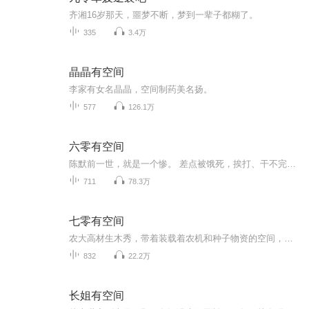
齐湘16岁那天，噩梦不断，梦到一辈子都糊了。
335
3.4万
晶晶有空间
李家有女名晶晶，空间制药美名扬。
577
126.1万
六零有空间
陈默前一世，就是一个惨。 差点被饿死，挨打、干不完的活，相依为命的哥哥陈永峰惨死，被逼嫁给后妈与其前夫的儿子，变态丈夫为了抢夺空间连个全尸都没给她留下。 这一世，她携超强空间，重生成萌娃归来。自然灾害缺粮食？不怕，有超级空间！有人欺负自己...
711
78.3万
七零有空间
农大高材生木秀，带着装载着农机和种子物资的空间，重生到了七十年代末缺吃少穿的农村。 这是一个什么奇葩家庭？ 费尽心思分了家，望着自家被分到的半亩贫田，爹娘欲哭无泪，木小树心中哈哈大笑，这就想难到她？ 前世渣夫来示好，呵呵，上一世的...
832
22.2万
长姐有空间