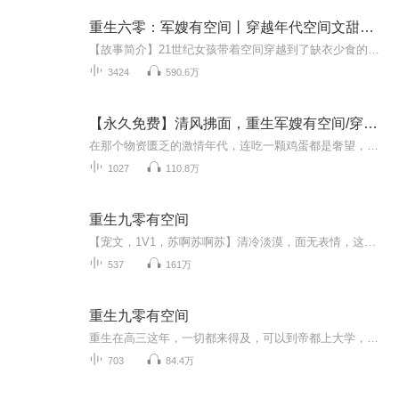
重生六零：军嫂有空间丨穿越年代空间文甜宠爽文
【故事简介】21世纪女孩带着空间穿越到了缺衣少食的六十年代，遇到真命天子【主播阵容】清欢、夜阑、书泽、虂崽儿、夜紫、扣子、贰小呼、沧聆、秋色如鑫、布小瓜、安逸沐风、晓风、小雯儿、CV子陵、柒咯、星火、虞向野、张战讲故事、甘乐菌、旧话、荼蘼花...
3424
590.6万
【永久免费】清风拂面，重生军嫂有空间/穿越/年代
在那个物资匮乏的激情年代，连吃一颗鸡蛋都是奢望，女主穿越过来直接石化，穿那个时代不好，偏偏是个吃不饱穿不暖，啥啥都凭票的年代，凭借自己的双商在线以及物资空间，在这里看女主如何安身立命，通过机智才华成为军嫂，自己的幸福生活要牢牢掌握在自己...
1027
110.8万
重生九零有空间
【宠文，1V1，苏啊苏啊苏】清冷淡漠，面无表情，这是苏瑾。矜贵自傲，帝王风范，这是帝无殇。前世，苏瑾太懦弱，受奸人蒙骗，好闺蜜和男朋友的双重背叛，让她受尽无穷折磨，最终连心脏也失去了，孤零零的死在手术台上！今生，人不犯我我不犯人，人若犯我我...
537
161万
重生九零有空间
重生在高三这年，一切都来得及，可以到帝都上大学，因为，那里有他，重生人士不能不发大财，也必须发大财，因为，那是他说的，如果早知道……有钱难买早知道，一切从头来，时间节点刚刚好，申秋感激不尽……前世的路，曲折拐弯一寸不少，一步步走下来后，...
703
84.4万