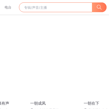
电台
禛有声
一朝成凤
一朝在下