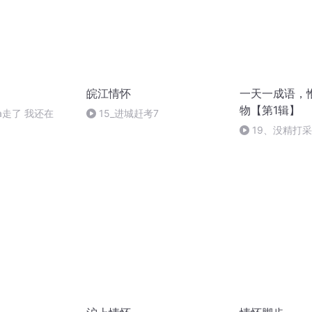
皖江情怀
一天一成语，
物【第1辑】
a走了 我还在
15_进城赶考7
19、没精打采