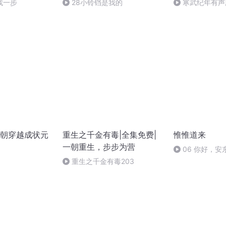
找一步
28小铃铛是我的
寒武纪年有声
朝在下》番外二
朝穿越成状元
重生之千金有毒|全集免费|
惟惟道来
一朝重生，步步为营
06 你好，
记
重生之千金有毒203