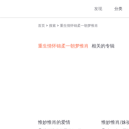
发现
分类
>
>
首页
搜索
重生情怀锦柔一朝梦惟肖
重生情怀锦柔一朝梦惟肖
相关的专辑
惟妙惟肖的爱情
惟妙惟肖/姝