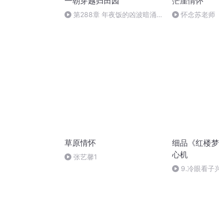
一朝穿越归田园
茫崖情怀
第288章 年夜饭的凶波暗涌
怀念苏老师
（1）
草原情怀
细品《红楼梦
心机
张艺馨1
9.冷眼看子
翘楚！