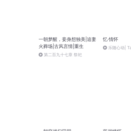
一朝梦醒，妾身想独美|追妻
忆·情怀
火葬场|古风言情|重生
乐随心动| T
第二百九十七章 祭祀