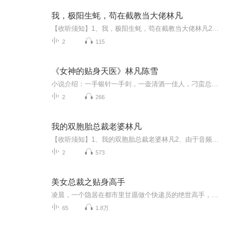
我，极阳生蚝，苟在截教当大佬林凡
【收听须知】1、我，极阳生蚝，苟在截教当大佬林凡2、由于音频节目更新的比较慢，如想快速阅读小说文字版的全部章节，请在微信中搜索公/众/号【毛毛虫文学】，关注后，并在公/众/号中回复：【1244】，便可快速阅读小说文字版全集。（注意：需要在公/众/号...
2
115
《女神的贴身天医》林凡陈雪
小说介绍：一手银针一手剑，一壶清酒一佳人，刁蛮总裁，美女校花，为何为他苦苦相争？只因他是..... 【收听须知】1、《女神的贴身天医》林凡陈雪2、由于音频节目更新的比较慢，如想快速阅读小说文字版的全部章节，请在微信中搜索公/众/号【黑葡萄文学】，...
2
266
我的双胞胎总裁老婆林凡
【收听须知】1、我的双胞胎总裁老婆林凡2、由于音频节目更新的比较慢，如想快速阅读小说文字版的全部章节，请在微信中搜索公/众/号【毛毛虫文学】，关注后，并在公/众/号中回复：【659】，便可快速阅读小说文字版全集。（注意：需要在公/众/号中回复才有效...
2
573
美女总裁之贴身高手
凌晨，一个隐居在都市里甘愿做个快递员的绝世高手，因为一次工作关系，他走进了南荣婉清这个被誉为东海一支花的绝色美女总裁的世界。从此，他的人生开始多姿多彩！邻家小妹，总裁千金，美女大小姐，漂亮女警花，纷至沓来。风流而不下流，且看他如何纵横花都。......
65
1.8万