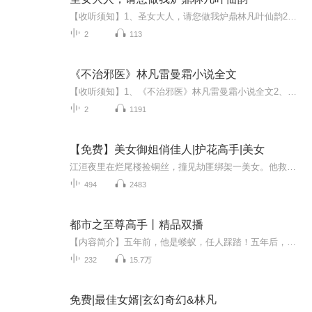
【收听须知】1、圣女大人，请您做我炉鼎林凡叶仙韵2、由于音频节目更新的比较慢，如想快速阅读小说文字版的全部章节，请在微信中搜索公/众/号【毛毛虫文学】，关注后，并在公/众/号中回复：【1105】，便可快速阅读小说文字版全集。（注意：需要在公/众/号...
2
113
《不治邪医》林凡雷曼霜小说全文
【收听须知】1、《不治邪医》林凡雷曼霜小说全文2、由于音频节目更新的比较慢，如想快速阅读小说文字版的全部章节，请在微信中搜索公/众/号【毛毛虫文学】，关注后，并在公/众/号中回复：【1130】，便可快速阅读小说文字版全集。（注意：需要在公/众/号中...
2
1191
【免费】美女御姐俏佳人|护花高手|美女
江洹夜里在烂尾楼捡铜丝，撞见劫匪绑架一美女。他救下美女，却被女警秦蓠误会是劫匪同伙。秦蓠武力逼问，江洹无奈应对，一场误会引发的冲突就此展开，真相究竟如何？
494
2483
都市之至尊高手丨精品双播
【内容简介】五年前，他是蝼蚁，任人踩踏！五年后，他王者归来，只手遮天！ 【作者/主播】作者：伍包子 主播：天方烨談【购买须知】1、本作品为付费有声书，前23集为免费试听，购买成功后，即可收听，可下载重复收听。2、版权归原作者所有，严禁翻录成任...
232
15.7万
免费|最佳女婿|玄幻奇幻&林凡