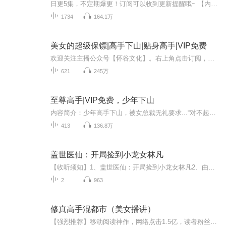
日更5集，不定期爆更！订阅可以收到更新提醒哦~ 【内容简介】 在繁华都市的一隅，穷小子林凡背负着入赘的标签，生活在妻子杨雪的豪门阴影下，遭受无尽的冷眼与嘲讽。一次偶然，林凡的命运迎来了惊天逆转——他接获家族密令，解锁了尘封的至尊黑卡，一夜之...
1734
164.1万
美女的超级保镖|高手下山|贴身高手|VIP免费
欢迎关注主播公众号【怀谷文化】。右上角点击订阅，更新抢先听，关注主播，更多惊喜等你解锁！【内容简介】妖孽保镖进都市，面对风情万种的豪门大小姐，他说我不下地狱，谁下地狱，这个妖精我收了！面对咄咄逼人的强敌，他用他的热血铁拳，将对手统统踩在...
621
245万
至尊高手|VIP免费，少年下山
内容简介：少年高手下山，被女总裁无礼要求...“对不起，我不是正人君子，你可不要跟我玩火！”作者：子归清泷：黑岩网签约作者，其作品有《土豪的修真》、《王牌至尊》等。主播：萧言，网络配音经验两年半，声控也是声音的掌控者，声线：萝莉、少女、少御...
413
136.8万
盖世医仙：开局捡到小龙女林凡
【收听须知】1、盖世医仙：开局捡到小龙女林凡2、由于音频节目更新的比较慢，如想快速阅读小说文字版的全部章节，请在微信中搜索公/众/号【黑葡萄文学】，关注后，并在公/众/号中回复：【252】，便可快速阅读小说文字版全集。（注意：需要在公/众/号中回复...
2
963
修真高手混都市（美女播讲）
【强烈推荐】移动阅读神作，网络点击1.5亿，读者粉丝超200万。【作品简介】祖传铜钱在手，美女财富我有。贫寒小子周狼偶获《香修宝典》，修得异术，人生发生翻天覆地的变化，从此得到各色美女的投怀送抱，醒掌天下权，醉卧美人膝，纵横都市、修真界。【作...