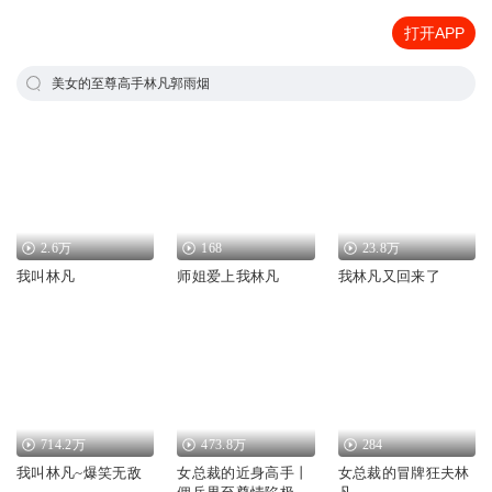
打开APP
美女的至尊高手林凡郭雨烟
2.6万
168
23.8万
我叫林凡
师姐爱上我林凡
我林凡又回来了
714.2万
473.8万
284
我叫林凡~爆笑无敌
女总裁的近身高手丨
女总裁的冒牌狂夫林