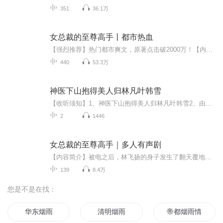
351
36.1万
女总裁的至尊高手丨都市热血
【强烈推荐】热门都市爽文，原著点击破2000万！【内容简介】做人难，做个低调的男人更难。 暴力校花瞥了他一眼：你说，我是你老婆？ 刁蛮的豪门千金居高临下：混蛋，你敢不娶我？ 美艳的老板娘勾勾手指：犊子，过来。 梁天成泪流满面。【主播简介】男播：柏松听风，擅长都市、玄幻、商战等一系列的播讲，声音灵活多变 。女播：泠酒，网络cv，有两年的配音经验，从事过广播剧、视频、有声漫、有声书等配音工作。...
440
53.3万
神医下山抱得美人归林凡叶韩雪
【收听须知】1、神医下山抱得美人归林凡叶韩雪2、由于音频节目更新的比较慢，如想快速阅读小说文字版的全部章节，请在微信中搜索公/众/号【黑葡萄文学】，关注后，并在公/众/号中回复：【564】，便可快速阅读小说文字版全集。（注意：需要在公/众/号中回复...
2
1446
女总裁的至尊高手｜多人有声剧
【内容简介】被电之后，林飞扬的身子发生了翻天覆地的变化，高手？天才？只要敢在我林飞扬的面前装逼，我通通让你们遭雷劈。【作者/主播】作者：一双拖鞋走天涯主播：米拉ML【购买须知】1、本作品为付费有声书，前14集为免费试听，购买成功后，即可收听，...
139
8.4万
您是不是在找：
华东烟雨
清明烟雨
帝都烟雨情