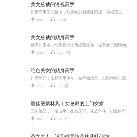
美女总裁的透视高手
超级高手回归都市，与美女总裁暧昧同居，艳福无边！唐落本来只想征服总裁姐姐，结果一不小心，连校花小姨子也给征服了，动不动就让他按摩丰胸，这可如何是好？还有性感女明星，霸道女警察，精纯小护士，美女太多，唐落很忙，懂医术，会透视，看他如何横行...
554
12.7万
美女总裁的贴身高手
世界的王者，情场受挫之后返回家乡，被美女总裁聘为临时男友。无论商场还是战场，高飞，永远是胜利者，永远用双手，书写着属于自己的传奇！【作者/主播简介】作者：风中的阳光，著名网络都市作家，略带一些宅男性格，却又不缺诙谐幽默。文学创作不像是一般...
2024
2372.7万
绝色美女的贴身高手
作品简介：山野高手少年，被师姐追杀，来到大都市豪门。从不名一文的穷小子，到各大势力争相收买的大人物。作者：沉睡不醒来主播：向海购买须知：1、本作品为付费有声书，前【55】集为免费试听。2、版权归趣阅有声所有，严禁翻录成任何形式，严禁在任何第三方平台传播，违者将追究其法律责任。3、在购买过程中，如果您有任何问题，可以按以下方法咨询在线客服：（1）喜马拉雅APP【账号】-【帮助与反馈】”中咨询在线客服（2）关注【喜马拉雅付费精品】公众号，通过下方菜单栏...
711
130.3万
最佳医婿林凡｜女总裁的上门女婿
五年隐忍，一招出手，扬名天下。家族争斗、门派纷争，医术、蛊术、权谋、智斗。免费播讲，订阅关注走一波吧。
989
1.15亿
圣女大人，请您做我炉鼎林凡叶仙韵