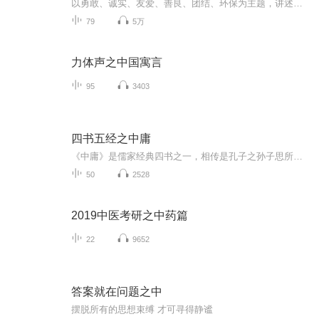
以勇敢、诚实、友爱、善良、团结、环保为主题，讲述在中国东海有一个神秘的小岛，被称为愿望岛。小朋友们将自己的愿望写在信件上寄往岛上，就会有三只松鼠来帮助你实现愿望。三只松鼠的每个成员都拥有自己独特的能力，他们会运用自己特有的能力合作解决问...
79
5万
力体声之中国寓言
95
3403
四书五经之中庸
《中庸》是儒家经典四书之一，相传是孔子之孙子思所著，反映了孔子思想的系统性和完整性，其意义和影响不亚于《论语》。中庸思想是指天地万物运行的内在规律，是一种君子修养的至高境界。其中“执两用中、不偏不倚、适可而止、过犹不及”等思想要义使中国...
50
2528
2019中医考研之中药篇
22
9652
答案就在问题之中
摆脱所有的思想束缚 才可寻得静谧