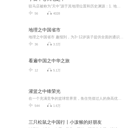
驻马店被称为“天中”源于其地理位置和历史渊源：1. 地理中心概念：古代中国有“天地之中”的宇宙观，认为洛阳、嵩山一带是天下中心。驻马店位于河南省中南部，靠近历史上认定的“中原”核心区域，尤其是其下辖的汝南县（古称汝宁）有天中山、周公测景台等...
56
4028
地理之中国省市
地理之中国省市 趣报到，为3~12岁孩子提供全面的通识系列知识！ 让孩子广泛接触通识知识，掌握更全面的天文，历史，地理，艺术，生活及科普知识。兴趣陪伴，快乐成长！
36
3.3万
看遍中国之中华之旅
12
5.1万
灌篮之中锋荣光
在一个充满竞争的篮球世界里，鱼住凭借过人的身高优势，踏上了一段追梦之旅。面对质疑和挑战，他不仅刻苦训练，还学会了如何在逆境中保持坚韧。一次意外的伤病，让他陷入绝境，但他却以惊人的毅力重返赛场。鱼住能否突破自我，赢得教练和家人的认可，最终...
544
1.6万
三只松鼠之中国行丨小泼猴的好朋友