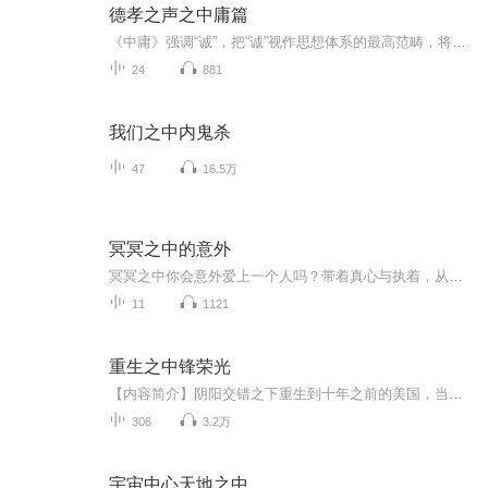
德孝之声之中庸篇
《中庸》强调“诚”，把“诚”视作思想体系的最高范畴，将对“诚”的追求作为“人道”的准则，同时提出了“博学之”、“审问之”、“慎思之”、“明辨之”、“笃行之”的学习过程与认知方法。更多故事，关注微信公众号：德孝之声。
24
881
我们之中内鬼杀
47
16.5万
冥冥之中的意外
冥冥之中你会意外爱上一个人吗？带着真心与执着，从未后悔过的那种
11
1121
重生之中锋荣光
【内容简介】阴阳交错之下重生到十年之前的美国，当生命重来为了心中曾经的理想奋斗，让重生前的遗憾不再继续！【作者/主播】作者：小艾神，网络小说作家。主播：凤箫声动有声故事【购买须知】1、本作品为付费有声书，前60集为免费试听，购买成功后，即可...
306
3.2万
宇宙中心天地之中