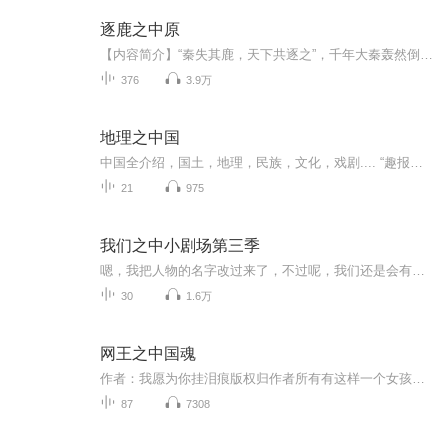
逐鹿之中原
【内容简介】“秦失其鹿，天下共逐之”，千年大秦轰然倒塌，群雄逐鹿中原，饮马长江，最终，乾国用手中的剑与马蹄，于战火狼烟中杀出了一片短暂的太平盛世，但是这盛世下，却隐藏着无数的鼠患与疮孔。“一身仙佛气，两袖青龙胆”的顾仙佛最终还是站在了大...
376
3.9万
地理之中国
中国全介绍，国土，地理，民族，文化，戏剧.... “趣报到”，为3~12岁孩子提供全面的通识系列知识！让孩子广泛接触通识知识，掌握更全面的天文，历史，地理，艺术，生活及科普知识。找到兴趣，快乐成长！...
21
975
我们之中小剧场第三季
嗯，我把人物的名字改过来了，不过呢，我们还是会有子鼠鼠的出现哦。还有，没听过的，听一下给专辑吧！
30
1.6万
网王之中国魂
作者：我愿为你挂泪痕版权归作者所有有这样一个女孩，她张扬却不肆意；她洒脱但不轻浮；她冷漠更重情意；她似梅有傲骨，却毫不沾染风尘；她如竹坚忍不屈，却从不任人欺压；她若兰悠然清远，却从不置身事外；她像菊冷霜孤傲，却从不拒人于千里之外。她，就...
87
7308