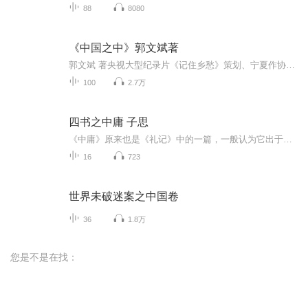
88
8080
《中国之中》郭文斌著
郭文斌 著央视大型纪录片《记住乡愁》策划、宁夏作协主席郭文斌推出新作《中国之中》。以乡土文化为底色，在这些民俗风物中寻找一个民族常绿的“童心”，找寻我们内心“本有的光明”。在当前多元化的社会背景下，继续寻找正面力量，因为我们相信颓败与沉沦...
100
2.7万
四书之中庸 子思
《中庸》原来也是《礼记》中的一篇，一般认为它出于孔子的孙子子思（前483－前402）之手。据《史记·孔子世家》记载，孔子的儿子名叫孔鲤，字伯鱼；伯鱼的儿子名叫孔伋，字子思。孔子去世后，儒家分为八派，子思是其中一派。荀子把子思和孟子看成是一派。...
16
723
世界未破迷案之中国卷
36
1.8万
您是不是在找：