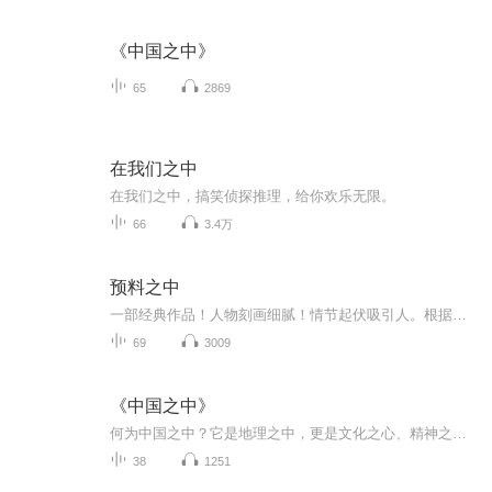
《中国之中》
65
2869
在我们之中
在我们之中，搞笑侦探推理，给你欢乐无限。
66
3.4万
预料之中
一部经典作品！人物刻画细腻！情节起伏吸引人。根据听众的喜好而精选，声音清晰，感染力强。感情色彩浓厚。。就是对我们的最大支持和厚爱。每天加班很辛苦，您就动动手指支持一下吧！一部经典作品！人物刻画细腻！情节起伏吸引人。根据听众的喜好而精选，声音清晰，感染力强。感情色彩浓厚。。就是对我们的最大支持和厚爱。每天加班很辛苦，您就动动手指支持一下吧！一部经典作品！人物刻画细腻！情节起伏吸引人。根据听众的喜好而精选，声音清晰，感染力强。感情色彩浓厚。。就是对我们的最大支持和厚爱。每天加班很...
69
3009
《中国之中》
何为中国之中？它是地理之中，更是文化之心、精神之根。让我们在文字里寻根，在传统中安心，读懂藏在烟火日常里的中华文化与生命智慧。此刻，让我们放慢脚步，静心阅读�。在字里行间，感受中华文化的温润与力量。跟随郭文斌老师的文字，探寻属于中国人的...
38
1251