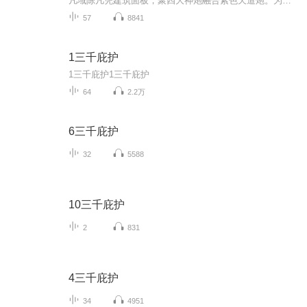
凡域陈凡凭建筑面板，聚四大神炮融合紫色天道炮。为扫灭诡族皇族，联合双天道启动永夜重启计划——自毁大陆、封印海域，将亿万诡潮逼入狭长陆地。诡族总攻遇绝境，陈凡下令天道炮齐射，一道光柱贯穿大陆，诡族王陨、族群内乱，凡域终获喘息，迈向二级大陆
57
8841
1三千庇护
1三千庇护1三千庇护
64
2.2万
6三千庇护
32
5588
10三千庇护
2
831
4三千庇护
34
4951