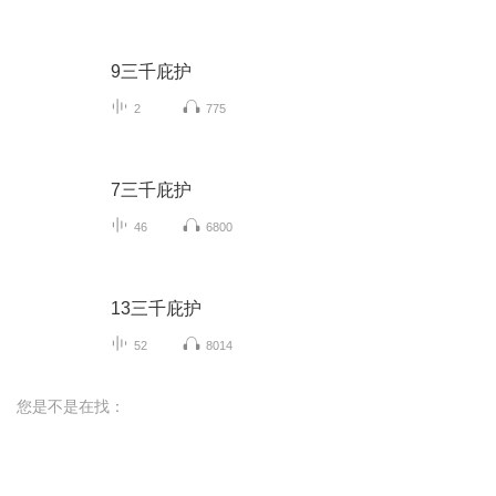
9三千庇护
2
775
7三千庇护
46
6800
13三千庇护
52
8014
您是不是在找：