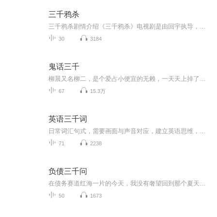
三千鸦杀
三千鸦杀剧情介绍《三千鸦杀》电视剧是由回宇执导，郑业成、赵露思、刘怡潼、王萌黎、蒋依依等主演的仙侠玄幻剧。该剧根据十四郎同名畅销小说改编，讲述了燕国的热血公主覃川为复国，改名字、练仙法，被傅九云守候千年更舍身成全的爱情故事。上古时期，大...
30
3184
鬼话三千
柳晨又名柳二，是个爱占小便宜的无赖，一天天上掉了个大馅饼，偶尔捡来的虎崽换了块无价之宝。从此好运厄运接踵而来。柳二：自从搬到了凤头山，为什么总是有些稀奇古怪、莫名其妙的事情缠身？虎崽不吃肉只吃菜？道士骗吃骗喝?坑蒙拐骗简直是个无赖！【作者...
67
15.3万
英语三千词
日常词汇句式，需要画面与声音对应，建立英语思维，零基础亲子共学，创造家庭语言环境，磨耳朵用
71
2238
负债三千问
在债务赛道红海一片的今天，我没有奢望回到那个夏天门庭若市的情况。但我希望我的文章充满我的味道，它因债而起，但又不全是债，形散而神不散。我喜欢用故事和经历去回答问题，这样每个人读完后得到的答案都是不一样的，而那才是大家在找寻的答案。继《负...
50
1673