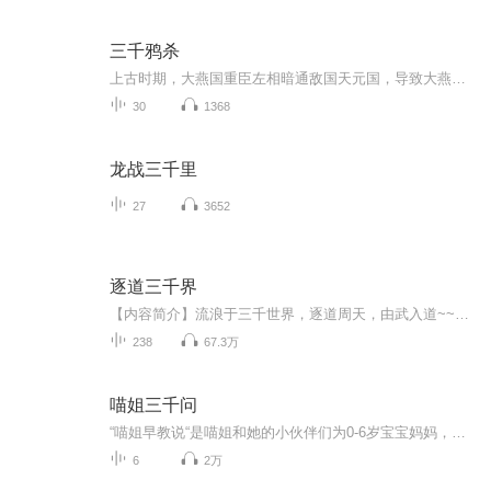
三千鸦杀
上古时期，大燕国重臣左相暗通敌国天元国，导致大燕国灭亡。傅九云救下了公主覃川。目睹了天下苍生被天元国奴役的痛苦，为解救天下百姓，覃川发誓找寻上古灵灯。覃川与傅九云相识相爱，携手找到灵灯，却获知傅九云真实身份是灵灯灯芯，灵灯开启傅九云会消...
30
1368
龙战三千里
27
3652
逐道三千界
【内容简介】流浪于三千世界，逐道周天，由武入道~~~穿梭于众多世界，是机缘？是巧合？【作者/主播简介】作者：赢静风，网络小说作家。代表作品有《逐道三千界》。主播：尘埃【购买须知】1、本作品为付费有声书，前77集为免费试听，购买成功后，即可收听，...
238
67.3万
喵姐三千问
“喵姐早教说“是喵姐和她的小伙伴们为0-6岁宝宝妈妈，准备的一个解决各种育儿难题的移动互联网平台。加入了“喵姐早教说”，你就等于把拥有29年教育经验的喵姐专家团队请到了你身边，做你的贴身教育顾问，给你最靠谱的育儿知识，最落地的育儿方法。育儿路上，让你少走弯路。 ———————— 扫码加入我们吧！ ...
6
2万