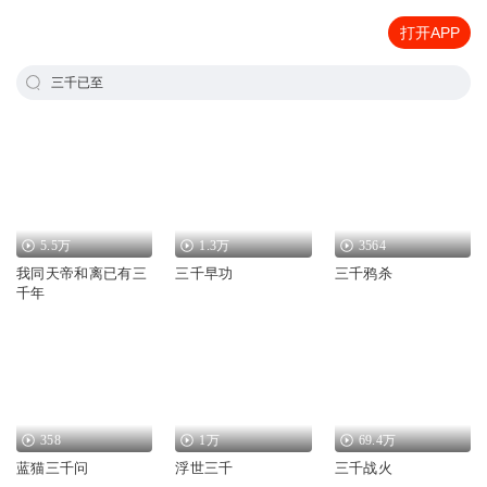
打开APP
三千已至
5.5万
1.3万
3564
我同天帝和离已有三
三千早功
三千鸦杀
千年
358
1万
69.4万
蓝猫三千问
浮世三千
三千战火