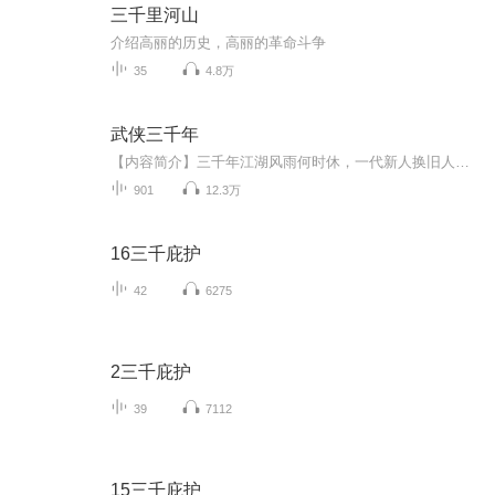
三千里河山
介绍高丽的历史，高丽的革命斗争
35
4.8万
武侠三千年
【内容简介】三千年江湖风雨何时休，一代新人换旧人。这里有民国的血雨腥风枪林弹雨和民族浴火重生的家国情怀； 这里有万国来朝，天佑大明的权利纷争，武林争雄和剑气纵横； 这里有东华门外唱名方为好男儿的逍遥仙。 这里有以天下为棋局风云变幻的道统之争...
901
12.3万
16三千庇护
42
6275
2三千庇护
39
7112
15三千庇护