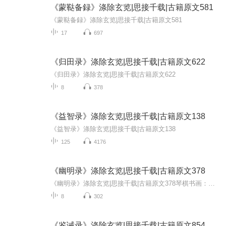
《蒙鞑备録》涤除玄览|思接千载|古籍原文581
《蒙鞑备録》涤除玄览|思接千载|古籍原文581
17
697
《归田录》涤除玄览|思接千载|古籍原文622
《归田录》涤除玄览|思接千载|古籍原文622
8
378
《益智录》涤除玄览|思接千载|古籍原文138
《益智录》涤除玄览|思接千载|古籍原文138
125
4176
《幽明录》涤除玄览|思接千载|古籍原文378
《幽明录》涤除玄览|思接千载|古籍原文378琴棋书画：《古琴老八张》《古琴CD精粹》《秦腔曲牌集》《常用书法字帖》《书法史小讲》诗酒花茶：《李白诗集导读》《千家诗》《唐人绝句选》(方言)《宋词三百首》(方言)《菜根谭》道：《阴符经》《素书》《老子》...
8
302
《鉴诫录》涤除玄览|思接千载|古籍原文854