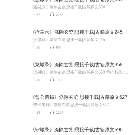
《鉴诫录》涤除玄览|思接千载|古籍原文854
67
2258
《拊掌录》涤除玄览|思接千载|古籍原文245
《拊掌录》涤除玄览|思接千载|古籍原文245
25
884
《龙城录》涤除玄览|思接千载|古籍原文358
《鬼神传》涤除玄览|思接千载|古籍原文358 琴棋书画：《古琴老八张》《古琴CD精粹》《秦腔曲牌集》《常用书法字帖》《书法史小讲》诗酒花茶：《李白诗集导读》《千家诗》《唐人绝句选》(方言)《宋词三百首》(方言)《菜根谭》道：《阴符经》《素书》《老子...
45
1492
《曾公遺錄》涤除玄览|思接千载|古籍原文627
《曾公遺錄》涤除玄览|思接千载|古籍原文627
29
1107
《守城录》涤除玄览|思接千载|古籍原文590