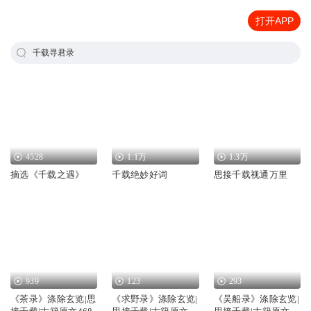
打开APP
千载寻君录
4528
1.1万
1.3万
摘选《千载之遇》
千载绝妙好词
思接千载视通万里
939
123
293
《茶录》涤除玄览|思
《求野录》涤除玄览|
《吴船录》涤除玄览|