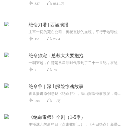
837
961.1万
绝命刀塔 | 西涵演播
主宰一切的死亡公司，奥秘玄妙的血统，平行于地球位面的遗迹大陆，一大群各怀鬼胎的玩家和名为“公会”的玩家群体……普通人的地球，玩家们的地球，夜魇和天辉的遗迹大陆，三重交叠的世界，三道不同的战场，一个刚从一款绝命游戏中归来、却又马上投身于另...
151
2504
绝命独宠：总裁大大要抱抱
一朝穿越，白楚楚从星际时代来到了二十一世纪，在这里她不在约束自己，肆无忌惮的随风而起，自由的浪起
7
786
绝命谷｜深山探险惊魂故事
青儿播讲原创悬疑《绝命谷》，深山探险怪事频发，每日更新，欢迎留言讨论！
294
1.2万
《绝命毒师》全剧（1-5季）
主播沫儿的新栏目（点击收听→）：《今日热点》新墨西哥州的高中化学老师沃尔特是拮据家庭的唯一经济来源。他大半生安分守己，兢兢业业，却在50岁生日之际突然得知自己罹患肺癌晚期的噩耗，原本便不甚顺意的人生顿时雪上加霜。为了保障怀孕的妻子斯凯勒和残疾的儿子小沃特能在自己死后衣食无忧，沃尔特决意铤而走险。他主动找到曾经的学生、而今的毒贩小混混杰西·平克曼谈合作，并运用娴熟高超的化学技术提炼出高纯度冰毒交给后者贩售。孰料事态的发展却在平克曼带回毒品供销商疯狂小八及其表弟后急转直下，...