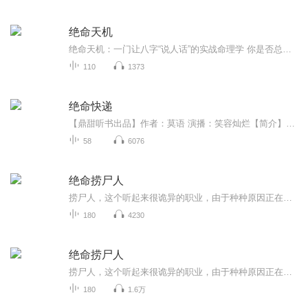
绝命天机
绝命天机：一门让八字“说人话”的实战命理学 你是否总困惑：人生关键抉择为何一念天差？缘分聚散、财富得失是否暗藏定数？其实，每个人的出生都自带专属“生命密码”——八字，它就像人生导航图，能预判机遇与挑战。 但传统命理要么深奥难懂，要么故弄玄...
110
1373
绝命快递
【鼎甜听书出品】作者：莫语 演播：笑容灿烂【简介】快递，这个词在二十一世纪里已经非常普遍了，我相信没有人会陌生，几乎每天都会遇到，但关于快递这个行业的背后的秘密心酸，你又了解多少了呢？
58
6076
绝命捞尸人
捞尸人，这个听起来很诡异的职业，由于种种原因正在消失； 尽管我不知道为什么要坚持，可能有未完成的使命；也可能有一具等待千年的尸体；甚至是一场我未曾想过的阴谋； …… 总之，该来的终究嗨是来了；无论为了那份逝去的荣耀，害死别的；
180
4230
绝命捞尸人
捞尸人，这个听起来很诡异的职业，由于种种原因正在消失； 尽管我不知道为什么要坚持，可能有未完成的使命；也可能有一具等待千年的尸体；甚至是一场我未曾想过的阴谋； …… 总之，该来的终究还是来了；无论为了那份逝去的荣耀，还是别的； 我要坚持下去...
180
1.6万