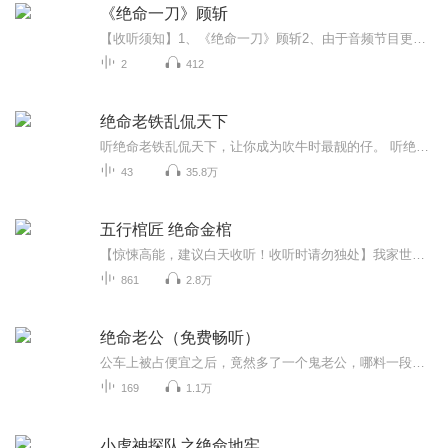
《绝命一刀》顾斩
【收听须知】1、《绝命一刀》顾斩2、由于音频节目更新的比较慢，如想快速阅读小说文字版的全部章节，请在微信中搜索公/众/号【毛毛虫文学】，关注后，并在公/众/号中回复：【411】，便可快速阅读小说文字版全集。（注意：需要在公/众/号中回复才有效哦）
2
412
绝命老铁乱侃天下
听绝命老铁乱侃天下，让你成为吹牛时最靓的仔。 听绝命老铁乱侃天下，让你成为吹牛时最靓的仔。 听绝命老铁乱侃天下，让你成为吹牛时最靓的仔。
43
35.8万
五行棺匠 绝命金棺
【惊悚高能，建议白天收听！收听时请勿独处】我家世代打棺！黄白黑红金，五棺定生死！规矩森严，绝不可乱！可我一时疏忽，错给横死之人打了金棺！阴阳界限，应声而破！棺木渗血！怨灵缠身！荒坟影子尾随，耳边全是索命低语！五棺生死秘辛，祖辈镇魂禁忌，...
861
2.8万
绝命老公（免费畅听）
公车上被占便宜之后，竟然多了一个鬼老公，哪料一段无法想象的爱情就此开始，前世今生，他和她究竟是谁？...
169
1.1万
小虎神探队之绝命地牢