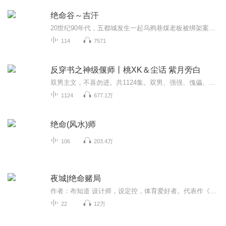
绝命谷～吉汗
20世纪90年代，五都城发生一起乌鸦巷煤老板被绑架案，一时全城流言四起，陷入恐慌状态。这个案子所产生的惊悸与恐惧辐射力，远超案件本身。最不可思议的，实施绑架的歹徒抓住了，幕后人却迟迟没有招供。 蝴蝶谷，一个被五都城人称为情人谷的山区景点，几对...
114
7571
反穿书之神级偃师丨桃XK＆尘话 紫月旁白
双男主文，不喜勿进。共1124集。双男、强强、傀儡、偃师、召唤师、仙侠、阴冥、彼岸花~【内容简介】严靳昶惨遭师尊师弟双双背叛，被逼至绝路，干脆拉着两人陪葬，却没想到竟还有重生的机会。在阴冥偶得一块残片，从中得知自己竟然是一本小说世界里的主角，...
1124
677.1万
绝命(风水)师
106
203.4万
夜城|绝命赌局
作者：布知道 设计师，设定控，体育爱好者。代表作《魇传说》《杀人阱》，喜欢悬念迭起的故事，并以此为目标创作。主播：大秋制作：南派书院一场有死无生的刺杀行动一场所有人都知道内鬼存在的绝命赌局一场为证清白的背水一战1932年的上海，势力混杂，局势...
22
12万