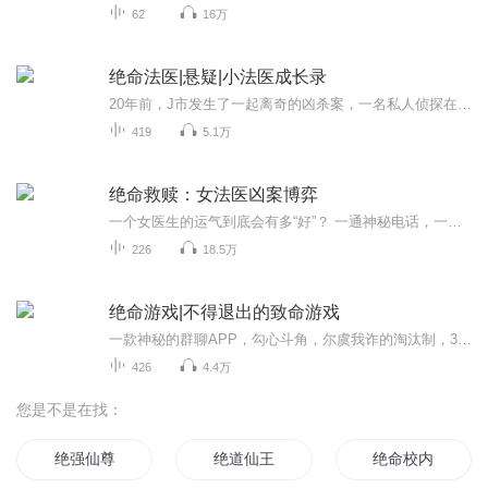
62
16万
绝命法医|悬疑|小法医成长录
20年前，J市发生了一起离奇的凶杀案，一名私人侦探在自己的家中惨遭杀害，被指认为是凶手的，是这名私人侦探的一名客户，现场没有留下任何凶器，被害者的尸体仍然存在很多疑点，这个案件因此成为了悬案。 本书由你的威威酱团队联袂演播，欢迎收听，新书上...
419
5.1万
绝命救赎：女法医凶案博弈
一个女医生的运气到底会有多“好”？ 一通神秘电话，一段尘封的记忆，一个早已经消失在记忆中的人。 “她的死是我造成的嘛？” 无数次救死扶伤，又无数次沉入心底的询问。 “李医生，您还是做好本职工作的好！” “苏警官，你也别忘了你的职责是查案...
226
18.5万
绝命游戏|不得退出的致命游戏
一款神秘的群聊APP，勾心斗角，尔虞我诈的淘汰制，32人参与的游戏。这是游戏，还是现实？到底谁是幕后群主？直到参与游戏的人一个个意外死去，李亦欢才明白：这真的不仅是游戏，原来，真的会死人的。没有中途退出，只有胜者生，败者死。绝命游戏，不认真，...
426
4.4万
您是不是在找：
绝强仙尊
绝道仙王
绝命校内