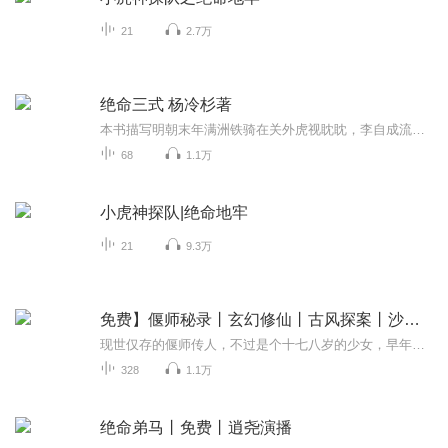
21
2.7万
绝命三式 杨冷杉著
本书描写明朝末年满洲铁骑在关外虎视眈眈，李自成流民起义军步步逼近紫禁城。崇祯皇帝在煤山上吊后，福王即位，拥立桂王的史可法黯然镇守扬州，在满洲铁骑的围攻之下以身殉国，其子史若茁流落江湖，故事由此展开，恩怨情仇、侠骨柔情、家国情怀、历经磨难...
68
1.1万
小虎神探队|绝命地牢
21
9.3万
免费】偃师秘录丨玄幻修仙丨古风探案丨沙雕丨真人多播
现世仅存的偃师传人，不过是个十七八岁的少女，早年被自己做出的木甲鸟啄瞎了眼睛，又亲身经历那桩血染府门的偃甲案。如今，有人将旧案中失控的偃甲残骸送到了她手中......
328
1.1万
绝命弟马丨免费丨逍尧演播