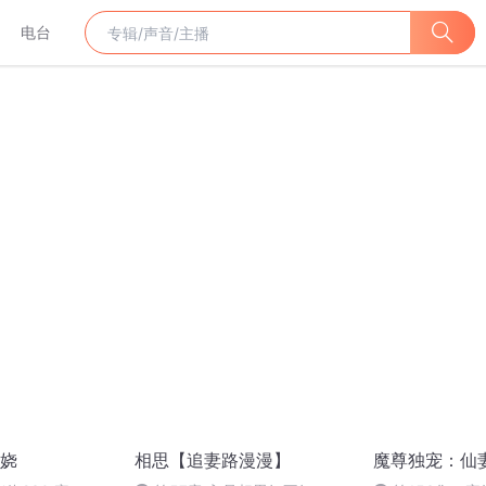
电台
娆
相思【追妻路漫漫】
魔尊独宠：仙