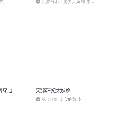
结）
驭夫有术：魔妻太妖娆 第
165集 朝朝暮暮（下）大结局
言穿越
宠溺狂妃太妖娆
第154集 忠实的奴仆