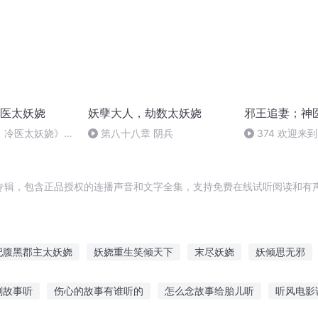
医太妖娆
妖孽大人，劫数太妖娆
邪王追妻；神
：冷医太妖娆》
第八十八章 阴兵
374 欢迎来
专辑，包含正品授权的连播声音和文字全集，支持免费在线试听阅读和有声
妃腹黑郡主太妖娆
妖娆重生笑倾天下
末尽妖娆
妖倾思无邪
娆仙路
邪王宠妃妖娆三小姐
穿越之公子妖娆
妖娆邪妃帝尊亲
剑故事听
伤心的故事有谁听的
怎么念故事给胎儿听
听风电影
帝强宠妖娆妃
邪王盛宠神医妖娆妃
邪王腻宠小白也妖娆
盛世