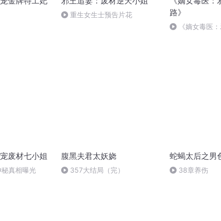
宠金牌特工妃
邪王追妻：废材逆天小姐
《嫡女毒医：
路》
重生女生士预告片花
《嫡女毒医：
(827)
宠废材七小姐
腹黑夫君太妖娆
蛇蝎太后之男
 神秘真相曝光
357大结局（完）
38章养伤