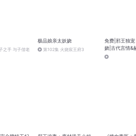
极品娘亲太妖娆
免费|邪王独
娆|古代言情&
执子之手 与子偕老
第102集 火烧宸王府3
连煜宸