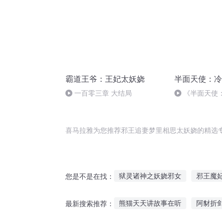
霸道王爷：王妃太妖娆
半面天使：冷
一百零三章 大结局
《半面天使
102集
喜马拉雅为您推荐邪王追妻梦里相思太妖娆的精选
狱灵诸神之妖娆邪女
邪王魔
您是不是在找：
倾世无双邪王追妻道路长
妖
熊猫天天讲故事在听
阿豺折
最新搜索推荐：
庶妃妖娆邪王的惹火宠妃
邪