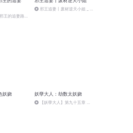
邪王的追妻
邪王追妻丨废材逆天小姐
邪王追妻丨废材逆天小姐 _ 第
356 集
邪王的追妻路》
色妖娆
妖孽大人：劫数太妖娆
【妖孽大人】第九十五章 落
幕（完）