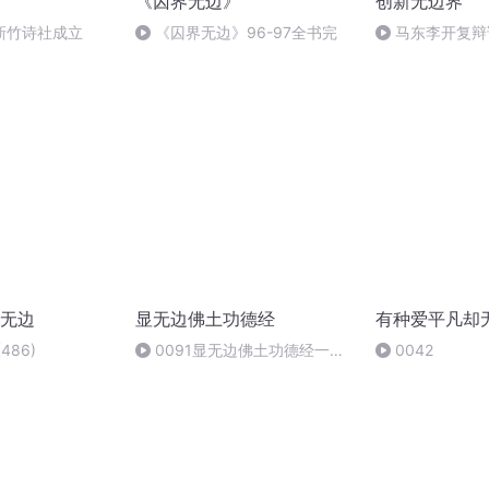
《囚界无边》
创新无边界
新竹诗社成立
《囚界无边》96-97全书完
马东李开复辩
是“谈恋爱”，当
则
无边
显无边佛土功德经
有种爱平凡却
486)
0091显无边佛土功德经一
0042
卷-001