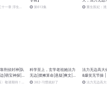
专辑】
天，法力无边
三十一章 浮生千
第613集
重生医妃：渣
灯明
边狂妃，复仇医妃
靠刑侦封神|队
科学至上，玄学老祖她法力
法力无边高大仙
边|萌宝神探|
无边|摆摊算命|悬疑|爽文|大
&爆笑无节操 | 
转
女主|无cp
| 多人有声剧
医〉敬请期待！
382-习惯就好了
法力无边高大仙
医》正在热播快去
劫尽（老宝玉新
锋》）