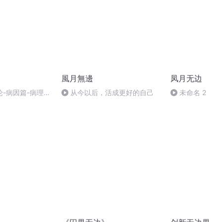
風月無邊
凤月无边
-病因篇-病理性
从今以后，活成更好的自己
未命名 2