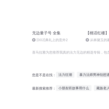
无边量子号 全集
【桃话红楼】
[002]典礼上的意外2
从林黛玉的
林两家
喜马拉雅为您推荐我真的法力无边的精选专辑，包
法力狂潮
暴力法师男神别想
您是不是在找：
超能力者与不正经的魔法师
小朋友听故事用什么
藏族老
最新搜索推荐：
魔力法则
暴力法神
内力
番茄畅听民间鬼故事在线听