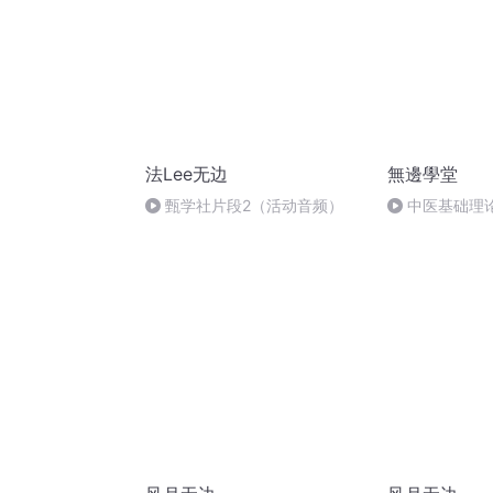
法Lee无边
無邊學堂
甄学社片段2（活动音频）
中医基础理论
因素