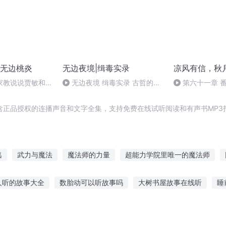
无边桃炎
无边夜境|缉毒实录
凉风有信，秋
家教说说贾敏和贾
无边夜境 缉毒实录 古哲的亡
第六十一章 
命之旅59（完）
龙太子的来世）
含正品授权的连播声音和文字全集，支持免费在线试听阅读和有声书MP3
逃
武力与魔法
魔法师的力量
超能力学院里唯一的魔法师
我转生成了超能力魔法少女
法力无边
咋们法爷有力量
魔力时
人听的故事大全
数胎动可以听故事吗
大树书屋故事在线听
睡
灵力与魔法
全力少年不全力
超能力者的修仙法则
幼儿听故事表扬的句子
让朋友花钱听故事好吗
听故事三岁儿童睡