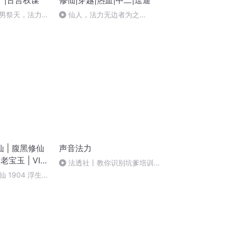
》|古言权谋
修仙|穿越|热血|中二|逗逼
男祭天，法力无
仙人，法力无边者为之
请上位1054
360（大结局，作者太监了）
 | 腹黑修仙
声音法力
老宝玉 | VIP
法透社丨教你识别坑爹培训机
构
 1904 浮生千
书《大道争