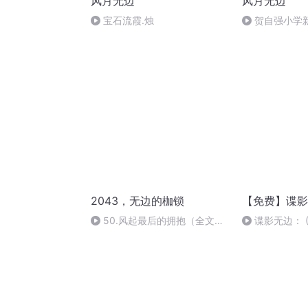
风月无边
风月无边
宝石流霞.烛
贺自强小学
2043，无边的枷锁
【免费】谍影
50.风起最后的拥抱（全文
谍影无边： (
完）