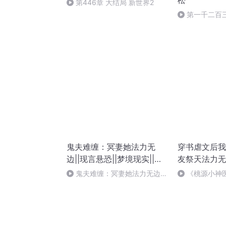
松
第446章 大结局 新世界2
第一千二百
劫尽，长日一
鬼夫难缠：冥妻她法力无
穿书虐文后我
边||现言悬恐||梦境现实||偷
友祭天法力无
来的幸福||
刑侦破案神反
鬼夫难缠：冥妻她法力无边
《桃源小神
171 最美好的结局（完）
《乡村桃运神
听！