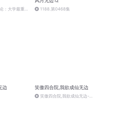
风月无边12
论：大学最重要
1188.第0468集
CEO不要囚于规
无边
笑傲四合院,我欲成仙无边
笑傲四合院,我欲成仙无边-第
132集