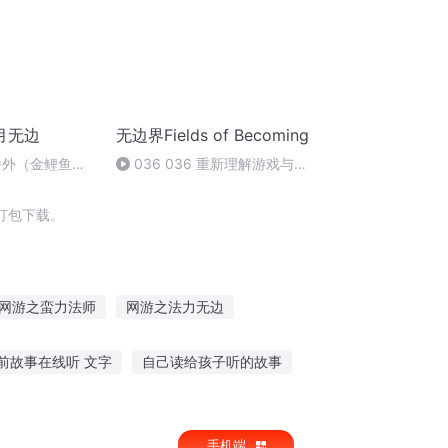
月无边
无边界Fields of Becoming
番外（金鲤鱼和
036 036 重新理解游戏与竞
争：真正的赢，不需要任何人输
打包下载。
网游之蛮力法师
网游之法力无边
代
异界暴力法师
法力传奇
力量法师
前故事在线听 文字
自己读给孩子听的故事
前故事
侧耳细听故事视频
手机端