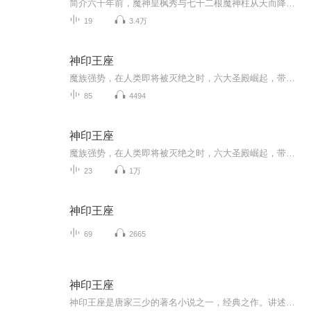
简介六千年前，魔神皇枫秀与七十二根魔神柱从天而降，所有生物沾染魔神柱散发的气息，立刻会变异成魔族生物，人类随之进入黑暗年代。随后，人类强者自行组织六大圣殿，阻挡魔族前进的脚步，逐渐形成人魔共存的局面。主角龙皓晨，为救母加入六大圣殿之一的...
19
3.4万
神印王座
魔族强势，在人类即将被灭绝之时，六大圣殿崛起，带领着人类守住最后的领土。一名少年，为救母加入骑士圣殿，奇迹、诡计，不断在他身上上演。在这人类六大圣殿与七十二柱魔神相互倾轧的世界，他能否登上象征着骑士最高荣耀的神印王座？
85
4494
神印王座
魔族强势，在人类即将被灭绝之时，六大圣殿崛起，带领着人类守住最后的领土。 一名少年，为救母加入骑士圣殿，奇迹、诡计，不断在他身上上演。在这人类六大圣殿与魔族七十二柱魔神相互倾轧的世界，他能否登上象征着骑士最高荣耀的神印王座？唐家三少经...
23
1万
神印王座
69
2665
神印王座
神印王座是唐家三少的著名小说之一，经典之作。讲述了在圣魔大陆圣殿联盟与魔族斗争的故事。主人公龙皓晨带领他的团队伙伴们一路成长，过关斩将，再现热血荣耀。