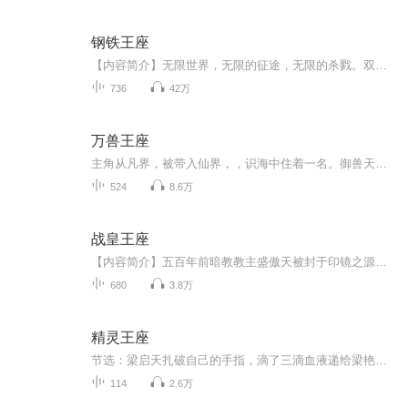
钢铁王座
【内容简介】无限世界，无限的征途，无限的杀戮。双目失明的白朔因为意外踏入无限空间之中，从此命悬一线，步步杀机。想要活下去，就必须用刀和剑证明自己的强大。从此游走在生死之间体会恐怖，在杀戮之中寻找生机。终有一天，他要在这个世界之中用铁和血...
736
42万
万兽王座
主角从凡界，被带入仙界，，识海中住着一名。御兽天尊的残念，一路教导他修行，开始了，他一路装叉的打脸的崛起之路。
524
8.6万
战皇王座
【内容简介】五百年前暗教教主盛傲天被封于印镜之源，天资平庸的陈傲轩成为了对方解封脱困的祭品，机缘巧合之下，他得到吞云神诀，硬斗庞大修真捕杀者组织——烈焰！逃入映月，赶赴四方城，脚踩不可一世的上官二少，吞云噬天，步步危机，且看陈傲轩如何一...
680
3.8万
精灵王座
节选：梁启天扎破自己的手指，滴了三滴血液递给梁艳。梁艳接过后转身对着前面那群双眼带着不屈之色的奴隶们微微一笑，嘴里也不知道吐出了一个什么字符，那些奴隶就像中了定身咒一样全部双眼痴呆地看着前方。“哟呵！”梁艳奇怪地叫了一声，整个身体突然变...
114
2.6万