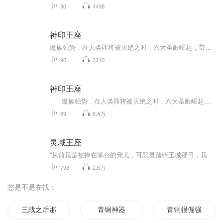
90
4498
神印王座
魔族强势，在人类即将被灭绝之时，六大圣殿崛起，带领着人类守住最后的领土。一名少年，为救母加入骑士圣殿，奇迹、诡计，不断在他身上上演。在这人类六大圣殿与魔族七十二柱魔神相互倾的世界，他能否登上象征着骑士最高荣耀的神印王座？
90
3210
神印王座
魔族强势，在人类即将被灭绝之时，六大圣殿崛起，带领着人类守住最后的领土。一名少年，为救母加入骑士圣殿，奇迹、诡计，不断在他身上上演。 在这人类六大圣殿与魔族七十二柱魔神相互倾轧的世界，他能否登上象征着骑士最高荣耀的神印王座? 每日更新2至3集
89
8.4万
灵域王座
“从前我是被捧在掌心的宠儿，可恶灵踏碎王城那日，我跪满手血才懂——”“这世间，只有刀才能守护，才能有太平！”灵域的王带你以血为刃，杀尽世间恶灵！
798
2.6万
您是不是在找：
三战之后那青铜剑上
青铜神器
青铜很倔强