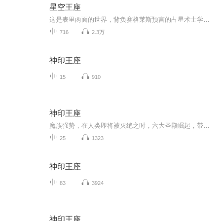
星空王座
这是表里两面的世界，背负赛格莱斯预言的占星术士学徒为寻找世界机器齿轮转动的轨迹艰难跋涉于乱世，怀揣终极梦想的革命者在量子计算机编织的无形之网里左冲右突，当两个人格渐渐靠近，埋藏于量子计算机创世纪核心深处的秘密逐渐被揭示，两个世界，将发生...
716
2.3万
神印王座
15
910
神印王座
魔族强势，在人类即将被灭绝之时，六大圣殿崛起，带领着人类守住最后的领土。一名少年，为救母加入骑士圣殿，奇迹、诡计，不断地在他身上上演。在这人类六大圣殿与魔族七十二柱神魔相互倾扎的世界，他能否登上象征着骑士最高荣耀的神印王座？
25
1323
神印王座
83
3924
神印王座