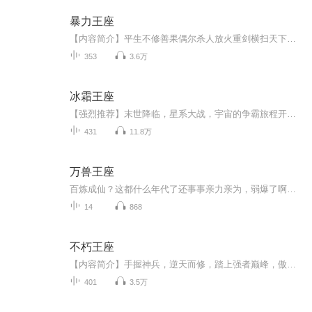
暴力王座
【内容简介】平生不修善果偶尔杀人放火重剑横扫天下暴力铸就王座【作者/主播】作者：未央教主，网络小说作家。主播：冬雪享听【购买须知】1、本作品为付费有声书，前70集为免费试听，购买成功后，即可收听，可下载重复收听。2、版权归原作者所有，严禁翻录...
353
3.6万
冰霜王座
【强烈推荐】末世降临，星系大战，宇宙的争霸旅程开启【内容简介】一次意外，让王建传承了一枚刀种，开启了他生命中一段不一样的旅程。 万年之后的世界，末世降临，星兽的攻击，宇宙的争霸，星系的战争。 平凡的世界，有美女相随，困境的时候，有奇遇相伴。 刀种可分裂子代刀种，每枚刀种可控制一个霜雪巨人，组成星系大阵。 星系的战争即将拉开，和我步入一个不一样的宇宙，体验超爽的星系战争。【作者主播简介】原著：孤城万仞主播：迷茫人读书 喜马拉雅FM人气主播，主要代表作：《雄霸蛮荒》、《药神》【购买须知】1.《冰霜王座》为付费有声书，单集0.2元，前100集免费试听，您也可以点击【立即购买】来购买已更新的全部集数；每天更新1集，敬请关注。2.本有声书为虚拟服务内容，订阅成功后概不退款，请您理解。3.严禁翻录成任何形式，严禁在任何第三方平台传播，违者将追究法律责任。4.如在充值购买环节遇到问题，可以通过页面左上方按钮，分享至微信内使用微信支付完成购买。5.在订阅或付费过程中，如有任何问题可在微信搜索公众号【bestxmly】或搜索【喜马拉雅付费精品】来随时咨询问题，也可以拨打客服电话：0514-82395811，客服小伙伴会为您贴心解答。
431
11.8万
万兽王座
百炼成仙？这都什么年代了还事事亲力亲为，弱爆了啊！本少爷只需要广收灵兽，就可以尽享本尊家中坐，修为凭空来的快意。待我神御万兽，纵横三界的时候，那些嘲笑过我的人，早已在遥远的时空中，零落成泥。可是最终沦为神以后，我开始怀念，人间的生活……
14
868
不朽王座
【内容简介】手握神兵，逆天而修，踏上强者巅峰，傲视天下群雄！废柴少年崛起于微末，所谓天才，其实也不过如此。执掌三千天书，衍生天地造化。我是杨泽，为求踏足巅峰，哪怕与天下为敌，又有何惧？【作者/主播简介】作者：白苗，网络小说作家，主要代表作...
401
3.5万