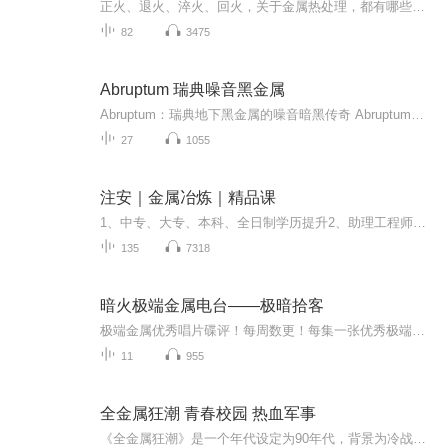
正火、退火、淬火、回火，关于金属热处理，都有哪些知识？
82
3475
Abruptum 瑞典噪音黑金属
Abruptum：瑞典地下黑金属的噪音暗黑传奇 Abruptum是1989年诞生的地下极端金属标杆，核心阵容由多乐器手It（Tony Särkkä）与后期加入的Evil（Morgan Steinmeyer Håkansson）构筑，曾签约Euronymous创办的传奇厂牌Deathlike Silence Productions，被其盛...
27
1055
注安｜金属冶炼｜精品课
1、中专、大专、本科、全日制学历提升2、助理工程师、工程师、副高、高级工程师代评审3、计算机软考、普通话、建协八大员、专业监理工程师4、论文发表、专利申请、软著代办等5、物业经理、计算机一级、二级、网教统考6、一建、二建、注安、监理、造价、咨...
135
7318
暗火极端金属电台——极暗拾客
极端金属优秀唱片碟评！每周数更！每集一张优秀极端金属作品！以26个英文字母为唱片选择顺序；每26集为一季！欢迎大家收听！
11
955
全金属狂潮 青春校园 热血军事
《全金属狂潮》是一个年代设定为90年代，背景为冷战的架空世界，铁幕将世界分为东方和西方，美国和苏联两个超级大国维持着庞大的军队。军事对峙促进了军事科技的飞速发展，被称为“ARM SLAVE”的人形机动兵器出现，东方和西方几乎同期掌握了这种技术。相良...