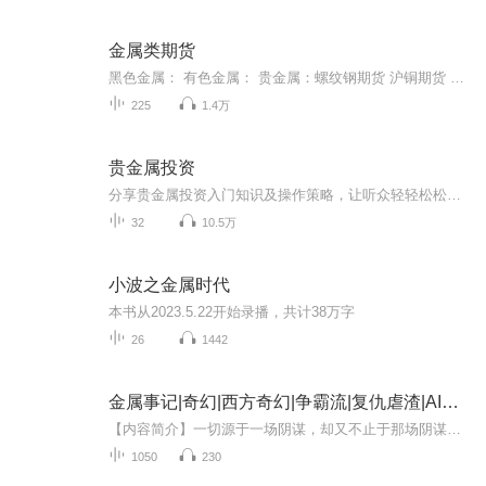
金属类期货
黑色金属： 有色金属： 贵金属：螺纹钢期货 沪铜期货 黄金期货铁矿石期货 沪锡期货 白银期货不锈钢期货 沪铅期货锰硅期货 沪铝期货热卷期货 沪锌期货硅铁期货 沪镍期货线材期货 国际铜期货基本面、技术面、现货市场讯息以及盘中资讯分享
225
1.4万
贵金属投资
分享贵金属投资入门知识及操作策略，让听众轻轻松松投资赚钱！倾力打造实时资讯、技术分析及投资策略为一体的专业财经类节目，更多内容关注微信公众号：cfjrgw,官网www.cf139.com.
32
10.5万
小波之金属时代
本书从2023.5.22开始录播，共计38万字
26
1442
金属事记|奇幻|西方奇幻|争霸流|复仇虐渣|AI专辑
【内容简介】一切源于一场阴谋，却又不止于那场阴谋。为了复仇，伊尔特曾隐姓埋名。然而他在此期间发现，隐姓埋名并不能帮助他完成复仇，因此，他醒悟了！要想击败对方？那他就必须去与对方同台竞技甚至改变规则！而胜利者？又会是谁呢！？【作者】都是嘉...
1050
230