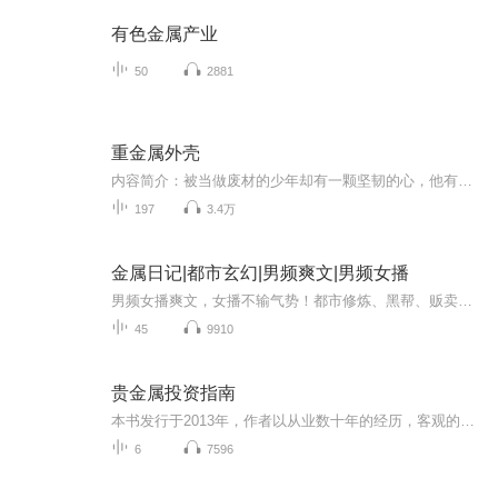
有色金属产业
50
2881
重金属外壳
内容简介：被当做废材的少年却有一颗坚韧的心，他有一个秘密，入了机甲，他就是神。作者：屠狗者主播：播音巧可购买须知：1、本作品为付费有声书，前25集为免费试听，购买成功后，即可收听，可下载重复收听。2、版权归原作者所有，严禁翻录成任何形式，严...
197
3.4万
金属日记|都市玄幻|男频爽文|男频女播
男频女播爽文，女播不输气势！都市修炼、黑帮、贩卖武器...爽得很！跟秃秃小嘎一起开启《金属日记》吧！
45
9910
贵金属投资指南
本书发行于2013年，作者以从业数十年的经历，客观的梳理行业、品种、投资风险等内容后，发行出版该书。旨在为大家介绍真实的投资市场。 本书中不涉及投资机构、交易场所及投资品种的引导性，仅作为供大家了解贵金属投资的客观介绍。 第一次播讲自己出版发行的书籍，希望得到您的支持、订阅、下载、鼓励，感谢您的订阅与关注。
6
7596