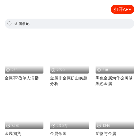
打开APP
金属事记
253
2729
318
金属事记|单人演播
金属非金属矿山实题
黑色金属为什么叫做
分析
黑色金属
7579
23.6万
1346
金属期货
金属帝国
矿物与金属