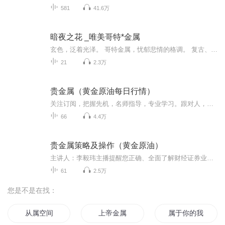
581
41.6万
暗夜之花 _唯美哥特*金属
玄色，泛着光泽。 哥特金属，忧郁悲情的格调。 复古、唯美、哀婉、大气。 有着一种庄严、肃穆感。 仿佛一株黑色的大丽花在黑暗里寂静成长。 静默，也极具张力！ 致命诱惑，浸入灵魂，欲罢不能…… 哥特金属Goth Metal是一种揉合了重金属及哥特风格的音乐流派。有别于其他金属乐，哥特注重旋律注重华丽黑暗氛围的营造，配乐运用大量的弦乐或钢琴烘托渲染这种氛围，唱腔上多是歌剧女声和黑死嗓美女与野兽的组合，哀婉凄美恢宏又兼具古典气质。这一辑的选曲以哥特*金属为主，杂合暗潮Darkwave、厄运Doom Metal、新民谣Neofolk、电子Electro Gothic……等黑暗类音乐，但无论旋律、唱腔还是编曲尤其前奏的演绎都极美，是暗夜里妖娆的美，恣意绽放，带着浓重的忧郁悲情气息以及冷冷的暗色情调，沉沦幻灭。世界沉静下来，只听得见来自心底的悲鸣与呐喊…… 音乐是一种宗教是一种信仰，总能在给予我们灵魂慰藉与庇护的同时暗滋悲天悯人的情愫，让我们对这个纷扰喧嚣的世界报以同情而后安然于尘世烟火，过好自己的人生。
21
2.3万
贵金属（黄金原油每日行情）
关注订阅，把握先机，名师指导，专业学习。跟对人，做对事。 ---- 主讲人 ----宋成群：获得国内证券从业资格专业人员，二级黄金分析师，15年证券投资经验，11年期货实盘操作经验，以K线博弈技术结合海量数...
66
4.4万
贵金属策略及操作（黄金原油）
主讲人：李毅玮主播提醒您正确、全面了解财经证券业务的风险，如果您继续收听本专辑音频内容，请仔细阅读：...
61
2.5万
您是不是在找：
从属空间
上帝金属
属于你的我的大学