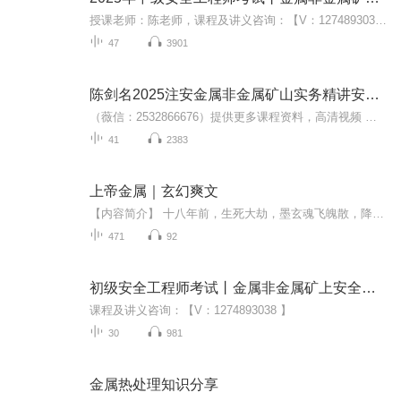
授课老师：陈老师，课程及讲义咨询：【V：1274893038 】
47
3901
陈剑名2025注安金属非金属矿山实务精讲安全工程师
（薇信：2532866676）提供更多课程资料，高清视频 讲义 题
41
2383
上帝金属｜玄幻爽文
【内容简介】 十八年前，生死大劫，墨玄魂飞魄散，降临地球重修帝核！十八年后，墨玄留下文明之种，重临天延大陆，再次谱写不败传说。夜女皇，黑祖，白帝……复仇路上披荆斩棘，唯我独尊！亚银河文明？乾闼婆文明？天使文明……创世途中，洒下无尽道种，...
471
92
初级安全工程师考试丨金属非金属矿上安全教材精讲
课程及讲义咨询：【V：1274893038 】
30
981
金属热处理知识分享