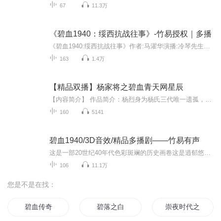
67
11.3万
《碧血1940：绥西抗战往事》-竹易授权｜多播
《碧血1940:绥西抗战往事》作者:马濯华演播:冷琴先生出版:宁夏人民出版社 / 2008-5出版授权:竹易文化简介：《碧血1940:绥西抗战往事》是一部讴歌西北人民以鲜血和生命奋力抗击敌寇入侵从而粉碎了日本军队妄图征服中国西北腹地图谋的“抗战小说”。小说以19...
163
1.4万
【精品双播】杨家将之碧血青天网星辰
【内容简介】 作品简介：杨烈身为杨氏三代唯一遗孤，本应继承光复家族重任，但却自幼懦弱无能，不通武道。直至十年后杨门彻底消亡，他作为最后一代杨氏族人也成为了洪王朝所有人眼中的笑料。他不堪世俗嘲弄，跳入洪都天波河自杀，却意外重生......【作者...
160
5141
碧血1940/3D音效/精品多播剧——竹易有声
这是一部20世纪40年代色彩斑斓的历史画卷这是逍郁悠远的西部人文景观再现也是恢宏苍凉的西部自然景观再现绥西抗战谱写了回族抗战史上最悲壮的篇章绥西抗战中作为主力军的宁夏军队作出了极大的贡献和牺牲这是值得纪念的纪念！
106
11.1万
您是不是在找：
碧血传奇
碧落之白
崇夜时代之血剑