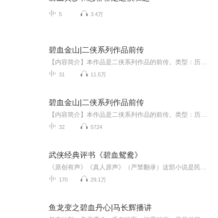
5
3.4万
碧血金山|二侠系列作品前传
【内容简介】本作品是二侠系列作品的前传。类型：历史、战争、武侠亮点、看点：群英荟萃式的群侠图谱，铁血、爱国的正能量，维护国家领土主权，以少胜多的经典战役。这，就是古装版的《战狼2》。一句话故事：明将黄猛得众江湖豪侠之助，在辽东卧龙山浴血奋...
31
11.5万
碧血金山|二侠系列作品前传
【内容简介】本作品是二侠系列作品的前传。类型：历史、战争、武侠亮点、看点：群英荟萃式的群侠图谱，铁血、爱国的正能量，维护国家领土主权，以少胜多的经典战役。这，就是古装版的《战狼2》。一句话故事：明将黄猛得众江湖豪侠之助，在辽东卧龙山浴血奋...
32
5724
武侠经典评书《碧血鸳鸯》
《原创有声》《真人原声》（严禁翻录）这部小说是民国北派小说家徐胜羽先生的代表作。主要讲述了江湖正邪两派（围绕劫镖盗宝）之间的明争暗斗。故事惊险，情节曲折，再加上辽北二保的深情演绎，让您沉迷其中，欲罢不能！
170
29.1万
鱼龙变之碧血丹心|马长辉播讲