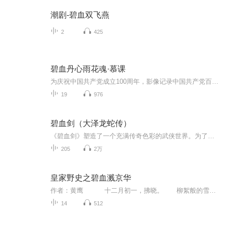
潮剧-碧血双飞燕
2
425
碧血丹心雨花魂·慕课
为庆祝中国共产党成立100周年，影像记录中国共产党百年来的光辉历程，雨花台干部学院联合南京广电集团共同打造了专栏视频产品——《碧血丹心雨花魂·慕课》，通过讲师讲述、情景拍摄、AR技术虚拟演播厅录制等方式，弘扬雨花英烈的革命精神，将那些可歌可泣的革命故事，生动地讲述给参与学习的广大党员干部和群众。
19
976
碧血剑（大泽龙蛇传）
《碧血剑》塑造了一个充满传奇色彩的武侠世界。为了碧血剑，武林人物纷纷向金雷发起挑战。故事的主人公金雷，在寻找父亲的途中误入伤心塔，塔中的虚幻境中充满了美色的诱惑，但他没有迷失在幻境之中。当他从伤心塔中出来后，自己的生父不空禅师拥有武林至...
205
2万
皇家野史之碧血溅京华
作者：黄鹰 十二月初一，拂晓。 柳絮般的雪花漫天飘飞，地上已积雪盈尺，白皑皑一片。 风雪严寒，上官贵并没有改变他一向的习惯，仍然在天亮之前起来，跑到后园运功行气，走一路长拳，耍一遍花枪。
14
512