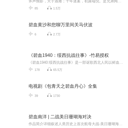
斧声烛影，天子遇难；千年迷案，初露端倪。是兄弟阋墙，还是天妒英才？是红颜祸水，又或另有玄机？大辽、西夏又在其中扮演了怎样的角色？大宋太子又如何死而复生，化身武圣？史海沉沟，说不尽江湖旧事，江山易主，看不完阴策阳谋。折戟沉沙江湖路，豪侠隘...
85
1.5万
碧血黄沙和您聊万里间关马伏波
6
2.7万
《碧血1940：绥西抗战往事》-竹易授权
《碧血1940:绥西抗战往事》是一部讴歌西北人民以鲜血和生命奋力抗击敌寇入侵从而粉碎了日本军队妄图征服中国西北腹地图谋的“抗战小说”。小说以1940年2月1日绥西草原上的乌不浪口战役为始，以同年旧历四月二十八日的恩格贝战役为终，细致而生动地描绘了国...
178
65.5万
电视剧《包青天之碧血丹心》全集
39
1730
碧血南洋 | 二战美日珊瑚海对决
作品简介详细叙述人类历史上首次航母大战-美日珊瑚海对决，了解日本南进战略如何破灭，认清战略上的胜利为何胜过战术上的胜利※纸质书在本号店铺中有售武汉大学出版社“经典战史回眸”二战系列作品《长弓射日》《喋血环礁》《阻击日轮》已上线，点击跳转喜...