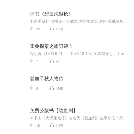
评书《碧血洗银枪》
七杀手系列 演播还不太成熟 希望能给您说好 感谢您各位多提意见
39
1.9万
霍桑探案之霜刃碧血
程小青（1893.6.21——1976.10.12）又名程青心，中国作协会员、江苏省文化艺术工作者联合会委员、中国民主促进会江苏省委员、江苏省政协委员。苏州人。出身贫苦，幼年丧父，靠母亲做手工维持生计。在私塾读了几年书，十余岁到上海亨达利钟表店当学徒，平时...
7
9万
碧血千秋人物传
9
4695
免费公版书【碧血剑】
本书由《大泽龙蛇传》改名为《碧血剑》故事核心：武林后起之秀金雷为寻找失去多年的父亲，不慎误入令人闻风丧胆的伤心塔。在经历了一番心神被塔中虚幻美色所迷的危险后，他成功挣脱出来。剧情发展：金雷随后得知，他的父亲不空禅师因为拥有武林至宝碧血剑...
154
2.8万