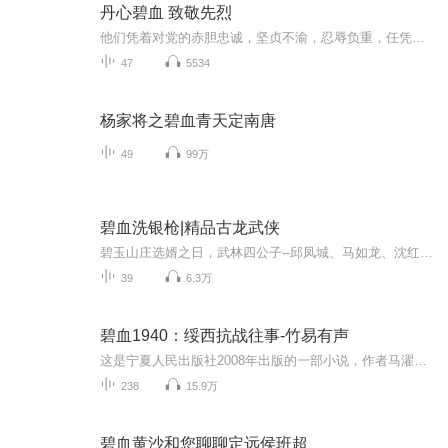
丹心碧血 致敬先烈
他们凭着对党的赤胆忠诚，坚贞不渝，忍辱负重，任凭被误解被冤枉被唾弃，也不曾做任何解释。太多的他们被淹没在历史滚滚洪流中，但他们的功勋必将永垂不朽！先辈们的壮怀激烈令人震撼，也让我们从信仰的力量中理解了是什么支撑着革命先烈前赴后继、勇往直...
47
5534
杨家将之碧血青天定南唐
49
99万
碧血洗银枪|精品古龙武侠
碧玉山庄选婿之日，武林四公子--邱凤城、马如龙、沈红叶、杜青莲应邀前赴寒梅谷，但在选婿开始前，其中三人竟然相继遭遇毒手。所有的证据都指向一个人--马如龙。向来骄傲的马如龙无处争辩，也不想争辩，他该何去何从?谁又是幕后真凶?在惊险的逃亡途中，这...
39
6.3万
碧血1940：绥西抗战往事-竹易有声
这是宁夏人民出版社2008年出版的一部小说，作者马濯华先生。小说描写了西部苍凉的自然景观和醇厚悠远的人文景观，展现了作为回族抗战史上最悲壮篇章的绥西抗战，为我们勾勒出了20世纪40年代中国西北广袤大地上色彩斑斓的历史画卷。
238
15.9万
碧血黄沙和您聊聊定远侯班超