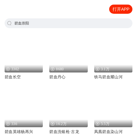
打开APP
碧血崇阳
3302
8680
3.1万
碧血长空
碧血丹心
铁马碧血耀山河
336
16.2万
5.5万
碧血英雄杨再兴
碧血洗银枪·古龙
凤凰碧血染山河