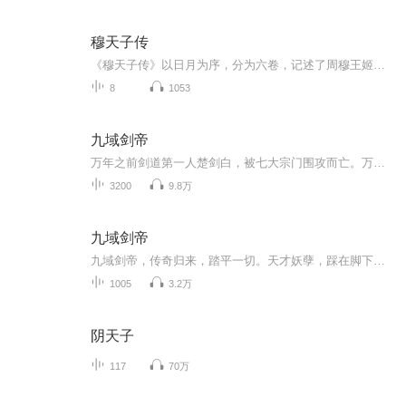
穆天子传
《穆天子传》以日月为序，分为六卷，记述了周穆王姬满游历天下之事。前四卷详细记载了周穆王驾八骏西巡天下，行程三万五千里，会见西王母之事。周游路线自宗周北渡黄河，逾太行，涉滹沱，出雁门，抵包头，过贺兰山，经祁连山，走天山北路至西王母之邦；又...
8
1053
九域剑帝
万年之前剑道第一人楚剑白，被七大宗门围攻而亡。万年后，他重新活了过来，面对的却是一具陌生的身躯。 七大宗门！我定要踏平一切，成为九域之帝！
3200
9.8万
九域剑帝
九域剑帝，传奇归来，踏平一切。天才妖孽，踩在脚下，强者大能，挥手灭杀。人不犯我，我不犯人，人若犯我，灭他九族。
1005
3.2万
阴天子
117
70万