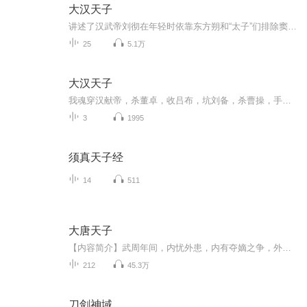
大汉天子
讲述了汉武帝刘彻在年轻时依靠东方朔和“太子”们排除窦太后等后宫势力，并奋发图强，内平叛乱，北胜匈奴，结束了只靠“和亲”维持屈辱和平的七十年汉朝历史，把汉朝推向最强盛的峰巅的故事。故事跌宕起伏，耐人寻味。
25
5.1万
大汉天子
我魂穿汉献帝，杀董卓，收吕布，坑刘备，杀曹操，手打十八路联军，脚踢叛国逆贼
3
1995
须真天子经
14
511
大唐天子
【内容简介】武周年间，内忧外患，内有夺嫡之争，外有后突厥、吐蕃、阿拉伯帝国为患……杨辰来到这个武氏横行，李氏势危的多事之秋，成了少年李隆基，他该如何登上帝位？如何开创“开元盛世”？【作者/主播简介】作者：殷扬，网络小说作家。主播：恋恋有声...
212
45.3万
刀剑神域