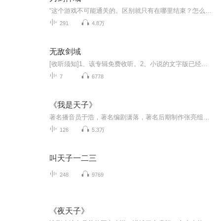
“这个游戏不可能通关的。区别就只有在哪里结束？怎么结束？是早…还是晚…” 距离马上经验宣布游戏开始已经过去了一个月，这个超高难度的虚拟现实网络游戏里底薪有2000名玩家牺牲。在“第一层楼层头目共有会议”的当天，决定一心只为强化自己而战的独行玩...
291
4.8万
无敌剑域
[收听须知]1、该专辑免费收听。2、小说的文字版已经全部都更新完了。由于音频节目更新的比较慢，如想快速阅读小说文字版的全部章节，请在微信中搜索公中号[七喵文学]，关注后，回复[ 118 ]便可快速阅读小说文字版全集。(注意:需要在公中号中回复才有效哦)
7
6778
《我是天子》
著名播音员于浩，著名编剧潇落，著名后期制作张亮组合成连载有声小说团队，每天零点准时更新！这是一部创新玩法的有声连载小说，将根据听众意见随时调整剧情走向。把以前有声作品的单一传播方向，改为互动模式，听众从用户变成制片人！所以，请您帮个忙，...
126
5.3万
叫天子一二三
248
9769
《夜天子》