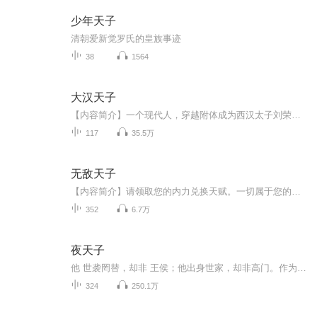
少年天子
清朝爱新觉罗氏的皇族事迹
38
1564
大汉天子
【内容简介】一个现代人，穿越附体成为西汉太子刘荣以后的故事。醒掌天下权，醉卧美人膝。一个男人的逆天之路。【作者/主播简介】作者：魔帅，网络小说作家。主播：叁拾刻度。【购买须知】1、本作品为付费有声书，前18集为免费试听，购买成功后，即可收听...
117
35.5万
无敌天子
【内容简介】请领取您的内力兑换天赋。一切属于您的东西，都可兑换为真气。您身中奇毒，获得四十年功力。您沐浴在辐射里，感受着锕钍钚镅锔铀的温暖，功力飘红：+3年，+3年，+3年...您吞噬了龙气，请停止继续吞噬，否则人类气运即将消亡。夏极认为，这世上...
352
6.7万
夜天子
他 世袭罔替，却非 王侯；他出身世家，却非高门。作为 六扇门中的一个牢头儿，他本想老老实实把祖上传下来的这只铁饭碗一代代传承下去，却不想被一个 神棍忽悠出了那一方小天地，这一去，便是一个太岁横空出世。他自诩义薄云天，为人四海，是个可以托妻献子的好朋友，可他所到之处，却是家有佳妇贵女者统统藏之深闺不敢示人；他自称秉性纯良，与人为善。可是只为逃避做他的上司，堂堂江宁布政便打起“丁忧”的幌子，欢天喜地的辞官归故里了；他自谓忠臣，光霁日月，可一向勤政的 万历皇帝却因他而再不早朝。杨凌人称杨砍头， 杨帆人称瘟郎中，他却有着更多的绰号，疯 典史、驴 推官、夜 天子……，每一个绰号，都代表着他的一个传奇。
324
250.1万