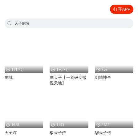
打开APP
天子剑域
111.7万
186.7万
3万
剑域
剑天子【一剑破空傲
剑域神帝
视天地】
1658
1445
2455
天子谋
穆天子传
穆天子传