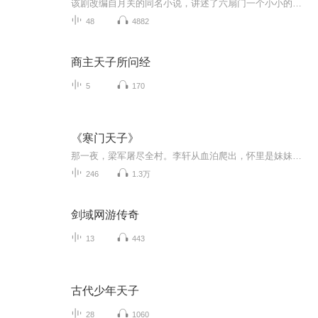
该剧改编自月关的同名小说，讲述了六扇门一个小小的牢头叶小天，因一封遗书而离开京城前往贵州，却阴差阳错踏入大明朝官场的传奇故事
48
4882
商主天子所问经
5
170
《寒门天子》
那一夜，梁军屠尽全村。李轩从血泊爬出，怀里是妹妹冰冷的尸身。他望着燃烧的家园，“要么饿死，要么换一种活法。”
246
1.3万
剑域网游传奇
13
443
古代少年天子
28
1060