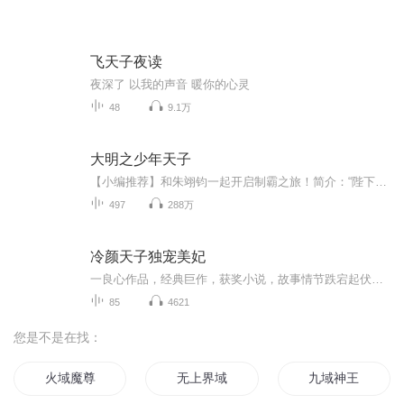
飞天子夜读
夜深了 以我的声音 暖你的心灵
48
9.1万
大明之少年天子
【小编推荐】和朱翊钧一起开启制霸之旅！简介：“陛下，该上早朝了！”朱翊钧一觉醒来，赫然发现自己成为了刚刚登基的万历皇帝。朱翊钧开启了制霸之旅！...
497
288万
冷颜天子独宠美妃
一良心作品，经典巨作，获奖小说，故事情节跌宕起伏，转折紧扣人心弦。请大家多多支持，电动提建议，我们将推出更多的优秀作品，满足您的耳朵，震撼您的心灵。一良心作品，经典巨作，获奖小说，故事情节跌宕起伏，转折紧扣人心弦。请大家多多支持，电动提建议，我们将推出更多的优秀作品，满足您的耳朵，震撼您的心灵
85
4621
您是不是在找：
火域魔尊
无上界域
九域神王