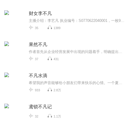
财女李不凡
主播介绍：李艺凡 执业编号：S0770622040001，一枚90后经济学硕士，具有丰富的证券从业经历，服务过1W+客户，客户群体覆盖面广，有专业的技能也向往随性的生活，一个在专业和随性中任意切换的投资顾问小姐姐，希望把我的经验和认知分享给大家，帮你避开股...
35
1389
果然不凡
作者首先从企业经营发展中出现的问题着手，明确提出了“利他是企业持续发展的底层逻辑”和“以文化人、以事炼心是企业健康经营的核心思想”的基础理论。作者针对本企业哲学手册的编撰历程，也进行了细致的剖析和真挚的分享，从实践层面验证了文化、哲学对...
37
431
不凡水滴
希望我的声音能够给小朋友们带来快乐的心情。一个夏天的味道。介绍了一个非常适合夏天的环境，有碧蓝的天，棉花似的白云。郁郁葱葱的银杏树下，快乐喜悦的玩耍小孩子。只有一个小勇不喜欢夏天，看来一定是个小胖子。希望夏天快点过去。我是退休人员，陪着...
933
2.8万
鸢锁不凡记
32
1.1万