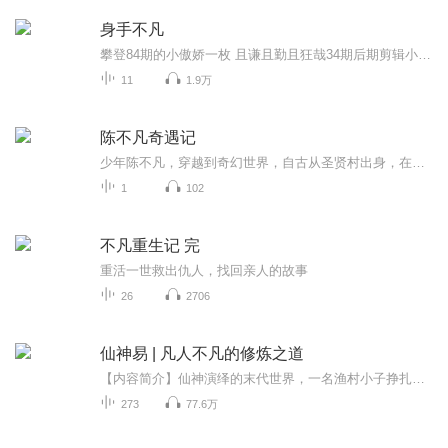
身手不凡
攀登84期的小傲娇一枚 且谦且勤且狂哉34期后期剪辑小努力一枚且谦且勤且狂哉
11
1.9万
陈不凡奇遇记
少年陈不凡，穿越到奇幻世界，自古从圣贤村出身，在无法修炼的情况下，惨遭同村霸王天赋卓越的刘墨霸凌，他的青梅竹马唐晓桃天姿卓越，拥有强大的魔法天赋，同时两人都达到了五星武者在一次机缘下，陈不凡从自己父亲的遗物中唤醒了人族至尊吕布，从此人生...
1
102
不凡重生记 完
重活一世救出仇人，找回亲人的故事
26
2706
仙神易 | 凡人不凡的修炼之道
【内容简介】仙神演绎的末代世界，一名渔村小子挣扎前行，他的目标永无止境！天行健，君子自强不息！一曲断阴阳，天涯何处觅仙路！再曲谱仙神，敢问三界可易主？何为“大道无情”，何为“长生不灭”，当参悟轮回、登顶三界，他对“永恒”的理解，又会有何...
273
77.6万