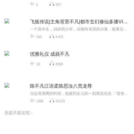
2
427
飞狐传说|主角背景不凡|都市玄幻修仙多播VIP免费
一个高中生，18岁的少年，却拥有奇异的力量，能看见很多常看不到的事物。究竟这少年是谁？为什么拥有异能？在一天夜晚，他听到一个楼上的美女高管这样告诉他……
166
6.9万
优雅礼仪 成就不凡
10
9368
陈不凡江语柔陈思汝八荒龙尊
当边境沸腾的时候，他接到女儿的一则紧急信息：“老爸，我是思思，妈妈……妈妈要……” 曾经的陌生女子，如今却育有他的血脉。四年风云，他已非昔日的软弱废物，而是掌控最强势势力的魔王！今后的岁月，由我来捍卫！ 当百万鲜血染红离阳，怒火肆虐城市，...
1396
34.5万
您是不是在找：