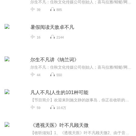
尔生不凡：住秋文化传媒公司创始人；喜马拉雅/蜻蜓/网易云等平台主播，著有原创文字+原创音频专辑《苏州味道》，《苏州味道》曾做到喜马拉雅苏州版块第一名；与苏州市旅游局官微合作周末专栏；被《现代苏州》杂志采访；高铁杂志慕名合作；签约“微信读书”...
39
885
暑假阅读天敌卓不凡
16
2144
尔生不凡讲《纳兰词》
尔生不凡：住秋文化传媒公司创始人；喜马拉雅/蜻蜓/网易云等平台主播，著有原创文字+原创音频专辑《苏州味道》，《苏州味道》曾做到喜马拉雅苏州版块第一名；与苏州市旅游局官微合作周末专栏；被《现代苏州》杂志采访；高铁杂志慕名合作；签约“微信读书”...
44
550
凡人不凡|人生的101种可能
【节目简介】欢迎来到施文静的故事岛，你正在收听的这个节目叫《凡人不凡》，是一个专访追梦人的全球采访计划，在这里你将会遇见成千上百种不一样的活法，以及这群不太平凡的人真实又平凡的一面。他们里面有人在冬季徒步穿越了七百多公里的贝加尔湖，有人...
59
10.6万
《透视天医》叶不凡顾天微
【收听须知】1、《透视天医》叶不凡顾天微2、由于音频节目更新的比较慢，如想快速阅读小说文字版的全部章节，请在微信中搜索公/众/号【黑葡萄文学】，关注后，并在公/众/号中回复：【306】，便可快速阅读小说文字版全集。（注意：需要在公/众/号中回复才有...