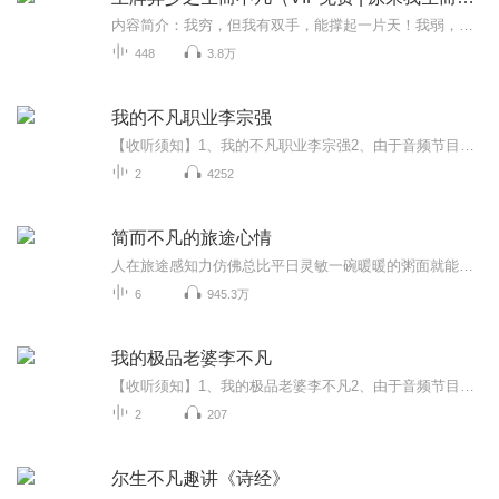
内容简介：我穷，但我有双手，能撑起一片天！我弱，但我有双脚，能踏平一块地！作者：尼古拉斯狗剩子：黑岩网签约作者，代表作《原来我生而不凡》。主播：哎喵，一个喜欢用声音传递情感的女演播。喜欢用声音去二度创作不同类型的文学作品。多年的演播经验...
448
3.8万
我的不凡职业李宗强
【收听须知】1、我的不凡职业李宗强2、由于音频节目更新的比较慢，如想快速阅读小说文字版的全部章节，请在微信中搜索公/众/号【毛毛虫文学】，关注后，并在公/众/号中回复：【799】，便可快速阅读小说文字版全集。（注意：需要在公/众/号中回复才有效哦）
2
4252
简而不凡的旅途心情
人在旅途感知力仿佛总比平日灵敏一碗暖暖的粥面就能抚慰途中劳顿...
6
945.3万
我的极品老婆李不凡
【收听须知】1、我的极品老婆李不凡2、由于音频节目更新的比较慢，如想快速阅读小说文字版的全部章节，请在微信中搜索公/众/号【黑葡萄文学】，关注后，并在公/众/号中回复：【597】，便可快速阅读小说文字版全集。（注意：需要在公/众/号中回复才有效哦）
2
207
尔生不凡趣讲《诗经》