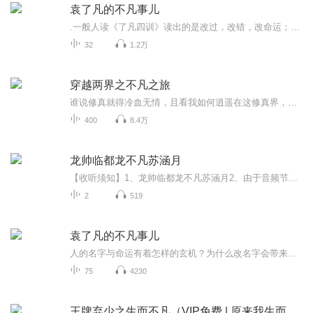
袁了凡的不凡事儿
.一般人读《了凡四训》读出的是改过，改错，改命运；这本书则会让你发现，《了凡四训》其实是在说改名，改心，改命运。命运的好坏，不只是“过错”，更是一个名字的错过。如果大家有时间一定要读一读《了凡四训》的原文，每个人都能从中受益良多！
32
1.2万
穿越两界之不凡之旅
谁说修真就得冷血无情，且看我如何逍遥在这修真界，一步步踏上巅峰！
400
8.4万
龙帅临都龙不凡苏涵月
【收听须知】1、龙帅临都龙不凡苏涵月2、由于音频节目更新的比较慢，如想快速阅读小说文字版的全部章节，请在微信中搜索公/众/号【黑葡萄文学】，关注后，并在公/众/号中回复：【359】，便可快速阅读小说文字版全集。（注意：需要在公/众/号中回复才有效哦）
2
519
袁了凡的不凡事儿
人的名字与命运有着怎样的玄机？为什么改名字会带来命运的改变？让袁学海，哦不，袁了凡来告诉你！！！
75
4230
王牌弃少之生而不凡（VIP免费 | 原来我生而不凡）