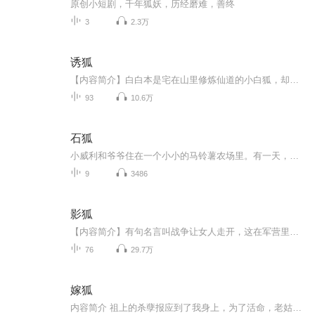
原创小短剧，千年狐妖，历经磨难，善终
3
2.3万
诱狐
【内容简介】白白本是宅在山里修炼仙道的小白狐，却被一个俊美绝伦却又狠心冷酷的神秘男人硬抓去当“宠物”。他引诱她品尝欲望禁果，可是不过与他练了一回“双修”大法，她的五百年修为就被毁于一旦！幸好有神仙师父在她最倒霉的时候收留她、照顾她。可是...
93
10.6万
石狐
小威利和爷爷住在一个小小的马铃薯农场里。有一天，爷爷忽然躺在床上一动不动，连一句话也不肯说。医生判定这是心病，而且病情非常严重。尽管小威利和狗儿探照灯一起完成了马铃薯的收割，但爷爷的病情依旧没有好转。
9
3486
影狐
【内容简介】有句名言叫战争让女人走开，这在军营里已经成了至理名言。可出身军人世家的主角从小就被父亲疏远，只因为她不是男孩，无法驰骋沙场。可天生好强的小女孩偏偏想要向父亲证明，她能成为一名合格的军人。她想打破这种常规。【作者/主播简介】作者...
76
29.7万
嫁狐
内容简介 祖上的杀孽报应到了我身上，为了活命，老姑奶给我请了狐仙儿，谁知这狐仙儿不是来护我，而是要杀我…