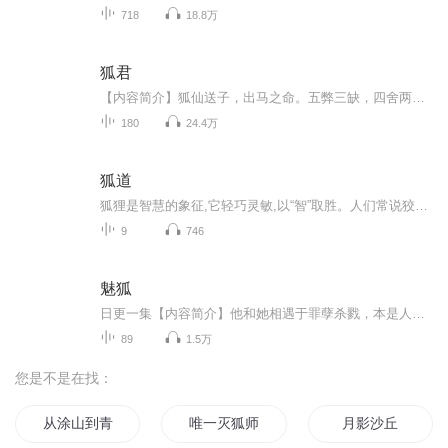
718
18.8万
狐君
【内容简介】狐仙送子，出马之命。五弊三缺，四舍两劫。师父说：“天高地远只身闯，不识阴阳不张狂。”观香看事以后，我舍形舍谷舍心舍情，孤身一人走过千里万里。这样的生活从二十岁开始。那天我抬头望月，看见树上一只邪笑的黑狐狸。【作者/主播简介】作...
180
24.4万
狐道
狐狸是智慧的象征,它轻巧灵敏,以“智”取胜。人们常说狡猾的狐狸,实际上是圆融通达、睿智明澈的象征。 人生在世上,要想很好地生存和发展,具备狐狸的智慧十分重要。作为人类来说,“狡猾”并不可怕,可怕的是不懂得如何“狡猾”。 本书以狐狸的故事和特性为基...
9
746
魅狐
日更一集【内容简介】他和她相遇于罪孽杀戮，本是人狐殊途，他却为了她冒天下之大不韪，弑生父，鸩嫡母，幽禁手足，夺皇位，落尽世间骂名。她为了他给的家，为他奔波千里以命相许，斗尽后宫莺莺燕燕，染上满手鲜血。十载恩爱，父母血仇，世间安得两全法，...
89
1.5万
您是不是在找：
从涂山到青丘
唯一灭狐师
月影沙丘