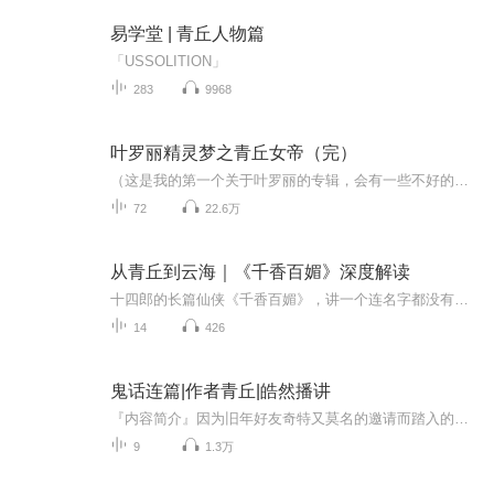
易学堂 | 青丘人物篇
「USSOLITION」
283
9968
叶罗丽精灵梦之青丘女帝（完）
（这是我的第一个关于叶罗丽的专辑，会有一些不好的地方，还希望各位听友能指出来，我会改正的） 【不喜勿喷】
72
22.6万
从青丘到云海｜《千香百媚》深度解读
十四郎的长篇仙侠《千香百媚》，讲一个连名字都没有的小孩如何长成能开天辟地的人。这部十四集深度解读不做剧情复述，而是借这部书把几件事讲透：名字与身份怎样长出来，书院怎样把天赋、关系和危险压进同一场考试，爱怎样从心动走到代价，四百年的等待里...
14
426
鬼话连篇|作者青丘|皓然播讲
『内容简介』因为旧年好友奇特又莫名的邀请而踏入的乡间别墅，街角拿着云片糕的老人在昏暗路灯下的微笑，亦或在某一天午夜醒来，我会看到月光下女子苍白的面孔，一个一个，目不转睛的盯着我，究竟是不是我天生吸引着他们，而注定来记录每一个故事？『作者』青丘『播讲』皓然，非著名演播人，作品《鬼话连篇》等 每天更新一集，喜欢的朋友可以订阅、分享、点赞、并且支持一下。 个人vx：jhr2278427506，扣扣群：1092955684
9
1.3万