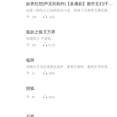
妖界狂想|声灵药制作|【多播剧】都市玄幻|千年虐恋|脑洞爽文|青丘九尾狐仙
这是一部扣人心弦的玄幻小说，讲述了主角李元琢在探寻自己一千年前神秘身份的过程中，与知卿、施加、娉婷等角色之间错综复杂的关系和冒险。故事发生在一个充满神秘与魔法的世界，其中神与魔的界限模糊爱恨交织，命运纠葛。
128
1202
狐妖之狐灭万界
动漫同人 不喜勿...
100
8.2万
狐阵
动物大王沈石溪亲自选评，最有代表性、最有艺术特色、最具阅读价值的中国动物小说作品集
12
2886
猎狐
45
3812
石狐