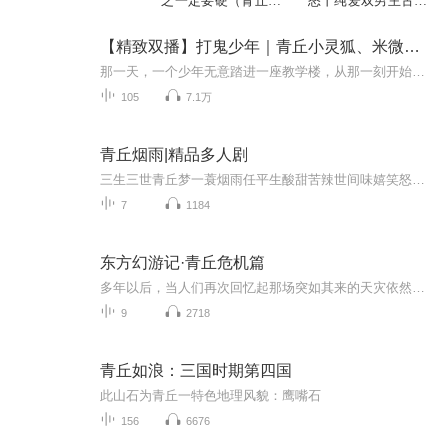
之一定要硬（青丘小
怒丨纯爱双男主古风
灵狐）
多人有声剧
【精致双播】打鬼少年｜青丘小灵狐、米微醺倾情演播
那一天，一个少年无意踏进一座教学楼，从那一刻开始，他的命运逐渐被改变，命运的捉弄，让他在生与死之间不断的徘徊……恐怖的噩梦、奇异的修灵、神秘的老者、诡异的笔仙、水鬼、道人、狐妖？ 婚礼、天山、列车？ 一段段惊悚旅程，一桩桩诡密异事 ，少...
105
7.1万
青丘烟雨|精品多人剧
三生三世青丘梦一蓑烟雨任平生酸甜苦辣世间味嬉笑怒骂入我声...
7
1184
东方幻游记·青丘危机篇
多年以后，当人们再次回忆起那场突如其来的天灾依然会陷入深深的恐惧，这恐惧来源于肆虐的沙尘。来源于咆哮的怪兽，来源于未知的沙海。在这死寂的荒漠中，仓皇的幸存者围绕绿洲筑起城墙，企图保留最后的希望，可这一切又能坚持多久？人类的文明难道终将毁...
9
2718
青丘如浪：三国时期第四国
此山石为青丘一特色地理风貌：鹰嘴石
156
6676