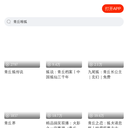
打开APP
青丘唯狐
2797
9.4万
2.1万
青丘狐传说
狐说：青丘档案丨中
九尾狐：青丘长公主
国狐仙三千年
｜玄幻｜免费
1857
18.7万
19.6万
青丘界
精品搞笑双播：火影
青丘之恋：狐夫请息