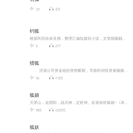
10
3万
钓狐
根据民间杂谈灵感，整理汇编短篇轻小说，文笔细腻颇有聊斋志异风格
5
277
猎狐
济源公司资金链的突然断裂，导致民间投资者频频发声，上吊者有之，跪城请命者有之——依靠民间集资和借贷建立起来的庞大资金帝国瞬间蒸发，公司负责人钱子寅带着大量资金逃窜国外。...
91
7.9万
狐娘
灭茅山，走阴阳，战式神，定乾坤。欢迎收听狐娘~《本书不做任何盈利，只是出于个人爱好，请大家多多支持作者：兰陵书生》。喜欢记得五星好评哦~蟹蟹大家的支持~
583
1103万
狐妖