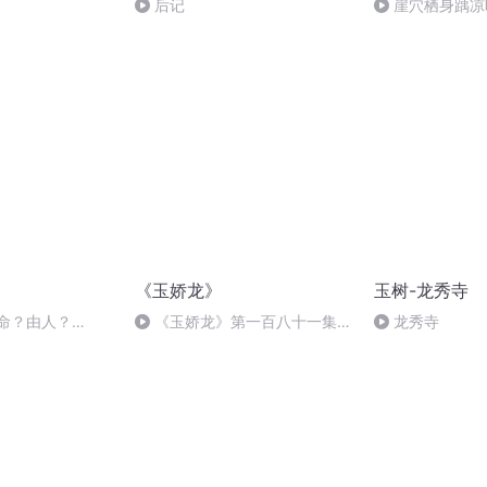
后记
崖穴栖身踽凉
风雨草原（上）
《玉娇龙》
玉树-龙秀寺
由命？由人？
《玉娇龙》第一百八十一集
龙秀寺
R
（完）