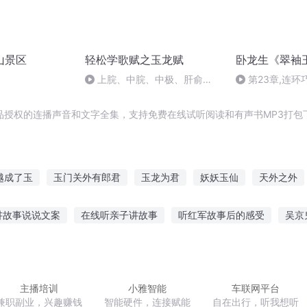
山景区
轻松学歌赋之玉龙赋
卧龙生《翠袖玉
上脘、中脘、中极、肝俞
第23章,连环
（七）
品授权的连播声音和文字全集，支持免费在线试听阅读和有声书MP3打包
越成了玉
玉门关外有郎君
玉龙为君
妖妖玉仙
天外之外
血玉魔都
玉帝重生
天书老子玉皇
青玉剑歌
重生空间之美
讲故事说说文案
在线听亲子讲故事
听红军故事后的感受
吴京
修仙传
豆听故事在线听全集
诡异猫猫故事在线听
听长辈讲故事技巧分享
听多了就是事故吗
送酸奶听故事的寓意
美女们喜欢听啥故事
主播培训
小雅智能
车联网平台
兼职副业，兴趣赚钱
智能硬件，连接赋能
自在出行，听我想听