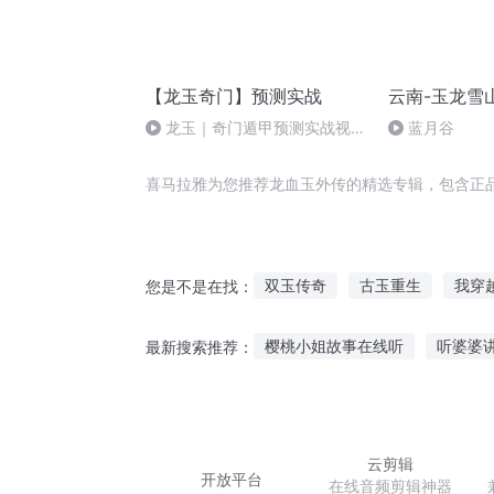
【龙玉奇门】预测实战
云南-玉龙雪
龙玉｜奇门遁甲预测实战视频
蓝月谷
30集-29
喜马拉雅为您推荐龙血玉外传的精选专辑，包含正
双玉传奇
古玉重生
我穿
您是不是在找：
玉门关外
斗罗之比比玉
樱桃小姐故事在线听
听婆婆
最新搜索推荐：
人外有女主天外有男主
玉龙
听故事小班《红气球》
小豆
听故事写歌暗恋的女生
故事
云剪辑
开放平台
在线音频剪辑神器