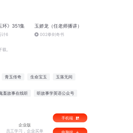
环》351集
玉娇龙（任老师播讲）
巧计6
002拳剑奇书
下载。
青玉传奇
生命宝玉
玉落无间
人如玉
玉帝新传
鬼畜故事在线听
听故事学英语公众号
自主入睡听什么故事最好
手机端
企业版
员工学习，企业买单
电脑端