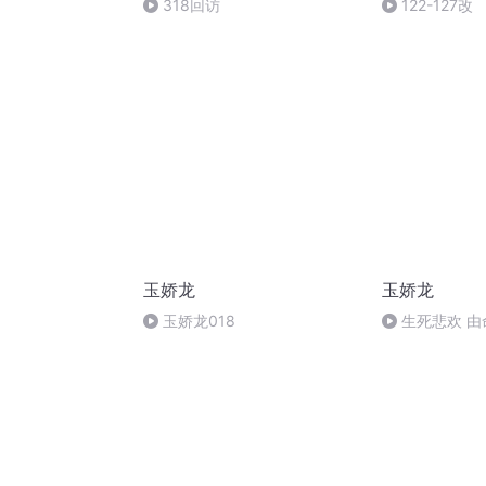
318回访
122-127改
玉娇龙
玉娇龙
玉娇龙018
生死悲欢 
SHHWLYMSD