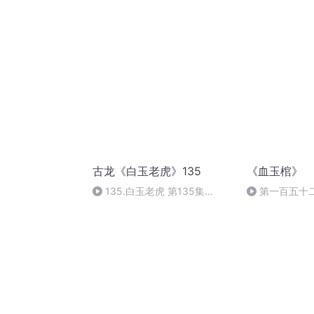
（下）
古龙《白玉老虎》135
《血玉棺》
135.白玉老虎 第135集
第一百五十
（完）
（八）