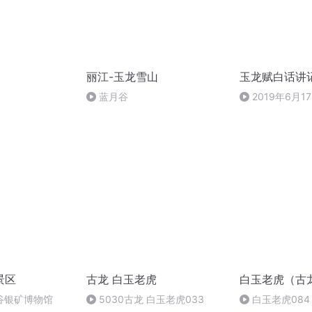
丽江-玉龙雪山
玉龙赋白话讲
蓝月谷
2019年6月17
景区
古龙 白玉老虎
白玉老虎（古
谷银矿博物馆
5030古龙 白玉老虎033
白玉老虎084