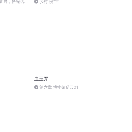
旷野，帐篷话密
乡村“慢”年
血玉咒
第六章 博物馆疑云01