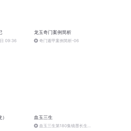
记
龙玉奇门案例简析
日 09:36
奇门遁甲案例简析-06
龙）
血玉三生
血玉三生第180集镜墨长生，