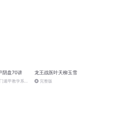
镜中暗涌
甲阴盘70讲
龙王战医叶天柳玉雪
门遁甲教学系列
完整版