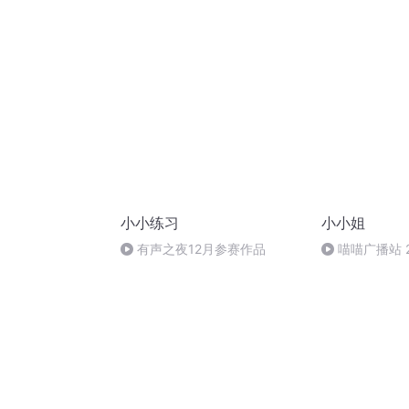
小小练习
小小姐
有声之夜12月参赛作品
喵喵广播站 2
09:50