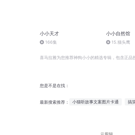
小小天才
小小自然馆
166集
15.猫头鹰
喜马拉雅为您推荐神狗小小的精选专辑，包含正品
您是不是在找：
小猫听故事文案图片卡通
搞
最新搜索推荐：
狐狸吃葡萄听故事
适合男人
午睡前适合听的故事
当我把
云剪辑