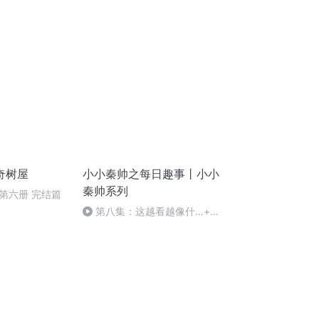
奇树屋
小小秦帅之每日趣事丨小小
秦帅系列
第六册 完结篇
第八集：这越看越像什…+伪
装注意