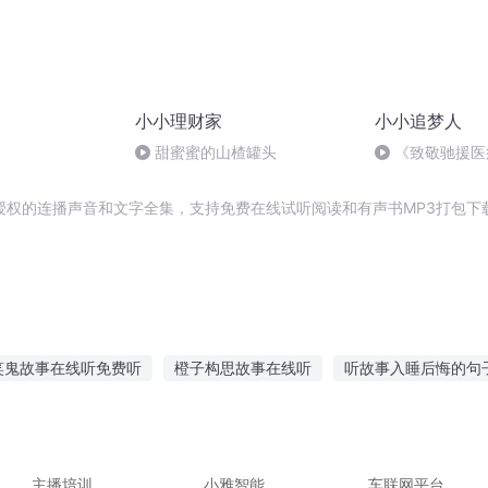
小小理财家
小小追梦人
甜蜜蜜的山楂罐头
《致敬驰援医
说员/王镜淇/德
年二班
授权的连播声音和文字全集，支持免费在线试听阅读和有声书MP3打包下
笑鬼故事在线听免费听
橙子构思故事在线听
听故事入睡后悔的句
听的故事视频
幼儿语音听故事的好处
长片灵异故事在线听
悬
故事讲给别人听
厨房怪兽故事在线听
主播培训
小雅智能
车联网平台