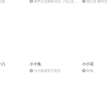
女孩
尾声之主播有话说（与正文无
第九章 桑科
关）
小八
小小兔
小小花
小小兔遇见下雨天
秋颂