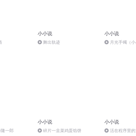
小小说
小小说
酒
舞出轨迹
月光手镯（小
小小说
小小说
海隆一郎
碎片一韭菜鸡蛋馅饼
活在程序里的