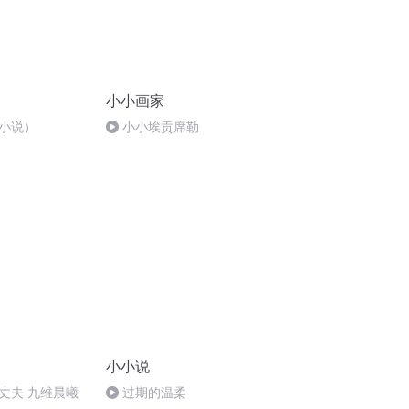
小小画家
小说）
小小埃贡席勒
小小说
丈夫 九维晨曦
过期的温柔