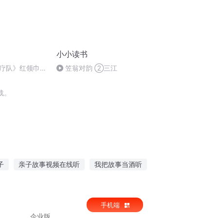
小小读书
疗队》红领巾解
笠翁对韵 ②三江
惠市实验小学一
载。
子
亲子故事视频在线听
我把故事当酒听
疑鬼畜故事在线听
在线听案件故事陕西
手机端
企业版