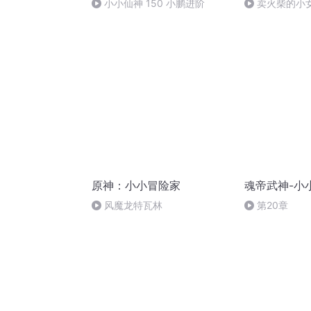
小小仙神 150 小鹏进阶
卖火柴的小
原神：小小冒险家
魂帝武神-小
风魔龙特瓦林
第20章