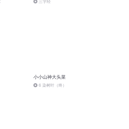
尔
三字经
小小山神大头菜
6 染树叶（终）