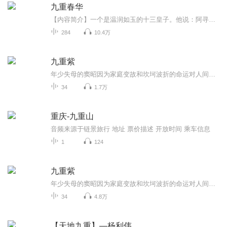
九重春华
【内容简介】一个是温润如玉的十三皇子。他说：阿寻，我许你出宫，迎你入府，弱水三千只取一瓢饮。她金殿抗旨，身陷囹圄：宁为穷人妻，不为皇门妾。他轻笑：本王如何舍得纳你为妾，只愿此生许你为妃。一个是手握生杀的锦衣卫都指挥使。他说：丫头你过来，...
284
10.4万
九重紫
年少失母的窦昭因为家庭变故和坎坷波折的命运对人间情爱与亲情失望透顶，她斗继母、保家产，避居冷僻田庄，求学晓事以图自保自强。大雨之夜，窦昭与扮作商贾投宿的宋墨在田庄相逢，用自己的智慧帮其保下平寇有功的定国公一脉遗孤，二人命运也因此紧紧缠绕...
34
1.7万
重庆-九重山
音频来源于链景旅行 地址 票价描述 开放时间 乘车信息
1
124
九重紫
年少失母的窦昭因为家庭变故和坎坷波折的命运对人间情爱与亲情失望透顶，她斗继母、保家产，避居冷僻田庄，求学晓事以图自保自强。大雨之夜，窦昭与扮作商贾投宿的宋墨在田庄相逢，用自己的智慧帮其保下平寇有功的定国公一脉遗孤，二人命运也因此紧紧缠绕...
34
4.8万
【天地九重】—杨利伟