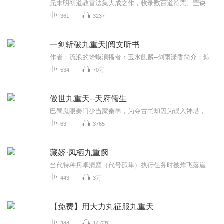
元末明初道教雷法集大成之作，收录数百道符咒、罡诀、坐功心法，堪称 “玄学操作手册”。雷法真诀：从 “神霄十字天经” 到 “五雷总摄符”，详解如何以符咒沟通天地雷霆，召役神将、驱邪治病、祈晴祷雨，每一道符皆有完整修持仪轨与宇宙观支撑，展现古人...
361
3237
一剑斩破九重天|阅文听书
作者：流浪的蛤蟆演播者：玉水麒麟--剑雨潇香简介：鲸饮未吞海，剑气已横秋。 英雄老犹壮，月下小剑仙。 这是一本“正经”的仙侠小说。 ...
534
70万
傲世九重天--天府儒生
巴蜀鬼眼秦门少当家秦墨，为夺古书却因为误入神塔，穿越到一个奇特的异世界，秦墨靠着手中的热武器，在异世界挣的第1桶金，逐渐从一个小马贼首领成长为震慑一方的诸侯，古经在手，神塔护身，秦墨异世界披荆斩棘手持擎苍，脚踏神塔，证得永恒大道！
63
3765
藏娇·凤栖九重阙
当代特种兵卓清颜（代号孤隼）执行任务时被炸飞落崖，重生为大汉尚书府庶出傻四小姐。一道圣旨让她与鬼面王爷成婚，成“废王配傻妃”。实则她背上有各方争抢的藏宝图，沦为“猎物”。王妃行事大胆，当街杀候郡守嫡长孙、挑临郡太守府、毒打北晋大将军并裸...
443
3万
【免费】用大力丸征服九重天
344
14.6万