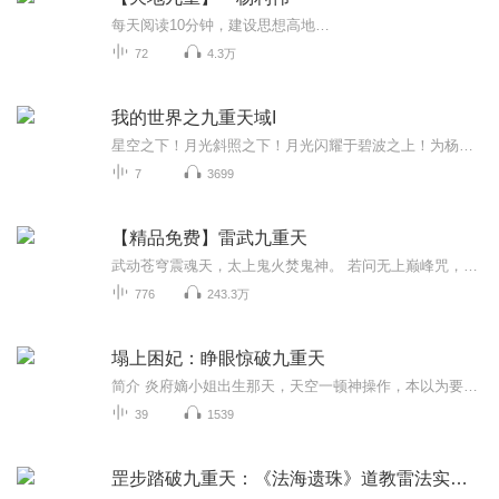
每天阅读10分钟，建设思想高地…
72
4.3万
我的世界之九重天域I
星空之下！月光斜照之下！月光闪耀于碧波之上！为杨墨独尊！五人行，扭转乾坤！战至九霄！斗破苍穹！主宰苍生！简介:杨墨在于小伙伴玩我的世界时，意外进入了一个叫“Jiu Tian”的服务器中。而且意外找到了一个奇怪的彩蛋？但，这个彩蛋却让杨墨一行人穿越...
7
3699
【精品免费】雷武九重天
武动苍穹震魂天，太上鬼火焚鬼神。 若问无上巅峰咒，且看万碑最强人！ 上古恶咒再现人间，大陆传说已然崛起，世界的命运又掌握在谁的手里？ 当被镇压百年的五大咒魂再度出现，定是整个大陆的浩劫！ 手持万古凶咒，天雷为我而生，绝世凶咒又如何？那是我通...
776
243.3万
塌上困妃：睁眼惊破九重天
简介 炎府嫡小姐出生那天，天空一顿神操作，本以为要解锁“天选大佬”剧本，结果这姑娘一路跑偏成了嗜睡狂魔，妥妥一“痴儿”人设 。 结果不知道啥时候，这“睡神”突然醒盹儿了！以前都当她是废柴软柿子，想捏就捏，结果那帮搞事情的，挨个踢到铁板，赔了...
39
1539
罡步踏破九重天：《法海遗珠》道教雷法实战全解析