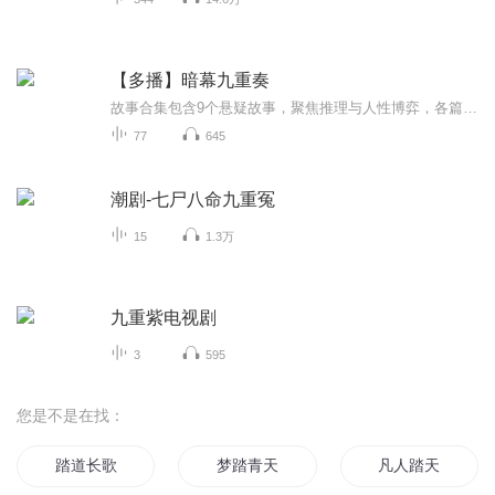
【多播】暗幕九重奏
故事合集包含9个悬疑故事，聚焦推理与人性博弈，各篇以罪案为引，深挖权力、欲望与亲情的扭曲形态，在悬疑反转中解剖人性暗面。 《暗夜迷踪》中，富豪家庭突遭灭门，幸存者刘伟凭一枚特殊弹壳，在复仇与真相间踏上险途。 《校园谜团》里，新雄老师追查校园...
77
645
潮剧-七尸八命九重冤
15
1.3万
九重紫电视剧
3
595
您是不是在找：
踏道长歌
梦踏青天
凡人踏天