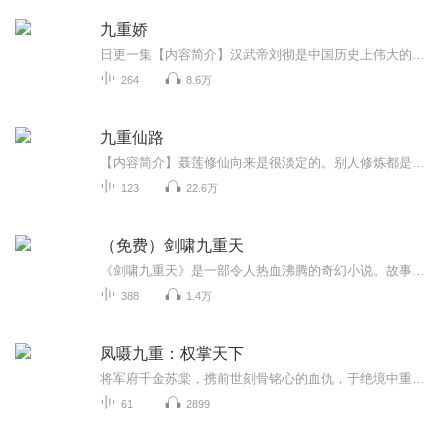
九重娇
日更一集【内容简介】汉武帝刘彻是中国历史上伟大的皇帝之一，开创了西汉王朝最鼎盛繁荣的时期。女主穿越成为他的第一任皇后陈阿娇，巫盅被废，长门冷居。而兄弟陈融和陈须在母丧期间争财，按罪赐死废除封国。母亲馆陶长公主宠幸董偃，为他献长门，死后与...
264
8.6万
九重仙路
【内容简介】聂莲修仙向来是很淡定的。别人修炼都是在丹田，为毛我的在胸口？别人成仙渡劫都是劈几下就完事，为毛我成仙就要遭天谴？别人炼丹都要九九八十一天，七七四十九天的，为毛我就用半个时辰？嗯……刚刚我说漏了什么吗？【作者/主播简介】作者：墨...
123
22.6万
（免费）剑啸九重天
《剑啸九重天》是一部令人热血沸腾的奇幻小说。故事中，主人公凭借着非凡的勇气和坚韧的意志，手持利剑，踏上了充满挑战的征程。在九重天的世界里，各方势力错综复杂，神秘的法宝、强大的功法层出不穷。主人公一路披荆斩棘，在战斗中不断成长，与邪恶势力...
388
1.4万
凤嗫九重：权掌天下
将军府千金苏棠，携前世刻骨铭心的血仇，于绝境中重生。前世的她，天真烂漫，名门嫡女，一朝风云骤变，家族蒙冤，满门凋零，直至临终才知晓母亲之死、凤印秘辛的惊天真相。昔日的掌上明珠，沦为尘埃里的一缕孤魂。为求一线生机，为报血海深仇，她敛尽锋芒...
61
2899