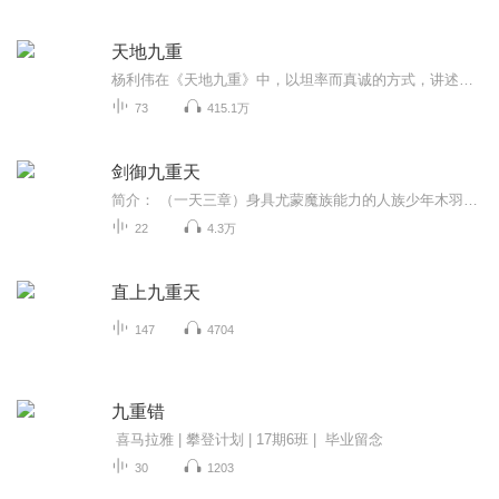
天地九重
杨利伟在《天地九重》中，以坦率而真诚的方式，讲述了自己的成长。对于进入太空的所经、所历、所感、所想，不遗余力的作了迄今为止最为全面和详尽的描述。 他在太空飞行14圈，经历了地球上的14个昼夜，看见了怎样的太空奇景？他在太空中又遇到了什么样的危...
73
415.1万
剑御九重天
简介： （一天三章）身具尤蒙魔族能力的人族少年木羽无意间加入贫穷寒酸的落尘派，这个连打劫大哥都不愿意浪费时间的门派之中却藏龙卧虎，隐藏着天大的秘密！你看不起我的门派？那只是你目光太狭隘！你看到的只是我愿意让你看到的，你看不到的才是我的真...
22
4.3万
直上九重天
147
4704
九重错
喜马拉雅 | 攀登计划 | 17期6班 | 毕业留念
30
1203