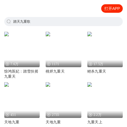
打开APP
踏天九重歌
7.6万
1171
17.5万
惊鸿医妃：踏雪扶摇
桃烬九重天
鲤杀九重天
九重天
451
2735
2.2万
天地九重
天地九重
九重天上