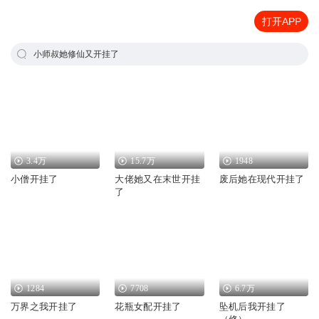
打开APP
小师叔她修仙又开挂了
3.4万
15.7万
1948
小僧开挂了
大佬她又在末世开挂
废后她在现代开挂了
了
1284
7708
6.7万
万界之我开挂了
花瓶女配开挂了
坠机后我开挂了