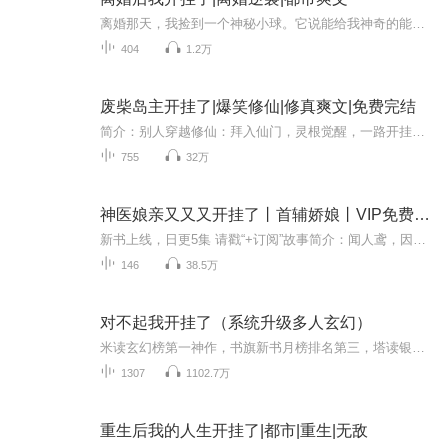
离婚那天，我捡到一个神秘小球。它说能给我神奇的能力，我以为是玩笑——直到前妻跪在我面前求复合，曾经看不起我的人全都变了脸色。这小球，到底是什么来头？
404
1.2万
废柴岛主开挂了|爆笑修仙|修真爽文|免费完结
简介：别人穿越修仙：拜入仙门，灵根觉醒，一路开挂飞升。“我”穿越修仙：一睁眼，荒岛求生，四面迷雾，还有一群嗷嗷待哺的土著管他叫“天选者”。一问土著：怎么出去？土著：不知道，没人出去过。二问土著：怎么修炼？土著：不知道，功法早就失传了。三...
755
32万
神医娘亲又又又开挂了丨首辅娇娘丨VIP免费丨多人剧
新书上线，日更5集 请戳“+订阅”故事简介：闻人鸢，因夫君大婚当日出征，守寡三年后成功克死夫君被广传“笑谈”。但是没想到，当闻人鸢再次出现在人前，一手传世医术让她再次声名鹊起，所有反派都被她横扫，就连肆无忌惮的太子妃也被她踩在脚下。而传闻中...
146
38.5万
对不起我开挂了（系统升级多人玄幻）
米读玄幻榜第一神作，书旗新书月榜排名第三，塔读银票周榜高分玄幻“叮，恭喜宿主，获得神器如意金箍棒！”“叮，恭喜宿主，获得九千万颗淬体丹！”“叮，恭喜宿主，获得神级悟性！”叶青魂穿异界，激活超级宝箱系统，一路勇猛精进，走上无敌之路，碾压无...
1307
1102.7万
重生后我的人生开挂了|都市|重生|无敌