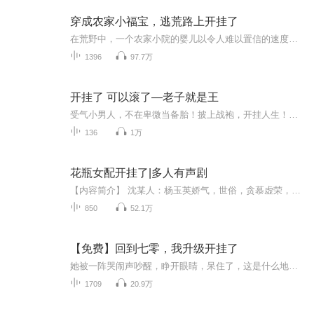
穿成农家小福宝，逃荒路上开挂了
在荒野中，一个农家小院的婴儿以令人难以置信的速度成长，充满着神秘力量。他从婴儿时代开始，就展现出超乎寻常的智慧，为自己和家人谋取口粮，逃避饥荒的威胁。福妞儿，这位不同寻常的孩子，身负使命，拥有令人咋舌的超能力。她的奶奶的烟袋锅儿似乎比钢...
1396
97.7万
开挂了 可以滚了—老子就是王
受气小男人，不在卑微当备胎！披上战袍，开挂人生！上山可当王，下海可称霸！商场上更是所向披靡！逆风翻盘，昔日弟兄刮目相看，为其撑腰，美人在侧，温柔多情！不想中了蛇蝎美女海盗头目的计谋，失忆数载。再归来，重重迷雾一一解开！
136
1万
花瓶女配开挂了|多人有声剧
【内容简介】 沈某人：杨玉英娇气，世俗，贪慕虚荣，没有一根头发丝比得上我家心头肉赵美人。杨玉英：嫁妆还来，我自富贵我的，你自清高你的，拜谢赵美人收容渣男，顺便附送尖酸刻薄婆母一个，小白花小姑子一个，作天作地小叔子一个。 赵美人：……【作者/...
850
52.1万
【免费】回到七零，我升级开挂了
她被一阵哭闹声吵醒，睁开眼睛，呆住了，这是什么地方？破破烂烂的房子，四面透风，一个老太婆要扔孩子，因为养不起了，家里一大堆孩子哭的哭求的求。这时，头一阵剧烈疼痛，一大段记忆涌入脑海，原来她穿越到了七零年代一个穷苦家庭......
1709
20.9万