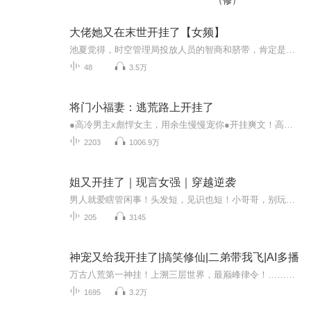
（修）
大佬她又在末世开挂了【女频】
池夏觉得，时空管理局投放人员的智商和脐带，肯定是一起剪断了。 不然，怎么会将明明该去退休养老的她，投放回了末世？ 还是那个她曾今为了快速完成任务，三言两语就将男
48
3.5万
将门小福妻：逃荒路上开挂了
●高冷男主x彪悍女主，用余生慢慢宠你●开挂爽文！高分小说，戳中心窝的细节超甜！●求订阅&五星好评&月票，会不定时掉落爆更惊喜哦！【内容简介】前世私房菜馆老板娘楚夕穿越了！原主自私自利，贪得无厌，做过的蠢事让楚夕跟着牙疼，这个锅她能不背吗？最...
2203
1006.9万
姐又开挂了｜现言女强｜穿越逆袭
男人就爱瞎管闲事！头发短，见识也短！小哥哥，别玩游戏了，来聊天啊！男追女，隔层纱，女追男，隔座山。唯男子与小人难养也……女强世界，看穿越校草如何依靠系统振夫纲！现代穿越奇幻言情多人有声剧《姐又开挂了》爆笑来袭！每日双更！欢迎订阅！
205
3145
神宠又给我开挂了|搞笑修仙|二弟带我飞|AI多播
万古八荒第一神挂！上溯三层世界，最巅峰律令！……三年前，天空坠落三个生灵。西岭秦王得其一，横扫六国统一西岭。南荒大周武曌得其一，纵横南荒十九教，登顶第一。孙长鸣亦得其一，三年过去了，碌碌无为，毫无变化。然而，他很快就发现，这三年前捡到的...
1695
3.2万