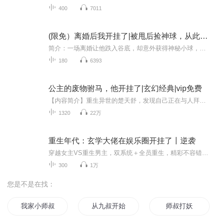
400
7011
(限免）离婚后我开挂了|被甩后捡神球，从此人生开挂
简介：一场离婚让他跌入谷底，却意外获得神秘小球，从此开启开挂人生！治病救人、赚钱逆袭、打脸仇人，曾经看不起他的人都要仰望，爱情事业双丰收！
180
6393
公主的废物驸马，他开挂了|玄幻经典|vip免费
【内容简介】重生异世的楚天舒，发现自己正在与人拜天地，成婚对象居然是当朝公主！ 要命的是，参加婚礼的人，似乎都巴不得自己这个废物早点死！ 面对路人白眼、大母加害、强者压迫，身怀金手指的楚天舒很想说“尔等皆是蝼蚁！” 天命加身，身怀至宝，修无...
1320
22万
重生年代：玄学大佬在娱乐圈开挂了丨逆袭
穿越女主VS重生男主，双系统＋全员重生，精彩不容错过。
300
1万
您是不是在找：
我家小师叔是凡人
从九叔开始
师叔打妖