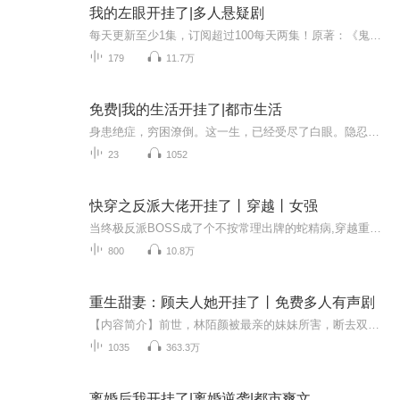
我的左眼开挂了|多人悬疑剧
每天更新至少1集，订阅超过100每天两集！原著：《鬼之瞳》 作者：地狱蝶 ，演播：倒二不三，守护，荒漠之北，荷叶姐姐，熊猫。内容简介： 看见鬼的方法有很多，有人天生阴阳眼，有得道高僧能够开天眼，也有民间道士通过滴牛眼泪，柳树擦眼等方法来看到鬼。而我，没有阴阳眼，也不是得道高僧，更不会道术，但我却有一只鬼的眼睛。喜欢的可以关注关注本账号哦~~~~
179
11.7万
免费|我的生活开挂了|都市生活
身患绝症，穷困潦倒。这一生，已经受尽了白眼。隐忍，再隐忍，已经忍得够久了！秦凡心中怒火滔天。这一日，风云际会，脱胎换骨，狠狠打势利小人的脸。你以为我还是当初的孱弱少年吗？老子早就开挂了！
23
1052
快穿之反派大佬开挂了丨穿越丨女强
当终极反派BOSS成了个不按常理出牌的蛇精病,穿越重生的主角们,攻略准备好了吗？这个副本很难刷！重生主角：我不要重生,让我死！穿越主角：我不要穿越,让我回去！穿书主角：这特么是地狱模式的吗？反派都能上天了！说好的垫脚石呢？导演,我怀疑我拿了假剧本...
800
10.8万
重生甜妻：顾夫人她开挂了丨免费多人有声剧
【内容简介】前世，林陌颜被最亲的妹妹所害，断去双腿，和顾炽盛成为亡命鸳鸯，纷纷葬送火海，她不甘心！没想到这一世老天给了她重生的机会，她一定好好报仇，让苏念不得好死，她也会好好偿还顾炽盛的恩情。林陌颜：“今天是爱你的第一天，林陌颜。”顾炽...
1035
363.3万
离婚后我开挂了|离婚逆袭|都市爽文