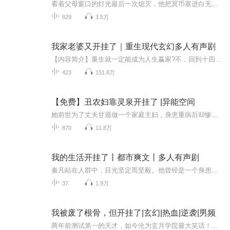
看着父母窗口的灯光最后一次熄灭，他把冥币塞进白无常口袋："让我重生吧，房贷还没还完呢！" 无常划拉着接引系统冷笑："重生指标要排号，建议先考地府公务员，最近孟婆岗缺人。" 当银色传送门亮起时，他突然想起——上周买的巨额意外险受益人写的可是奸夫...
829
3.5万
我家老婆又开挂了｜重生现代玄幻多人有声剧
【内容简介】重生就一定能成为人生赢家?不，回到十四年前的苏千寻,就活的生不如死她死了， 但九尾狐千寻，却苏醒了。当千年前的祸国妖姬成为苏千寻，从此，欺我者，十倍奉还，辱我者，不得好死!说她胖如肥猪?减肥后亮瞎人眼，让你们知道什么叫胖子都是潜力...
423
151.8万
【免费】丑农妇靠灵泉开挂了 |异能空间
她前世为了丈夫甘愿做一个家庭主妇，身患重病后却惨遭抛弃。这一世她穿越到了古代一农户家中，刚嫁给了家里最没地位的老四。别人穿越都是美美的，只有她，穿越过来成了丑妇人，得了怪病，皮肤溃烂，终日不敢见人。原主就是因为这个病发了一场高烧而死。现...
870
11.8万
我的生活开挂了丨都市爽文丨多人有声剧
秦凡站在人群中，目光坚定而坚毅。他曾经是一个身患绝症、穷困潦倒的孱弱少年，经历了无数的白眼和嘲笑。然而，他并没有被这些打击击垮，而是选择了隐忍和坚持。 多年来，秦凡默默地努力着，不断修炼自己的身体和内心。他寻找各种方法来治疗自己的绝症，同...
37
1.9万
我被废了根骨，但开挂了|玄幻|热血|逆袭|男频
两年前测试第一的天才，如今沦为玄月学院最大笑话！江辰修为停滞两年，总教员断言他死期将至。谁料变异灵魄突然觉醒，九息破考核纪录震惊全场！秘境中夺取大妖精血，锐金灵魄锋芒毕露。‘内院前三很难吗？’面对讥笑，他漠然回应。薄清寒的守护，洛晴雨的...