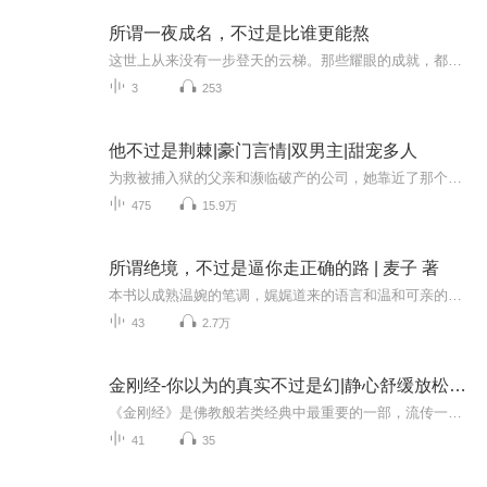
所谓一夜成名，不过是比谁更能熬
这世上从来没有一步登天的云梯。那些耀眼的成就，都是日积月累苦熬的结果。
3
253
他不过是荆棘|豪门言情|双男主|甜宠多人
为救被捕入狱的父亲和濒临破产的公司，她靠近了那个蛊毒一般的男人....【限时免费】 上架第一个月为限时免费福利放送期，听到就是赚到！上线首日爆更30集，首周日更5集，每天更新2集！订阅可看到每日更新！评论区直播间彩虹屁可催更哦【收听福利】 福利1—...
475
15.9万
所谓绝境，不过是逼你走正确的路 | 麦子 著
本书以成熟温婉的笔调，娓娓道来的语言和温和可亲的视角，写出了现代都市男女都会遇到的“心灵病症”，并以朋友的角度给出自己的抚慰和建议，给人以绝境中的出口，痛苦中的希望，黑暗中的温暖。我知道人生不易，但我从未放弃。我走过最坚定也最骄傲的方向...
43
2.7万
金刚经-你以为的真实不过是幻|静心舒缓放松助眠
《金刚经》是佛教般若类经典中最重要的一部，流传一千五百多年，影响了无数人。它不是给你一套新的信仰体系，而是用一场对话，把你执着的一切——财富、关系、身份、观念——一层层剥开。你看到的、你经历的、你紧抓不放的，到底是不是真的？佛陀用最锋利...
41
35