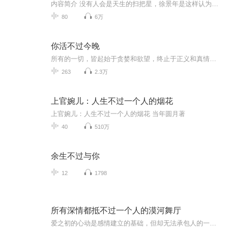
内容简介 没有人会是天生的扫把星，徐景年是这样认为的。自加入花间派以来，他因为“野战”毁掉了颇有灵气的竹林；因为“炼器”而将炼器密室夷为平地；因为“练剑”将有女弟子们沐浴的灵泉炸的绫罗绸缎满天飞…而现在，他又因为瞄了两眼师傅的胸，炸掉了半...
80
6万
你活不过今晚
所有的一切，皆起始于贪婪和欲望，终止于正义和真情，因为有爱，所有的都能承受。十年后，有人等待，有人披荆斩棘地归来。
263
2.3万
上官婉儿：人生不过一个人的烟花
上官婉儿：人生不过一个人的烟花 当年圆月著
40
510万
余生不过与你
12
1798
所有深情都抵不过一个人的漠河舞厅
爱之初的心动是感情建立的基础，但却无法承包人的一辈子。因为一辈子需要用时间沉淀、需要花精力雕刻、需要和长情作伴。而唯有心定，你才能始终如一。