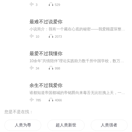
3
529
最难不过说爱你
小说简介：我有一个藏在心底的秘密——我爱顾霆琛整整九年。年少时，常尾随他身后。年长时，终于成为他的妻子。但他却不给我爱情，丝毫怜悯都没有。我拿离婚和时家的权势诱惑他谈一场恋爱，他都不为所动。他永远不会记起曾经那个忐忑不安、小心翼翼跟着他身后的小姑娘。直到离婚后，我看清所谓的情深不过是自己感动了自己。甚至直到死我都不知道——我爱的那个如清风般朗月温润的男人从不是他。是我一开始就认错了人。所谓的情深，所谓的一心一意不过是自欺欺人罢了。【收听须知】1、《最难不过说爱你》，...
10
2073
最爱不过我懂你
10余年“共情陪伴”理论实践助力数千所中国学校，数万中国家庭实践“共情陪伴”实现“科学养育”
34
998
余生不过我爱你
谁都知道帝国都城的帝铭爵向来毒舌无比狂拽上天，一小心娶了个顽皮千金以后，画风秒变
785
4066
您是不是在找：
人类为尊
超人类新世界
人类强者