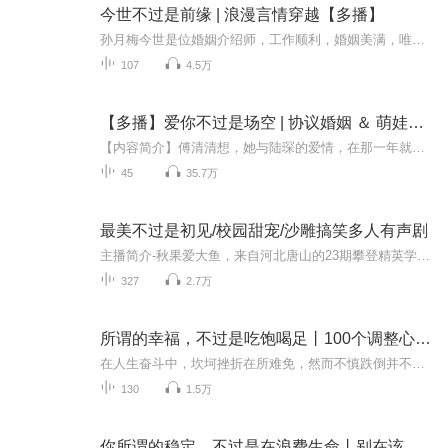
今世不过是前缘 | 浪漫言情穿越【多播】
孙月梅今世是位婚姻介绍师，工作顺利，婚姻美满，唯一的缺憾是经历过一段想忘记，但又无法忘记，让自己悔恨不已的感情，她想摆脱这段感情的困扰。一次意外让她回到前世，成为唐兮妧，学得观音掌，成为黑芝国的女将军，并在前世经历了三段感情......
107
4.5万
【多播】爱你不过是场空 | 协议婚姻 ＆ 萌娃助攻
【内容简介】傅清清想，她与陆琛的爱情，在那一年就沉在了悬崖深底。再见面时他帮她解决家暴的婚姻，却也逼她签下两年协议……五年前他认为她背弃了爱情，抛弃了孩子；五年后他要她用孩子来补偿！
45
35.7万
最美不过是初见/校园甜宠/沙雕搞笑多人有声剧
主播简介-秋果爱大鱼，来自河北唐山的23期攀登精英学员，喜马拉雅a+优质主播，擅长，悬疑，都市言情，武侠玄幻多钟类型有声书的演播。
327
2.7万
所谓的幸福，不过是吃饱喝足丨100个调整心态小技巧
在人生奋斗中，坎坷挫折在所难免，然而不慎跌倒并不代表永远的失败，跌倒后失去了奋斗的勇气才是永远的失败。我们若以一辈子的长度做参考，以平常心观之，失败本身也就不足以打击我们，更不足为奇。一个人若没有经历过失败，他就难以体会到人生的辛酸和苦...
130
1.5万
你所谓的稳定，不过是在浪费生命丨别在该拼搏的年纪，选择躺平！