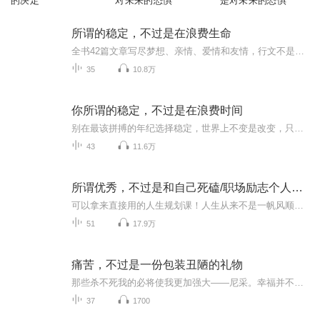
的决定
对未来的恐惧
是对未来的恐惧
所谓的稳定，不过是在浪费生命
全书42篇文章写尽梦想、亲情、爱情和友情，行文不是鸡汤，而是刺痛懒人的针，打脸的巴掌，一个个充满青春气息而又令人动容的故事告诉你，年轻，就是拿来折腾的。 别在应该拼搏的年纪选择稳定。世界上最大的不变是改变，只有每天进步，才能拥抱生命的无限可能 。 我曾经问过自己，到底什么才是稳定，直到那天我忽然明白，生活是自己的，奋斗也不是为了别人，拼搏也是每天必做的事情，只有每天进步才是最稳定的生活。 只有每天进步才是最稳定的生活、既然如此，为什么要为了所谓的稳定放弃浪迹天涯；为了稳定丢掉生命无限的可能。既然世界上最大的不变是改变，那么就在这多姿多彩的生活里努力绽放吧。
35
10.8万
你所谓的稳定，不过是在浪费时间
别在最该拼搏的年纪选择稳定，世界上不变是改变，只有每天进步，才能拥抱生命的无限可能！“只有每天进步老师最稳定的生活。” 希望你能一直记得当初的梦想，不要为了所谓的稳定而放弃前进。---苑子文不浪费生命，其实要从做好每件重要的小事开始。你要感谢每一个自己努力的瞬间，在无法重来的青春里，跌跌撞撞慢慢成长。---苑子豪...
43
11.6万
所谓优秀，不过是和自己死磕/职场励志个人成长
可以拿来直接用的人生规划课！人生从来不是一帆风顺，而是要不断升级自己。成功没有捷径，只有死磕！十点读书、插座学院、智联招聘等多平台热评作品结集，阅读量超亿次！《所谓优秀，不过是和自己死磕》抓住了当下年轻人关注的生活、工作、情感、家庭中的...
51
17.9万
痛苦，不过是一份包装丑陋的礼物
那些杀不死我的必将使我更加强大——尼采。幸福并不是来自逃避挑战，而是来自面对并克服挑战。——《你可以幸福》作者 威尔.鲍温不要一味质问上天:“为什么让这样的事情发生在我身上？”而是要告诉你自己，我之所以会有这样的经历，是因为我需要从中得到体...
37
1700