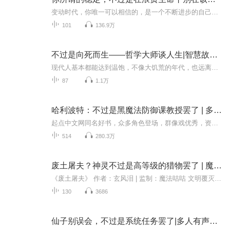
变动时代，你唯一可以相信的，是一个不断进步的自己青年榜样李尚龙，激励数百万人的经典励志作品 青年榜样李尚龙20岁-32岁的亲身经历，有血有肉的成长故事。不要为了平淡生活，丢掉自己的梦想，因为你所谓的稳定，不过是在浪费生命。 不断跨界的斜杠青年...
101
136.9万
不过是向死而生——哲学大师谈人生|智慧故事|心理疗愈
现代人基本都能达到温饱，不像大饥荒的年代，也远离了战争年代的动荡，空前自由的盛世繁荣。与之相反的是，现代人压力大、抑郁、焦躁、心理脆弱，全民抑郁率直线上升，更有动不动轻生的人，其中不乏正值青春年华的青壮年，这是国之不幸，时代之不争。相信...
87
1.1万
哈利波特：不过是黑魔法防御课教授罢了 | 多播 | VIP免费
起点中文网同名好书，众多角色登场，群像戏优秀，资深哈迷必听！剧情不烂尾，主角智商在线，哈利你歇着，看我无系统正经斗败伏地魔！每日早6:00更新2集，逢100、300、500、700、900订阅加更5集，以此类推~刚穿越到哈利波特世界，一没有金手指，二没有继承...
514
280.3万
废土屠夫？神灵不过是高等级的猎物罢了 | 魔法姑姑监制、【多播】
《废土屠夫》 作者：玄风泪 | 监制：魔法咕咕 文明覆灭，亡者苏醒，被遗忘的大陆藏着撼动世界的秘密。 少年楚景星为救亲人，踏入危机四伏的绝境。 面对不可名状的怪物、轮回的宿命，他唯有拿起屠刀，斩破一切束缚。 这一次，神，也不过是猎物。 废土之上，...
130
3686
仙子别误会，不过是系统任务罢了|多人有声剧|VIP免费|仙侠|幽默|男频|系统